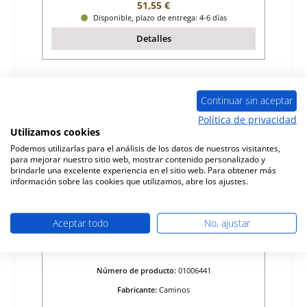
Precio normal:
51,55 €
Disponible, plazo de entrega: 4-6 días
Detalles
Continuar sin aceptar
Política de privacidad
Utilizamos cookies
Podemos utilizarlas para el análisis de los datos de nuestros visitantes,
para mejorar nuestro sitio web, mostrar contenido personalizado y
brindarle una excelente experiencia en el sitio web. Para obtener más
información sobre las cookies que utilizamos, abre los ajustes.
Aceptar todo
No, ajustar
Caminos Windsor ladrillo lateral a la
izquierda
Número de producto:
01006441
Fabricante:
Caminos