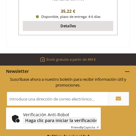
Precio normal:
35,22 €
Disponible, plazo de entrega: 4-6 días
Detalles
Envío gratuito a partir de 449 €
Newsletter
Suscríbase ahora a nuestro boletín para recibir información útil y
promociones.
Dirección
de
correo
electrónico
*
Verificación Anti-Robot
Haga clic para iniciar la verificación
Friendly
Captcha ⇗