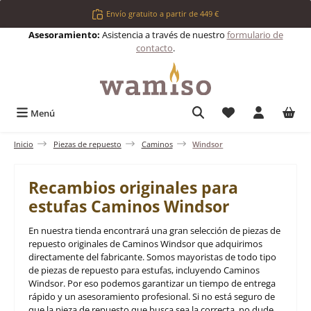
Saltar al contenido principal
Envío gratuito a partir de 449 €
Asesoramiento:
Asistencia a través de nuestro
formulario de
contacto
.
Tienes 0 artículos 
Menú
Inicio
Piezas de repuesto
Caminos
Windsor
Recambios originales para
estufas Caminos Windsor
En nuestra tienda encontrará una gran selección de piezas de
repuesto originales de Caminos Windsor que adquirimos
directamente del fabricante. Somos mayoristas de todo tipo
de piezas de repuesto para estufas, incluyendo Caminos
Windsor. Por eso podemos garantizar un tiempo de entrega
rápido y un asesoramiento profesional. Si no está seguro de
que la pieza de repuesto que busca sea la correcta, no dude