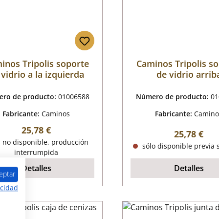
inos Tripolis soporte
Caminos Tripolis s
 vidrio a la izquierda
de vidrio arrib
ro de producto:
01006588
Número de producto:
01
Fabricante:
Caminos
Fabricante:
Camino
Precio normal:
25,78 €
Precio nor
25,78 €
 no disponible, producción
sólo disponible previa s
interrumpida
Detalles
Detalles
eptar
acidad
tado