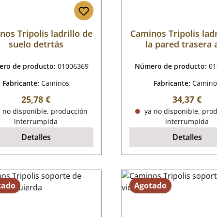
os Tripolis ladrillo de
Caminos Tripolis ladr
suelo detrtás
la pared trasera a
izquierda
ro de producto:
01006369
Número de producto:
01
Fabricante:
Caminos
Fabricante:
Camino
Precio normal:
Precio nor
25,78 €
34,37 €
 no disponible, producción
ya no disponible, pro
interrumpida
interrumpida
Detalles
Detalles
tado
Agotado