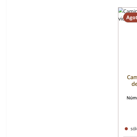
Ago
Cam
de
Núme
sól