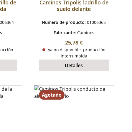
illo de
Caminos Tripolis ladrillo de
rda
suelo delante
006364
Número de producto:
01006365
s
Fabricante:
Caminos
mal:
Precio normal:
25,78 €
ducción
ya no disponible, producción
interrumpida
Detalles
Agotado