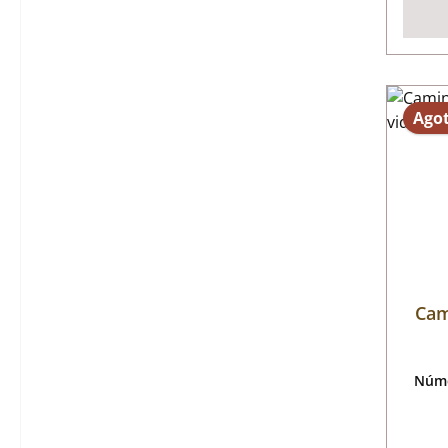
Ago
Cam
Núme