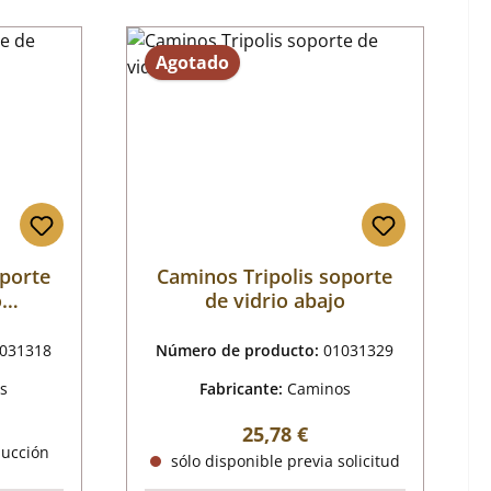
Agotado
oporte
Caminos Tripolis soporte
o
de vidrio abajo
031318
Número de producto:
01031329
s
Fabricante:
Caminos
mal:
Precio normal:
25,78 €
ducción
sólo disponible previa solicitud