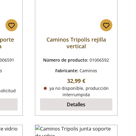
oporte
Caminos Tripolis rejilla
a
vertical
006591
Número de producto:
01006592
s
Fabricante:
Caminos
Precio normal:
32,99 €
mal:
ya no disponible, producción
olicitud
interrumpida
Detalles