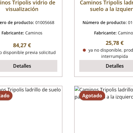
nos Tripolis vidrio de
Caminos Tripolis ladr
visualización
suelo a la izquie
ro de producto:
01005668
Número de producto:
01
Fabricante:
Caminos
Fabricante:
Camino
Precio nor
25,78 €
Precio normal:
84,27 €
ya no disponible, pro
o disponible previa solicitud
interrumpida
Detalles
Detalles
tado
Agotado