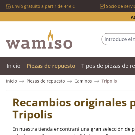
Envío gratuito a partir de 449 €
Socio de servi
tar al contenido principal
Saltar a la búsqueda
Saltar a la navegación principal
A
Inicio
Piezas de repuesto
Tipos de piezas de 
Inicio
Piezas de repuesto
Caminos
Tripolis
Recambios originales 
Tripolis
En nuestra tienda encontrará una gran selección de p