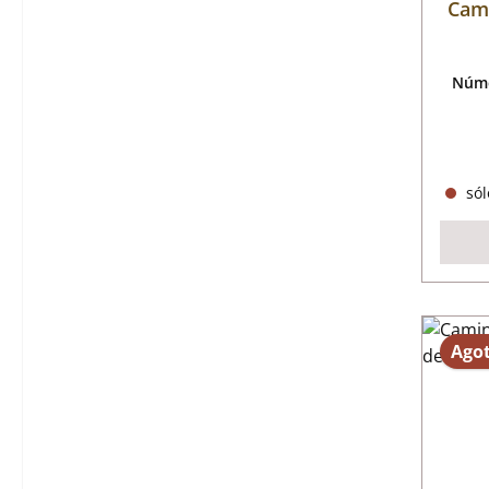
Cami
Núme
sól
Ago