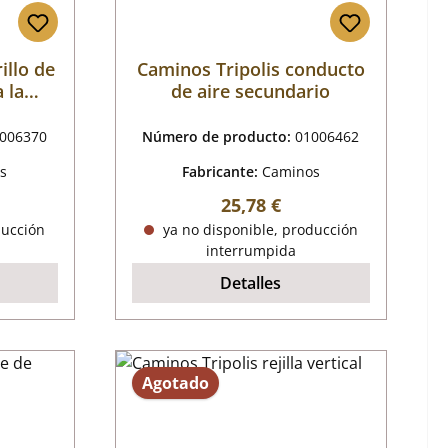
illo de
Caminos Tripolis conducto
 la
de aire secundario
006370
Número de producto:
01006462
s
Fabricante:
Caminos
mal:
Precio normal:
25,78 €
ducción
ya no disponible, producción
interrumpida
Detalles
Agotado