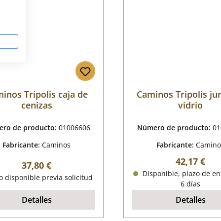
s
inos Tripolis caja de
Caminos Tripolis ju
cenizas
vidrio
ro de producto:
01006606
Número de producto:
01
Fabricante:
Caminos
Fabricante:
Camino
Precio nor
42,17 €
Precio normal:
37,80 €
Disponible, plazo de en
o disponible previa solicitud
6 días
Detalles
Detalles