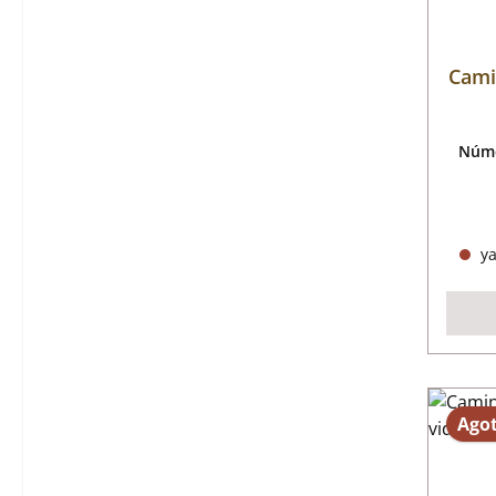
Camin
Núme
ya
Ago