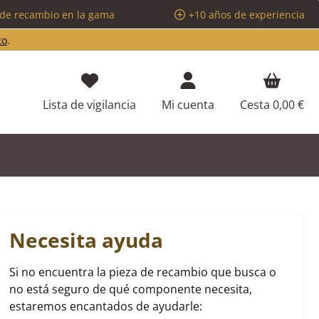
 de recambio en la gama
+10 años de experiencia
to
.
Tienes 0 artículos en tu lista de d
Lista de vigilancia
Mi cuenta
Cesta
0,00 €
Necesita ayuda
Si no encuentra la pieza de recambio que busca o
no está seguro de qué componente necesita,
estaremos encantados de ayudarle: