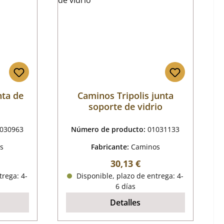
nta de
Caminos Tripolis junta
soporte de vidrio
030963
Número de producto:
01031133
s
Fabricante:
Caminos
mal:
Precio normal:
30,13 €
trega: 4-
Disponible, plazo de entrega: 4-
6 días
Detalles