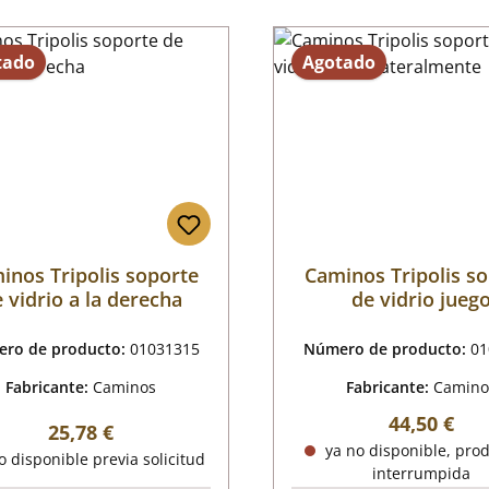
tado
Agotado
inos Tripolis soporte
Caminos Tripolis s
 vidrio a la derecha
de vidrio jueg
lateralmente
ro de producto:
01031315
Número de producto:
01
Fabricante:
Caminos
Fabricante:
Camino
Precio nor
44,50 €
Precio normal:
25,78 €
ya no disponible, pro
o disponible previa solicitud
interrumpida