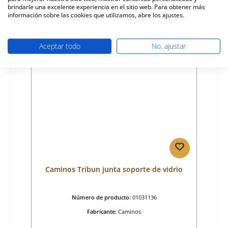
42,17 €
brindarle una excelente experiencia en el sitio web. Para obtener más
Disponible, plazo de entrega: 4-6 días
información sobre las cookies que utilizamos, abre los ajustes.
Detalles
Aceptar todo
No, ajustar
Caminos Tribun junta soporte de vidrio
Número de producto:
01031136
Fabricante:
Caminos