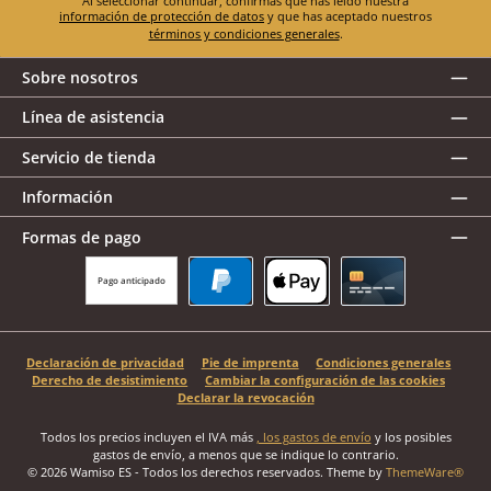
Al seleccionar continuar, confirmas que has leído nuestra
información de protección de datos
y que has aceptado nuestros
términos y condiciones generales
.
Sobre nosotros
Línea de asistencia
Servicio de tienda
Información
Formas de pago
Pago anticipado
PayPal
Apple Pay
Tarjeta de crédito
Declaración de privacidad
Pie de imprenta
Condiciones generales
Derecho de desistimiento
Cambiar la configuración de las cookies
Declarar la revocación
Todos los precios incluyen el IVA más
, los gastos de envío
y los posibles
gastos de envío, a menos que se indique lo contrario.
© 2026 Wamiso ES - Todos los derechos reservados. Theme by
ThemeWare®