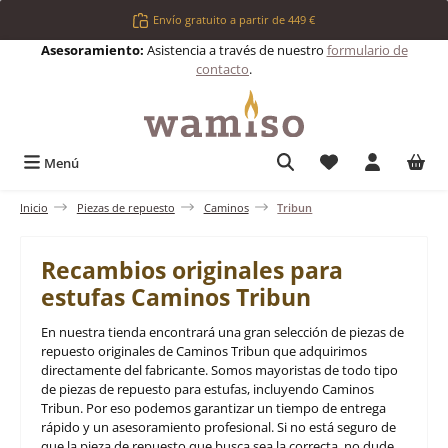
Saltar al contenido principal
Envío gratuito a partir de 449 €
Asesoramiento:
Asistencia a través de nuestro
formulario de
contacto
.
Tienes 0 artículos 
Menú
Inicio
Piezas de repuesto
Caminos
Tribun
Recambios originales para
estufas Caminos Tribun
En nuestra tienda encontrará una gran selección de piezas de
repuesto originales de Caminos Tribun que adquirimos
directamente del fabricante. Somos mayoristas de todo tipo
de piezas de repuesto para estufas, incluyendo Caminos
Tribun. Por eso podemos garantizar un tiempo de entrega
rápido y un asesoramiento profesional. Si no está seguro de
que la pieza de repuesto que busca sea la correcta, no dude