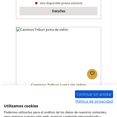
sólo disponible previa solicitud
Detalles
Caminos Tribun junta de vidrio
Continuar sin aceptar
Número de producto:
01030964
Política de privacidad
Utilizamos cookies
Fabricante:
Caminos
Podemos utilizarlas para el análisis de los datos de nuestros visitantes,
para mejorar nuestro sitio web, mostrar contenido personalizado y
Precio normal: