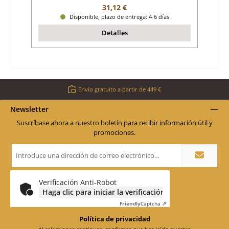
Precio normal:
31,12 €
Disponible, plazo de entrega: 4-6 días
Detalles
Envío gratuito a partir de 449 €
Newsletter
Suscríbase ahora a nuestro boletín para recibir información útil y
promociones.
Dirección
de
correo
electrónico
*
Verificación Anti-Robot
Haga clic para iniciar la verificación
Friendly
Captcha ⇗
Política de privacidad