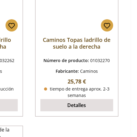
rillo
Caminos Topas ladrillo de
cha
suelo a la derecha
032262
Número de producto:
01032270
s
Fabricante:
Caminos
mal:
Precio normal:
25,78 €
ducción
tiempo de entrega aprox. 2-3
semanas
Detalles