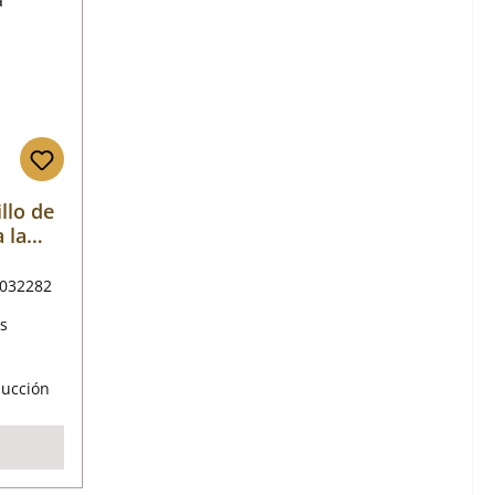
llo de
 la
032282
s
mal:
ducción