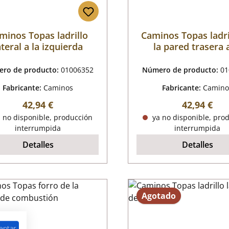
minos Topas ladrillo
Caminos Topas ladri
ateral a la izquierda
la pared trasera a
izquierda
ro de producto:
01006352
Número de producto:
01
Fabricante:
Caminos
Fabricante:
Camino
Precio normal:
Precio nor
42,94 €
42,94 €
 no disponible, producción
ya no disponible, pro
interrumpida
interrumpida
Detalles
Detalles
Agotado
eptar