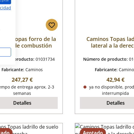
acidad
s
nos Topas forro de la
Caminos Topas lad
mara de combustión
lateral a la dere
ro de producto:
01031734
Número de producto:
01
Fabricante:
Caminos
Fabricante:
Camino
Precio normal:
Precio nor
247,27 €
42,94 €
empo de entrega aprox. 2-3
ya no disponible, pro
semanas
interrumpida
Detalles
Detalles
tado
Agotado