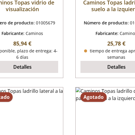
inos Topas vidrio de
Caminos Topas ladri
visualización
suelo a la izquie
ro de producto:
01005679
Número de producto:
01
Fabricante:
Caminos
Fabricante:
Camino
Precio normal:
Precio nor
85,94 €
25,78 €
onible, plazo de entrega: 4-
tiempo de entrega apr
6 días
semanas
Detalles
Detalles
tado
Agotado