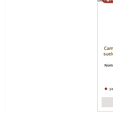
Cami
suel
Núme
ya