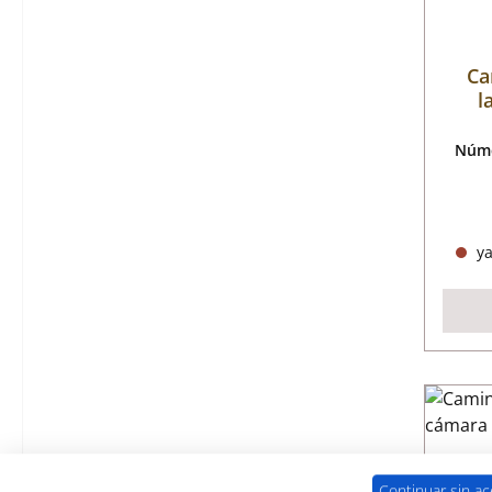
Ca
l
Núme
ya
Continuar sin ac