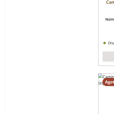
Cam
Núme
Disp
Ago