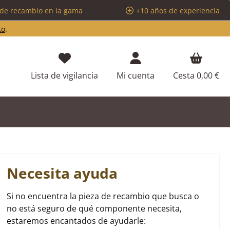
 de recambio en la gama
+10 años de experiencia
to
.
Tienes 0 artículos en tu lista de d
Lista de vigilancia
Mi cuenta
Cesta
0,00 €
Necesita ayuda
Si no encuentra la pieza de recambio que busca o
no está seguro de qué componente necesita,
estaremos encantados de ayudarle: