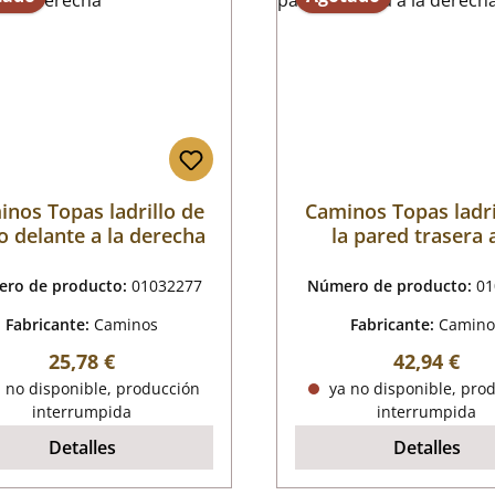
nos Topas ladrillo de
Caminos Topas ladri
o delante a la derecha
la pared trasera a
derecha
ro de producto:
01032277
Número de producto:
01
Fabricante:
Caminos
Fabricante:
Camino
Precio normal:
Precio nor
25,78 €
42,94 €
 no disponible, producción
ya no disponible, pro
interrumpida
interrumpida
Detalles
Detalles