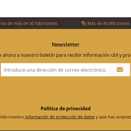
cios de más de 50 fabricantes
Más de 40.000 piezas
Newsletter
 ahora a nuestro boletín para recibir información útil y p
Dirección
de
correo
electrónico
*
Política de privacidad
leído nuestra
información de protección de datos
y que has acepta