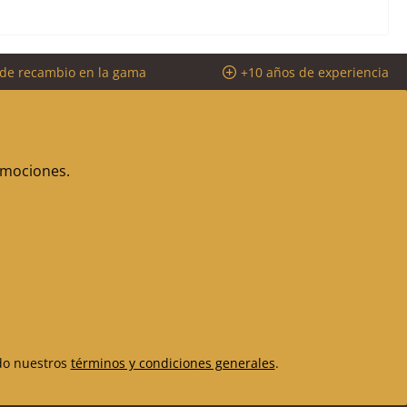
 de recambio en la gama
+10 años de experiencia
romociones.
do nuestros
términos y condiciones generales
.