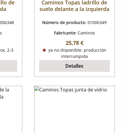
llo de
Caminos Topas ladrillo de
rda
suelo delante a la izquierda
006348
Número de producto:
01006349
s
Fabricante:
Caminos
mal:
Precio normal:
25,78 €
ox. 2-3
ya no disponible, producción
interrumpida
Detalles