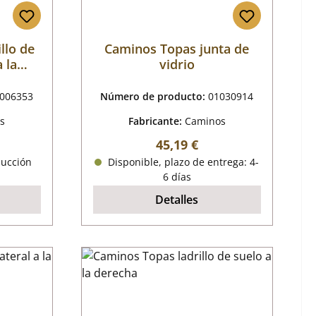
llo de
Caminos Topas junta de
 la
vidrio
006353
Número de producto:
01030914
s
Fabricante:
Caminos
mal:
Precio normal:
45,19 €
ducción
Disponible, plazo de entrega: 4-
6 días
Detalles