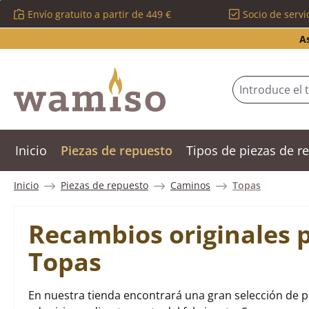
Envío gratuito a partir de 449 €
Socio de servi
tar al contenido principal
Saltar a la búsqueda
Saltar a la navegación principal
A
Inicio
Piezas de repuesto
Tipos de piezas de 
Inicio
Piezas de repuesto
Caminos
Topas
Recambios originales 
Topas
En nuestra tienda encontrará una gran selección de 