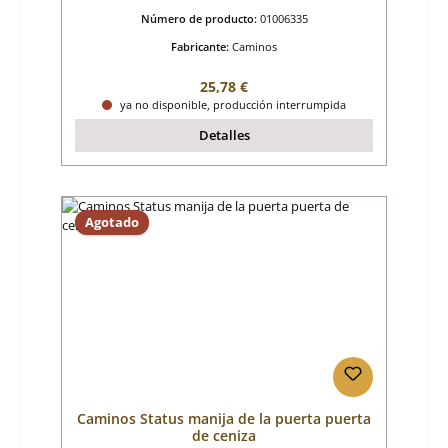
Número de producto:
01006335
Fabricante:
Caminos
Precio normal:
25,78 €
ya no disponible, producción interrumpida
Detalles
Agotado
Caminos Status manija de la puerta puerta
de ceniza