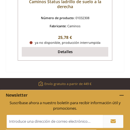
Caminos Status ladrillo de suelo a la
derecha
Número de producto:
01032308
Fabricante:
Caminos
Precio normal:
25,78 €
ya no disponible, producción interrumpida
Detalles
Envío gratuito a partir de 449 €
Newsletter
Suscríbase ahora a nuestro boletín para recibir información útil y
promociones.
Dirección
de
correo