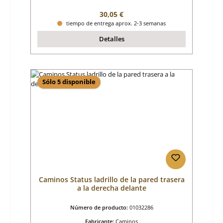
Precio normal:
30,05 €
tiempo de entrega aprox. 2-3 semanas
Detalles
Sólo 5 disponible
Caminos Status ladrillo de la pared trasera
a la derecha delante
Número de producto:
01032286
Fabricante:
Caminos