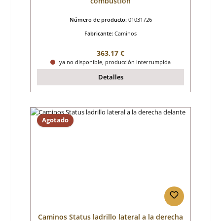
combustión
Número de producto:
01031726
Fabricante:
Caminos
Precio normal:
363,17 €
ya no disponible, producción interrumpida
Detalles
Agotado
Caminos Status ladrillo lateral a la derecha