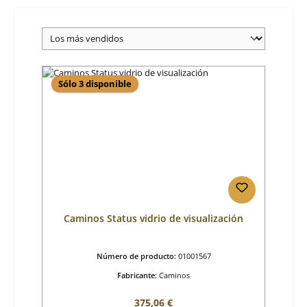
Sólo 3 disponible
Caminos Status vidrio de visualización
Número de producto:
01001567
Fabricante:
Caminos
Precio normal:
375,06 €