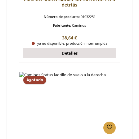
detrtás
Número de producto:
01032251
Fabricante:
Caminos
Precio normal:
38,64 €
ya no disponible, producción interrumpida
Detalles
Agotado