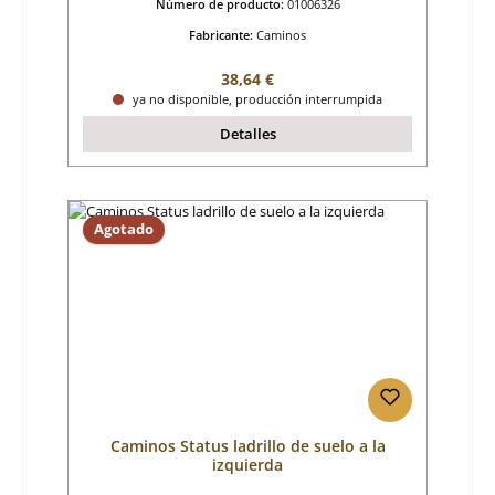
Número de producto:
01006326
Fabricante:
Caminos
Precio normal:
38,64 €
ya no disponible, producción interrumpida
Detalles
Agotado
Caminos Status ladrillo de suelo a la
izquierda