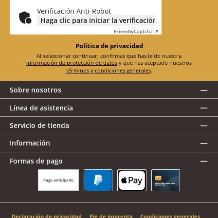
electrónico
*
Verificación Anti-Robot
Haga clic para iniciar la verificación
Friendly
Captcha ⇗
Política de privacidad
Al seleccionar continuar, confirmas que has leído nuestra
información de protección de datos
y que has aceptado nuestros
términos y condiciones generales
.
Sobre nosotros
Línea de asistencia
Servicio de tienda
Información
Formas de pago
Pago anticipado
PayPal
Apple Pay
Tarjeta de crédito
Declaración de privacidad
Pie de imprenta
Condiciones generales