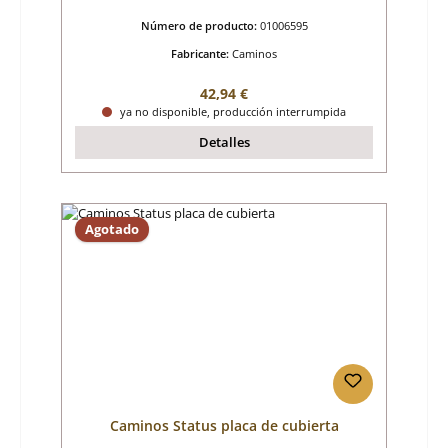
Número de producto:
01006595
Fabricante:
Caminos
Precio normal:
42,94 €
ya no disponible, producción interrumpida
Detalles
Agotado
Caminos Status placa de cubierta