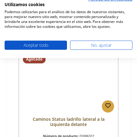
Utilizamos cookies
Fabricante:
Caminos
Podemos utilizarlas para el análisis de los datos de nuestros visitantes,
para mejorar nuestro sitio web, mostrar contenido personalizado y
Precio normal:
27,52 €
brindarle una excelente experiencia en el sitio web. Para obtener más
ya no disponible, producción interrumpida
información sobre las cookies que utilizamos, abre los ajustes.
Detalles
Aceptar todo
No, ajustar
Agotado
Caminos Status ladrillo lateral a la
izquierda delante
Número de producto:
01006322