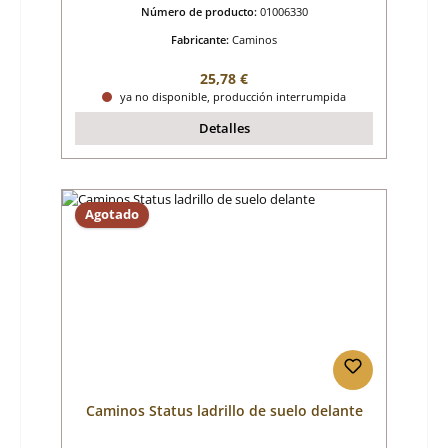
Número de producto:
01006330
Fabricante:
Caminos
Precio normal:
25,78 €
ya no disponible, producción interrumpida
Detalles
Agotado
Caminos Status ladrillo de suelo delante