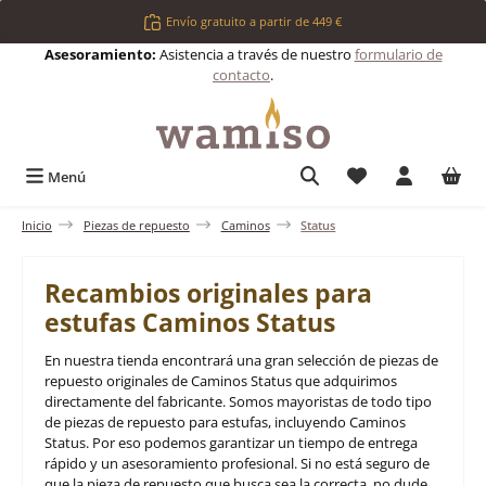
Saltar al contenido principal
Envío gratuito a partir de 449 €
Asesoramiento:
Asistencia a través de nuestro
formulario de
contacto
.
Tienes 0 artículos 
Menú
Inicio
Piezas de repuesto
Caminos
Status
Recambios originales para
estufas Caminos Status
En nuestra tienda encontrará una gran selección de piezas de
repuesto originales de Caminos Status que adquirimos
directamente del fabricante. Somos mayoristas de todo tipo
de piezas de repuesto para estufas, incluyendo Caminos
Status. Por eso podemos garantizar un tiempo de entrega
rápido y un asesoramiento profesional. Si no está seguro de
que la pieza de repuesto que busca sea la correcta, no dude