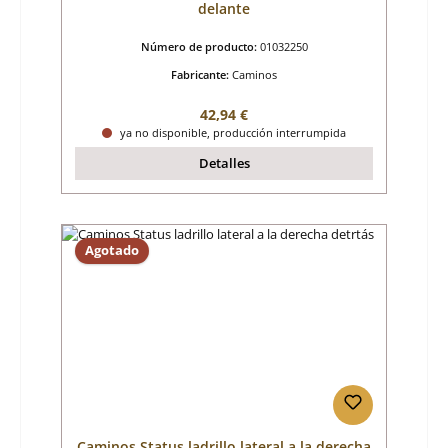
delante
Número de producto:
01032250
Fabricante:
Caminos
Precio normal:
42,94 €
ya no disponible, producción interrumpida
Detalles
Agotado
Caminos Status ladrillo lateral a la derecha