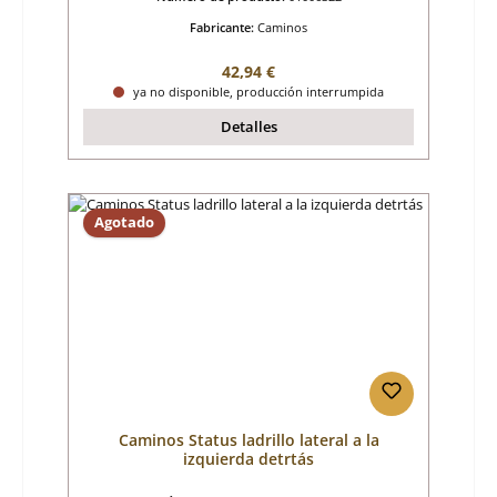
Fabricante:
Caminos
Precio normal:
42,94 €
ya no disponible, producción interrumpida
Detalles
Agotado
Caminos Status ladrillo lateral a la
izquierda detrtás