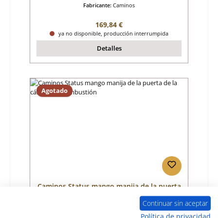
Fabricante:
Caminos
Precio normal:
169,84 €
ya no disponible, producción interrumpida
Detalles
Agotado
Caminos Status mango manija de la puerta
de la cámara de combustión
Continuar sin aceptar
Número de producto:
01005805
Política de privacidad