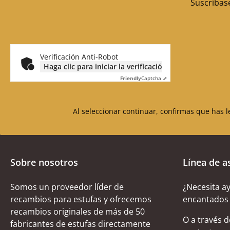
Suscríbase
Verificación Anti-Robot
Haga clic para iniciar la verificación
Friendly
Captcha ⇗
Al seleccionar continuar, confirmas que has 
Sobre nosotros
Línea de a
Somos un proveedor líder de
¿Necesita a
recambios para estufas y ofrecemos
encantados 
recambios originales de más de 50
O a través 
fabricantes de estufas directamente