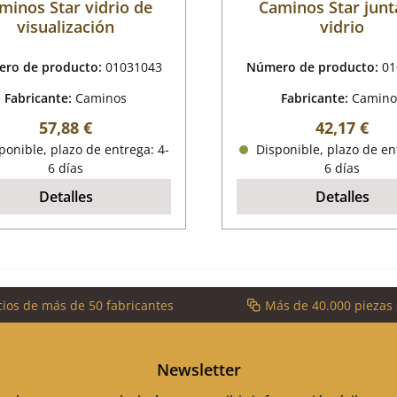
minos Star vidrio de
Caminos Star junt
visualización
vidrio
ro de producto:
01031043
Número de producto:
01
Fabricante:
Caminos
Fabricante:
Camino
Precio normal:
Precio nor
57,88 €
42,17 €
onible, plazo de entrega: 4-
Disponible, plazo de en
6 días
6 días
Detalles
Detalles
cios de más de 50 fabricantes
Más de 40.000 piezas
Newsletter