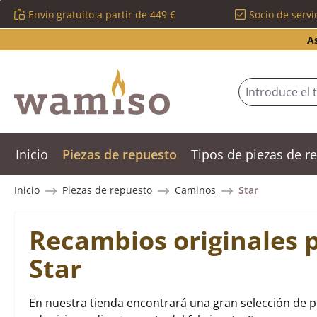
Envío gratuito a partir de 449 €
Socio de servi
tar al contenido principal
Saltar a la búsqueda
Saltar a la navegación principal
A
Inicio
Piezas de repuesto
Tipos de piezas de 
Inicio
Piezas de repuesto
Caminos
Star
Recambios originales 
Star
En nuestra tienda encontrará una gran selección de p