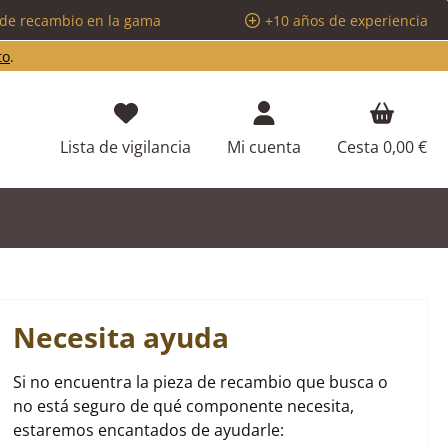
 de recambio en la gama
+10 años de experiencia
to
.
Tienes 0 artículos en tu lista de d
Lista de vigilancia
Mi cuenta
Cesta
0,00 €
Necesita ayuda
Si no encuentra la pieza de recambio que busca o
no está seguro de qué componente necesita,
estaremos encantados de ayudarle: