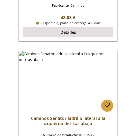
Fabricante:
Caminos
Precio normal:
48,08 €
Disponible, plazo de entrega: 4-6 días
Detalles
Caminos Senator ladrillo lateral a la
izquierda detrtás abajo
Número de producto:
01031536