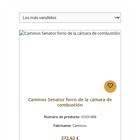
Caminos Senator forro de la cámara de
combustión
Número de producto:
01031468
Fabricante:
Caminos
Precio normal:
272,62 €