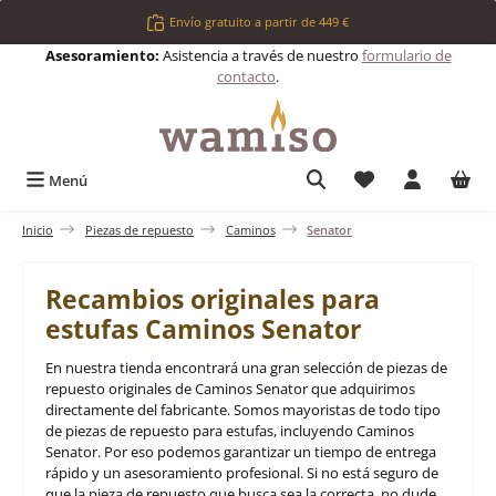
Saltar al contenido principal
Envío gratuito a partir de 449 €
Asesoramiento:
Asistencia a través de nuestro
formulario de
contacto
.
Tienes 0 artículos 
Menú
Inicio
Piezas de repuesto
Caminos
Senator
Recambios originales para
estufas Caminos Senator
En nuestra tienda encontrará una gran selección de piezas de
repuesto originales de Caminos Senator que adquirimos
directamente del fabricante. Somos mayoristas de todo tipo
de piezas de repuesto para estufas, incluyendo Caminos
Senator. Por eso podemos garantizar un tiempo de entrega
rápido y un asesoramiento profesional. Si no está seguro de
que la pieza de repuesto que busca sea la correcta, no dude