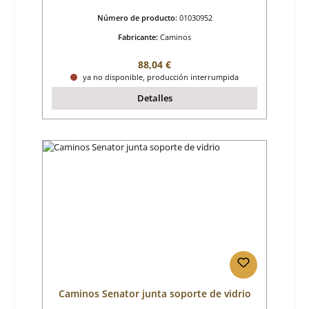
Número de producto:
01030952
Fabricante:
Caminos
Precio normal:
88,04 €
ya no disponible, producción interrumpida
Detalles
Caminos Senator junta soporte de vidrio