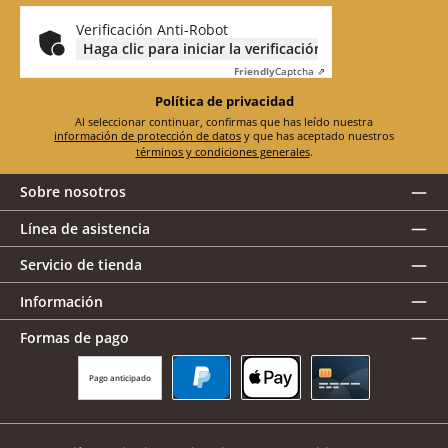
electrónico
*
Verificación Anti-Robot
Haga clic para iniciar la verificación
Friendly
Captcha ⇗
Política de privacidad
Al seleccionar continuar, confirmas que has leído nuestra
información de protección de datos
y que has aceptado nuestros
términos y condiciones generales
.
Sobre nosotros
Línea de asistencia
Servicio de tienda
Información
Formas de pago
Pago anticipado
PayPal
Apple Pay
Tarjeta de crédito