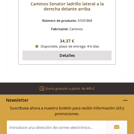
Caminos Senator ladrillo lateral a la
derecha delante arriba
Número de producto:
01031869
Fabricante:
Caminos
Precio normal:
34,37 €
Disponible, plazo de entrega: 4-6 días
Detalles
Envío gratuito a partir de 449 €
Newsletter
Suscríbase ahora a nuestro boletín para recibir información útil y
promociones.
Dirección
de
correo