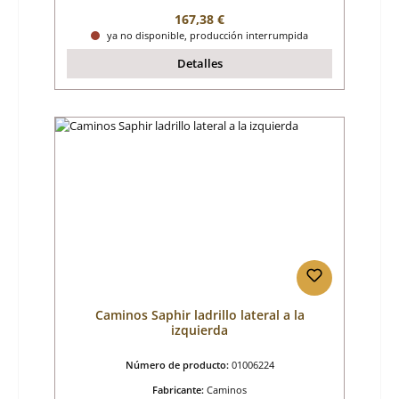
Precio normal:
167,38 €
ya no disponible, producción interrumpida
Detalles
Caminos Saphir ladrillo lateral a la
izquierda
Número de producto:
01006224
Fabricante:
Caminos