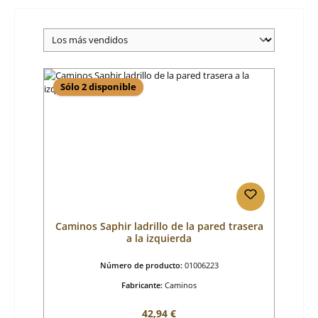
Sólo 2 disponible
Caminos Saphir ladrillo de la pared trasera
a la izquierda
Número de producto:
01006223
Fabricante:
Caminos
Precio normal:
42,94 €