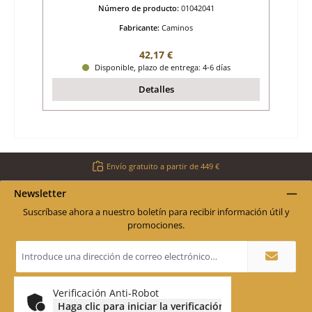
Número de producto:
01042041
Fabricante:
Caminos
Precio normal:
42,17 €
Disponible, plazo de entrega: 4-6 días
Detalles
Envío gratuito a partir de 449 €
Newsletter
Suscríbase ahora a nuestro boletín para recibir información útil y
promociones.
Dirección
de
correo
electrónico
*
Verificación Anti-Robot
Haga clic para iniciar la verificación