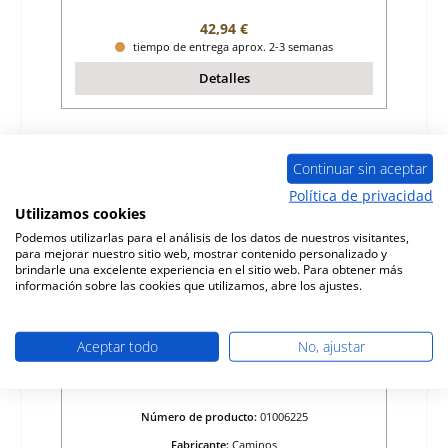
Precio normal:
42,94 €
tiempo de entrega aprox. 2-3 semanas
Detalles
Continuar sin aceptar
Política de privacidad
Utilizamos cookies
Podemos utilizarlas para el análisis de los datos de nuestros visitantes,
para mejorar nuestro sitio web, mostrar contenido personalizado y
brindarle una excelente experiencia en el sitio web. Para obtener más
información sobre las cookies que utilizamos, abre los ajustes.
Aceptar todo
No, ajustar
Caminos Saphir ladrillo de suelo a la
izquierda
Número de producto:
01006225
Fabricante:
Caminos