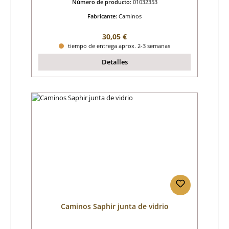
Número de producto:
01032353
Fabricante:
Caminos
Precio normal:
30,05 €
tiempo de entrega aprox. 2-3 semanas
Detalles
Caminos Saphir junta de vidrio