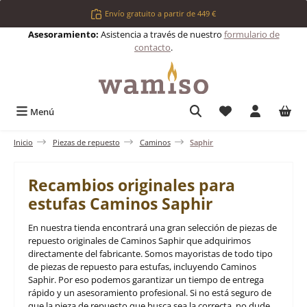
Saltar al contenido principal
Envío gratuito a partir de 449 €
Asesoramiento:
Asistencia a través de nuestro
formulario de
contacto
.
Tienes 0 artículos 
Menú
Inicio
Piezas de repuesto
Caminos
Saphir
Recambios originales para
estufas Caminos Saphir
En nuestra tienda encontrará una gran selección de piezas de
repuesto originales de Caminos Saphir que adquirimos
directamente del fabricante. Somos mayoristas de todo tipo
de piezas de repuesto para estufas, incluyendo Caminos
Saphir. Por eso podemos garantizar un tiempo de entrega
rápido y un asesoramiento profesional. Si no está seguro de
que la pieza de repuesto que busca sea la correcta, no dude