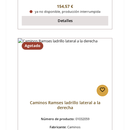
Precio normal:
154,57 €
ya no disponible, producción interrumpida
Detalles
Agotado
Caminos Ramses ladrillo lateral a la
derecha
Número de producto:
01032059
Fabricante:
Caminos