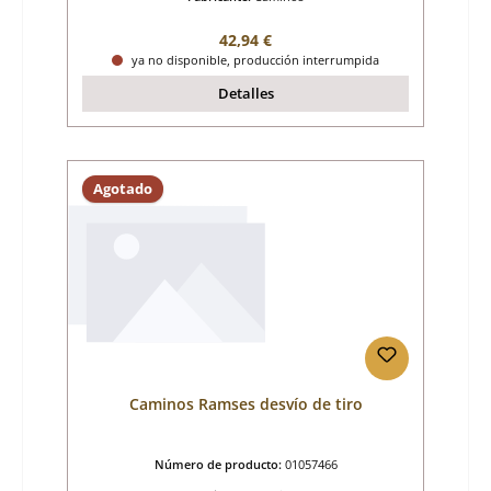
Precio normal:
42,94 €
ya no disponible, producción interrumpida
Detalles
Agotado
Caminos Ramses desvío de tiro
Número de producto:
01057466