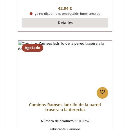
Precio normal:
42,94 €
ya no disponible, producción interrumpida
Detalles
Agotado
Caminos Ramses ladrillo de la pared
trasera a la derecha
Número de producto:
01032257
Fabricante:
Caminos