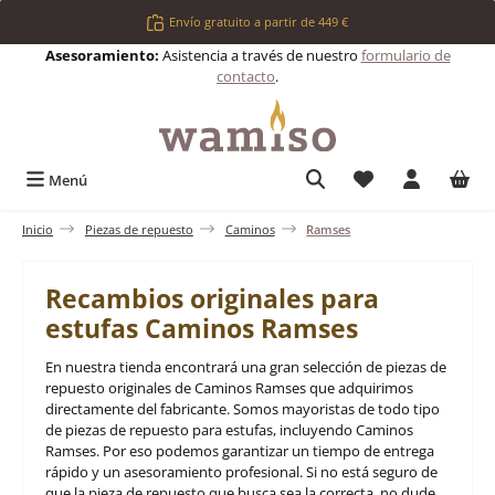
Saltar al contenido principal
Envío gratuito a partir de 449 €
Asesoramiento:
Asistencia a través de nuestro
formulario de
contacto
.
Tienes 0 artículos 
Menú
Inicio
Piezas de repuesto
Caminos
Ramses
Recambios originales para
estufas Caminos Ramses
En nuestra tienda encontrará una gran selección de piezas de
repuesto originales de Caminos Ramses que adquirimos
directamente del fabricante. Somos mayoristas de todo tipo
de piezas de repuesto para estufas, incluyendo Caminos
Ramses. Por eso podemos garantizar un tiempo de entrega
rápido y un asesoramiento profesional. Si no está seguro de
que la pieza de repuesto que busca sea la correcta, no dude