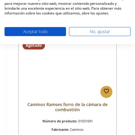
para mejorar nuestro sitio web, mostrar contenido personalizado y
Precio normal:
47,93 €
brindarle una excelente experiencia en el sitio web. Para obtener más
ya no disponible, producción interrumpida
información sobre las cookies que utilizamos, abre los ajustes.
Detalles
Aceptar todo
No, ajustar
Agotado
Caminos Ramses forro de la cámara de
combustión
Número de producto:
01031691
Fabricante:
Caminos