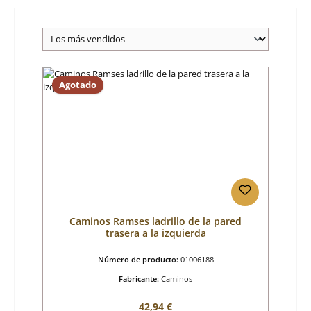
Agotado
Caminos Ramses ladrillo de la pared
trasera a la izquierda
Número de producto:
01006188
Fabricante:
Caminos
Precio normal:
42,94 €