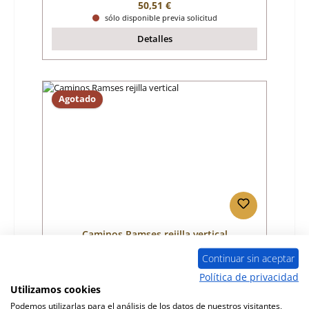
Precio normal:
50,51 €
sólo disponible previa solicitud
Detalles
Agotado
Caminos Ramses rejilla vertical
Continuar sin aceptar
Número de producto:
01031428
Política de privacidad
Utilizamos cookies
Fabricante:
Caminos
Podemos utilizarlas para el análisis de los datos de nuestros visitantes,