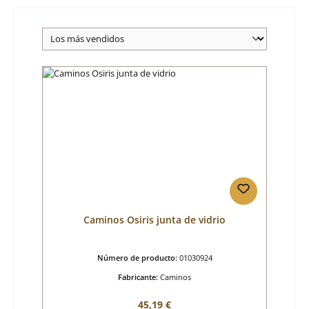
Caminos Osiris junta de vidrio
Número de producto:
01030924
Fabricante:
Caminos
Precio normal:
45,19 €