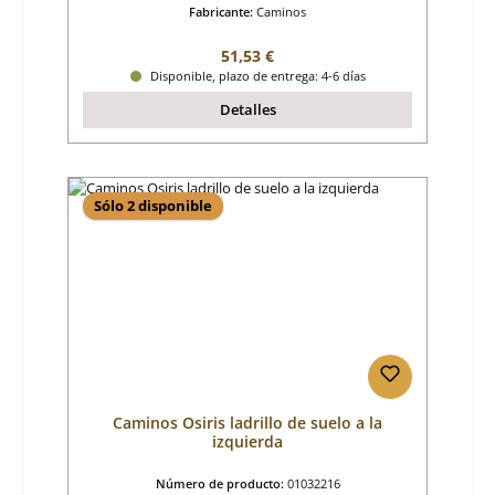
Fabricante:
Caminos
Precio normal:
51,53 €
Disponible, plazo de entrega: 4-6 días
Detalles
Sólo 2 disponible
Caminos Osiris ladrillo de suelo a la
izquierda
Número de producto:
01032216