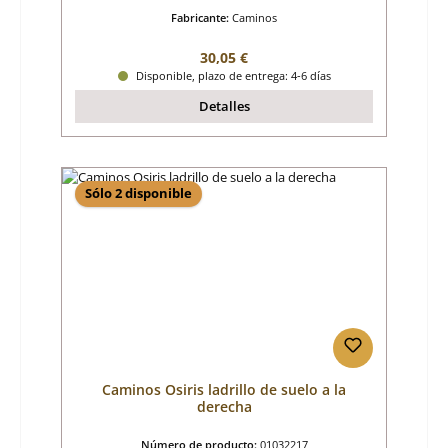
Fabricante:
Caminos
Precio normal:
30,05 €
Disponible, plazo de entrega: 4-6 días
Detalles
Sólo 2 disponible
Caminos Osiris ladrillo de suelo a la
derecha
Número de producto:
01032217