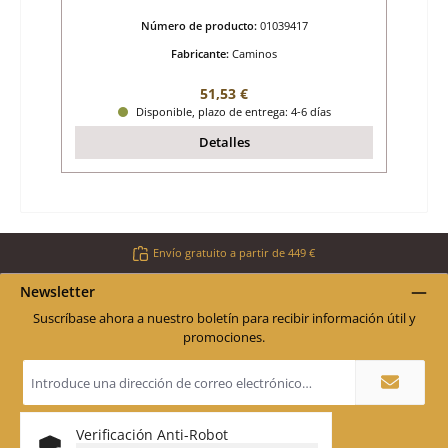
Número de producto:
01039417
Fabricante:
Caminos
Precio normal:
51,53 €
Disponible, plazo de entrega: 4-6 días
Detalles
Envío gratuito a partir de 449 €
Newsletter
Suscríbase ahora a nuestro boletín para recibir información útil y
promociones.
Dirección
de
correo
electrónico
*
Verificación Anti-Robot