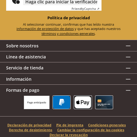
Haga clic para iniciar la verificación
Friendly
Captcha ⇗
Política de privacidad
Al seleccionar continuar, confirmas que has leído nuestra
información de protección de datos
y que has aceptado nuestros
términos y condiciones generales
.
Sobre nosotros
Línea de asistencia
Servicio de tienda
Información
Formas de pago
Pago anticipado
PayPal
Apple Pay
Tarjeta de crédito
Declaración de privacidad
Pie de imprenta
Condiciones generales
Derecho de desistimiento
Cambiar la configuración de las cookies
Declarar la revocación