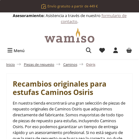
Saltar al contenido principal
Envío gratuito a partir de 449 €
Asesoramiento:
Asistencia a través de nuestro
formulario de
contacto
.
Tienes 0 artículos 
Menú
Inicio
Piezas de repuesto
Caminos
Osiris
Recambios originales para
estufas Caminos Osiris
En nuestra tienda encontrará una gran selección de piezas de
repuesto originales de Caminos Osiris que adquirimos
directamente del fabricante. Somos mayoristas de todo tipo
de piezas de repuesto para estufas, incluyendo Caminos
Osiris. Por eso podemos garantizar un tiempo de entrega
rápido y un asesoramiento profesional. Si no está seguro de
que la pieza de repuesto que busca sea la correcta, no dude