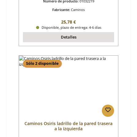
Número de producto:
01032219
Fabricante:
Caminos
Precio normal:
25,78 €
Disponible, plazo de entrega: 4-6 días
Detalles
Sólo 2 disponible
Caminos Osiris ladrillo de la pared trasera
a la izquierda