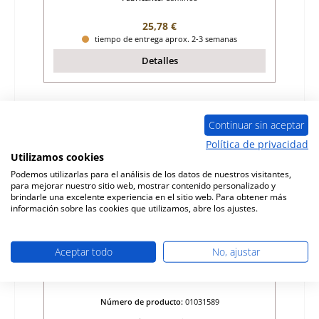
Precio normal:
25,78 €
tiempo de entrega aprox. 2-3 semanas
Detalles
Continuar sin aceptar
Política de privacidad
Utilizamos cookies
Podemos utilizarlas para el análisis de los datos de nuestros visitantes,
para mejorar nuestro sitio web, mostrar contenido personalizado y
brindarle una excelente experiencia en el sitio web. Para obtener más
información sobre las cookies que utilizamos, abre los ajustes.
Aceptar todo
No, ajustar
Caminos Osiris forro de la cámara de
combustión
Número de producto:
01031589