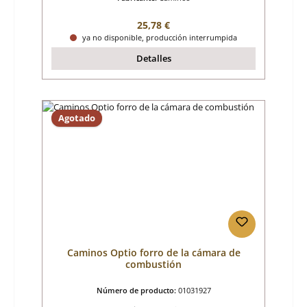
Precio normal:
25,78 €
ya no disponible, producción interrumpida
Detalles
Agotado
Caminos Optio forro de la cámara de
combustión
Número de producto:
01031927