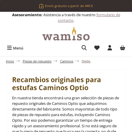
Saltar al contenido principal
Envío gratuito a partir de 449 €
Asesoramiento:
Asistencia a través de nuestro
formulario de
contacto
.
Tienes 0 artículos 
Menú
Inicio
Piezas de repuesto
Caminos
Optio
Recambios originales para
estufas Caminos Optio
En nuestra tienda encontrará una gran selección de piezas de
repuesto originales de Caminos Optio que adquirimos
directamente del fabricante. Somos mayoristas de todo tipo
de piezas de repuesto para estufas, incluyendo Caminos
Optio. Por eso podemos garantizar un tiempo de entrega
rápido y un asesoramiento profesional. Si no está seguro de
que la pieza de repuesto que busca sea la correcta, no dude