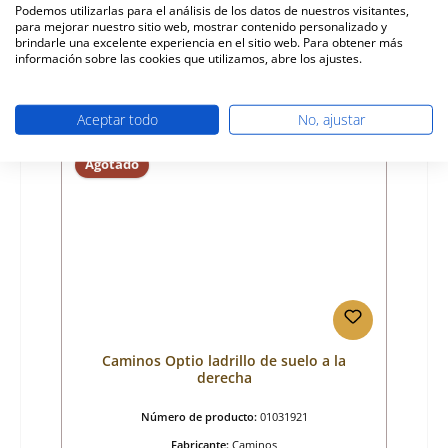
Podemos utilizarlas para el análisis de los datos de nuestros visitantes,
para mejorar nuestro sitio web, mostrar contenido personalizado y
Precio normal:
42,94 €
brindarle una excelente experiencia en el sitio web. Para obtener más
tiempo de entrega aprox. 2-3 semanas
información sobre las cookies que utilizamos, abre los ajustes.
Detalles
Aceptar todo
No, ajustar
Agotado
Caminos Optio ladrillo de suelo a la
derecha
Número de producto:
01031921
Fabricante:
Caminos