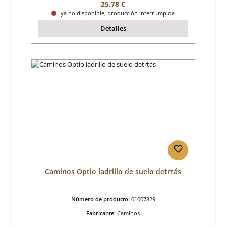
Precio normal:
25,78 €
ya no disponible, producción interrumpida
Detalles
Caminos Optio ladrillo de suelo detrtás
Número de producto:
01007829
Fabricante:
Caminos