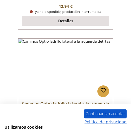
Precio normal:
42,94 €
ya no disponible, producción interrumpida
Detalles
Caminos Optio ladrillo lateral a la izquierda
detrtás
Continuar sin aceptar
Número de producto:
01007835
Política de privacidad
Utilizamos cookies
Fabricante:
Caminos