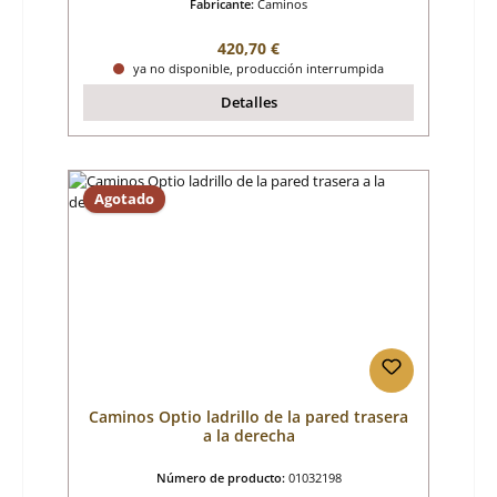
Fabricante:
Caminos
Precio normal:
420,70 €
ya no disponible, producción interrumpida
Detalles
Agotado
Caminos Optio ladrillo de la pared trasera
a la derecha
Número de producto:
01032198