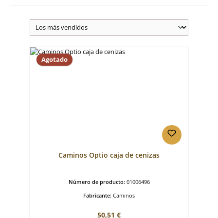
Agotado
Caminos Optio caja de cenizas
Número de producto:
01006496
Fabricante:
Caminos
Precio normal:
50,51 €