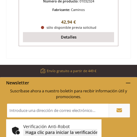
Número de producto:
01032324
Fabricante:
Caminos
Precio normal:
42,94 €
sólo disponible previa solicitud
Detalles
Envío gratuito a partir de 449 €
Newsletter
Suscríbase ahora a nuestro boletín para recibir información útil y
promociones.
Dirección
de
correo
electrónico
*
Verificación Anti-Robot
Haga clic para iniciar la verificación