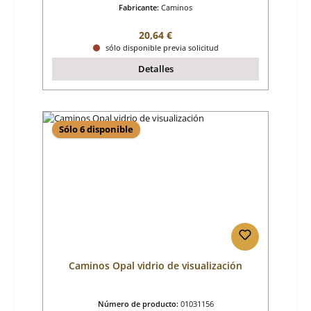
Fabricante:
Caminos
Precio normal:
20,64 €
sólo disponible previa solicitud
Detalles
Sólo 6 disponible
Caminos Opal vidrio de visualización
Número de producto:
01031156