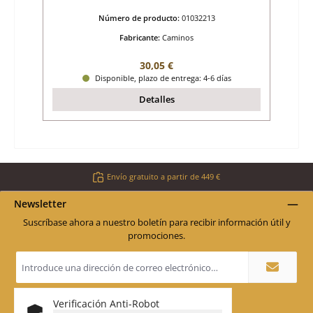
Número de producto:
01032213
Fabricante:
Caminos
Precio normal:
30,05 €
Disponible, plazo de entrega: 4-6 días
Detalles
Envío gratuito a partir de 449 €
Newsletter
Suscríbase ahora a nuestro boletín para recibir información útil y
promociones.
Dirección
de
correo
electrónico
*
Verificación Anti-Robot