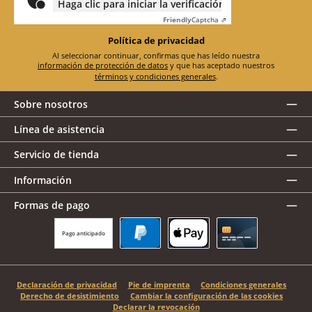
Haga clic para iniciar la verificación
Friendly
Captcha ⇗
Política de privacidad
Al seleccionar continuar, confirmas que has leído nuestra
información de protección de datos
y que has aceptado nuestros
términos y condiciones generales
.
Sobre nosotros
Línea de asistencia
Servicio de tienda
Información
Formas de pago
Pago anticipado
PayPal
Apple Pay
Tarjeta de crédito
Declaración de privacidad
Pie de imprenta
Condiciones generales
Derecho de desistimiento
Cambiar la configuración de las cookies
Declarar la revocación