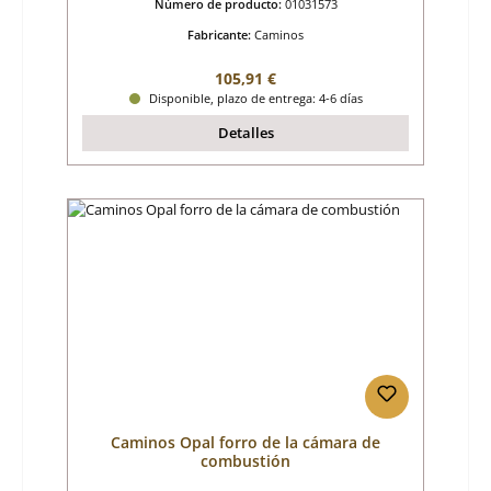
Número de producto:
01031573
Fabricante:
Caminos
Precio normal:
105,91 €
Disponible, plazo de entrega: 4-6 días
Detalles
Caminos Opal forro de la cámara de
combustión