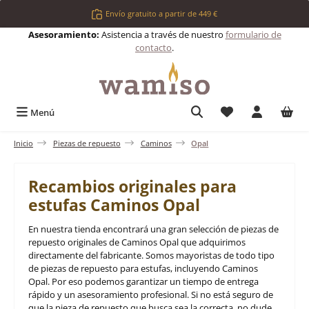
Saltar al contenido principal
Envío gratuito a partir de 449 €
Asesoramiento:
Asistencia a través de nuestro
formulario de
contacto
.
Tienes 0 artículos 
Menú
Inicio
Piezas de repuesto
Caminos
Opal
Recambios originales para
estufas Caminos Opal
En nuestra tienda encontrará una gran selección de piezas de
repuesto originales de Caminos Opal que adquirimos
directamente del fabricante. Somos mayoristas de todo tipo
de piezas de repuesto para estufas, incluyendo Caminos
Opal. Por eso podemos garantizar un tiempo de entrega
rápido y un asesoramiento profesional. Si no está seguro de
que la pieza de repuesto que busca sea la correcta, no dude