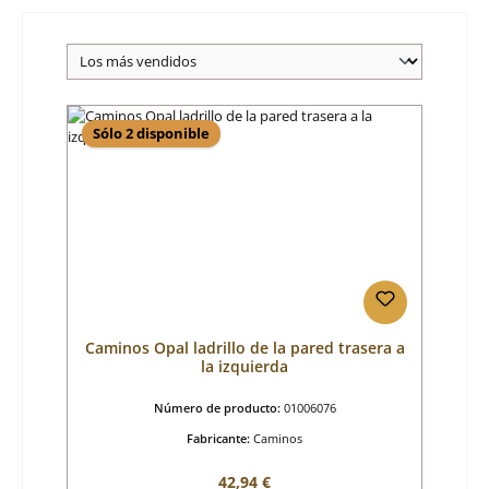
Sólo 2 disponible
Caminos Opal ladrillo de la pared trasera a
la izquierda
Número de producto:
01006076
Fabricante:
Caminos
Precio normal:
42,94 €