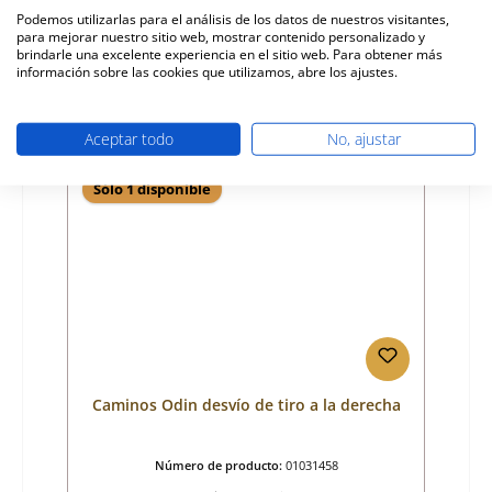
Podemos utilizarlas para el análisis de los datos de nuestros visitantes,
para mejorar nuestro sitio web, mostrar contenido personalizado y
Precio normal:
88,04 €
brindarle una excelente experiencia en el sitio web. Para obtener más
ya no disponible, producción interrumpida
información sobre las cookies que utilizamos, abre los ajustes.
Detalles
Aceptar todo
No, ajustar
Sólo 1 disponible
Caminos Odin desvío de tiro a la derecha
Número de producto:
01031458