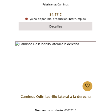
Fabricante:
Caminos
Precio normal:
34,17 €
ya no disponible, producción interrumpida
Detalles
Caminos Odin ladrillo lateral a la derecha
Número de producto:
01032016