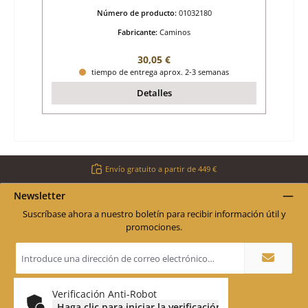
Número de producto:
01032180
Fabricante:
Caminos
Precio normal:
30,05 €
tiempo de entrega aprox. 2-3 semanas
Detalles
Envío gratuito a partir de 449 €
Newsletter
Suscríbase ahora a nuestro boletín para recibir información útil y
promociones.
Dirección
de
correo
electrónico
*
Verificación Anti-Robot
Haga clic para iniciar la verificación