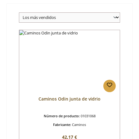
Caminos Odin junta de vidrio
Número de producto:
01031068
Fabricante:
Caminos
Precio normal:
42,17 €