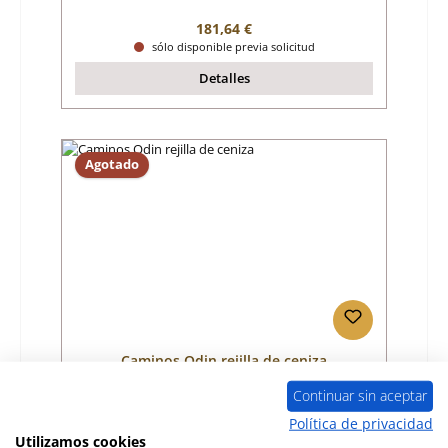
Precio normal:
181,64 €
sólo disponible previa solicitud
Detalles
Agotado
Caminos Odin rejilla de ceniza
Continuar sin aceptar
Número de producto:
01030982
Política de privacidad
Utilizamos cookies
Fabricante:
Caminos