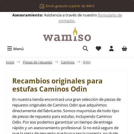
Saltar al contenido principal
Envío gratuito a partir de 449 €
Asesoramiento:
Asistencia a través de nuestro
formulario de
contacto
.
Tienes 0 artículos 
Menú
Inicio
Piezas de repuesto
Caminos
Odin
Recambios originales para
estufas Caminos Odin
En nuestra tienda encontrará una gran selección de piezas de
repuesto originales de Caminos Odin que adquirimos
directamente del fabricante. Somos mayoristas de todo tipo
de piezas de repuesto para estufas, incluyendo Caminos
Odin. Por eso podemos garantizar un tiempo de entrega
rápido y un asesoramiento profesional. Si no está seguro de
que la pieza de repuesto que busca sea la correcta, no dude