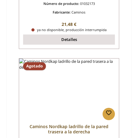
Número de producto:
01032173
Fabricante:
Caminos
Precio normal:
21,48 €
ya no disponible, producción interrumpida
Detalles
Agotado
Caminos Nordkap ladrillo de la pared
trasera a la derecha