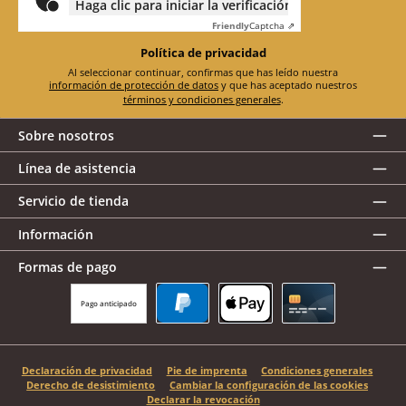
Haga clic para iniciar la verificación
Friendly
Captcha ⇗
Política de privacidad
Al seleccionar continuar, confirmas que has leído nuestra
información de protección de datos
y que has aceptado nuestros
términos y condiciones generales
.
Sobre nosotros
Línea de asistencia
Servicio de tienda
Información
Formas de pago
Pago anticipado
PayPal
Apple Pay
Tarjeta de crédito
Declaración de privacidad
Pie de imprenta
Condiciones generales
Derecho de desistimiento
Cambiar la configuración de las cookies
Declarar la revocación