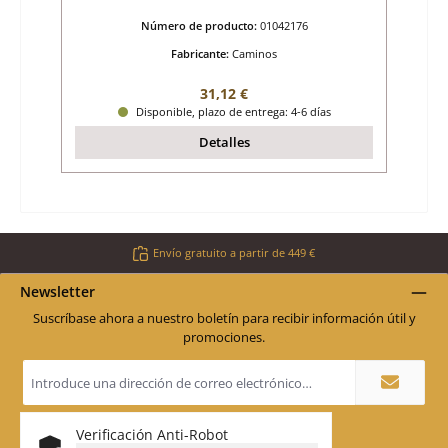
Número de producto:
01042176
Fabricante:
Caminos
Precio normal:
31,12 €
Disponible, plazo de entrega: 4-6 días
Detalles
Envío gratuito a partir de 449 €
Newsletter
Suscríbase ahora a nuestro boletín para recibir información útil y
promociones.
Dirección
de
correo
electrónico
*
Verificación Anti-Robot