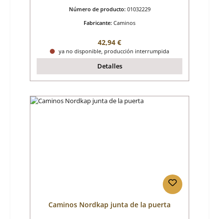
Número de producto:
01032229
Fabricante:
Caminos
Precio normal:
42,94 €
ya no disponible, producción interrumpida
Detalles
Caminos Nordkap junta de la puerta