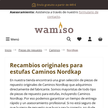
Saltar al contenido principal
Envío gratuito a partir de 449 €
Asesoramiento:
Asistencia a través de nuestro
formulario de
contacto
.
Tienes 0 artículos 
Menú
Inicio
Piezas de repuesto
Caminos
Nordkap
Recambios originales para
estufas Caminos Nordkap
En nuestra tienda encontrará una gran selección de piezas de
repuesto originales de Caminos Nordkap que adquirimos
directamente del fabricante. Somos mayoristas de todo tipo
de piezas de repuesto para estufas, incluyendo Caminos
Nordkap. Por eso podemos garantizar un tiempo de entrega
rápido y un asesoramiento profesional. Si no está seguro de
que la pieza de repuesto que busca sea la correcta, no dude