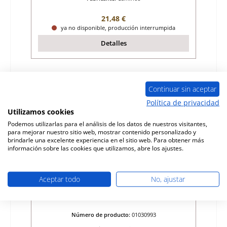
Precio normal:
21,48 €
ya no disponible, producción interrumpida
Detalles
Agotado
Continuar sin aceptar
Política de privacidad
Utilizamos cookies
Podemos utilizarlas para el análisis de los datos de nuestros visitantes,
para mejorar nuestro sitio web, mostrar contenido personalizado y
brindarle una excelente experiencia en el sitio web. Para obtener más
información sobre las cookies que utilizamos, abre los ajustes.
Aceptar todo
No, ajustar
Caminos Nordkap rejilla de ceniza
Número de producto:
01030993