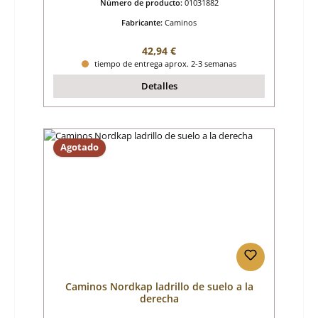
Número de producto:
01031882
Fabricante:
Caminos
Precio normal:
42,94 €
tiempo de entrega aprox. 2-3 semanas
Detalles
Agotado
Caminos Nordkap ladrillo de suelo a la
derecha