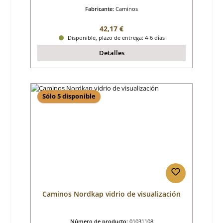
Fabricante:
Caminos
Precio normal:
42,17 €
Disponible, plazo de entrega: 4-6 días
Detalles
Sólo 5 disponible
Caminos Nordkap vidrio de visualización
Número de producto:
01031108