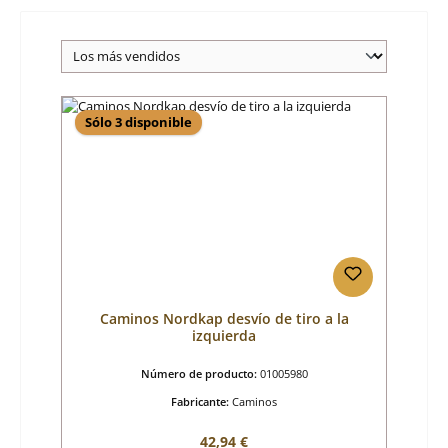
Sólo 3 disponible
Caminos Nordkap desvío de tiro a la
izquierda
Número de producto:
01005980
Fabricante:
Caminos
Precio normal:
42,94 €