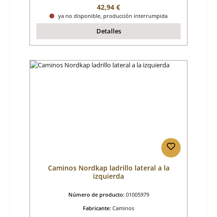
Precio normal:
42,94 €
ya no disponible, producción interrumpida
Detalles
Caminos Nordkap ladrillo lateral a la
izquierda
Número de producto:
01005979
Fabricante:
Caminos