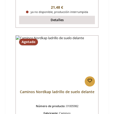
Precio normal:
21,48 €
ya no disponible, producción interrumpida
Detalles
Agotado
Caminos Nordkap ladrillo de suelo delante
Número de producto:
01005982
Fabricante:
Caminos