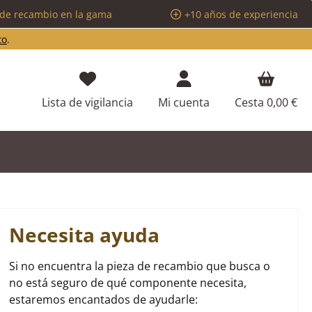
 de recambio en la gama
+10 años de experiencia
to
.
Tienes 0 artículos en tu lista de d
Lista de vigilancia
Mi cuenta
Cesta
0,00 €
Necesita ayuda
Si no encuentra la pieza de recambio que busca o
no está seguro de qué componente necesita,
estaremos encantados de ayudarle: