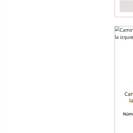
Cam
l
Núme