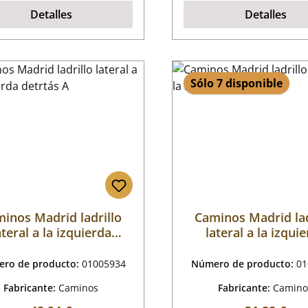
Detalles
Detalles
Sólo 7 disponible
inos Madrid ladrillo
Caminos Madrid lad
ateral a la izquierda
lateral a la izqui
detrtás A
delante A
ro de producto:
01005934
Número de producto:
01
Fabricante:
Caminos
Fabricante:
Camino