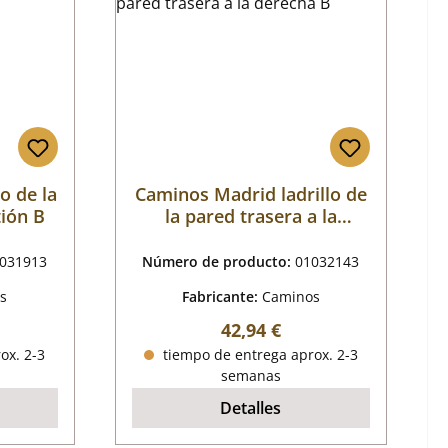
o de la
Caminos Madrid ladrillo de
ión B
la pared trasera a la
derecha B
031913
Número de producto:
01032143
s
Fabricante:
Caminos
al:
Precio normal:
42,94 €
ox. 2-3
tiempo de entrega aprox. 2-3
semanas
Detalles