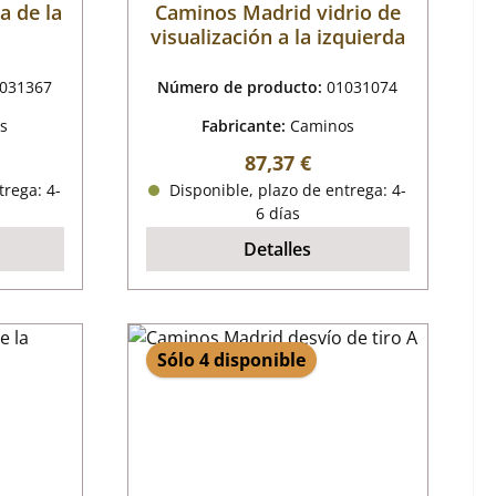
a de la
Caminos Madrid vidrio de
visualización a la izquierda
031367
Número de producto:
01031074
s
Fabricante:
Caminos
mal:
Precio normal:
87,37 €
trega: 4-
Disponible, plazo de entrega: 4-
6 días
Detalles
Sólo 4 disponible