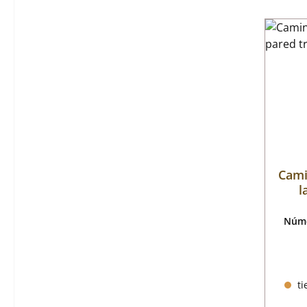
Cami
l
Núme
ti