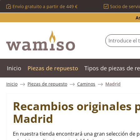
Envío gratuito a partir de 449 €
Socio de servi
tar al contenido principal
Saltar a la búsqueda
Saltar a la navegación principal
A
Inicio
Piezas de repuesto
Tipos de piezas de 
Inicio
Piezas de repuesto
Caminos
Madrid
Recambios originales 
Madrid
En nuestra tienda encontrará una gran selección de 