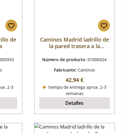
illo de
Caminos Madrid ladrillo de
a
la pared trasera a la
izquierda B
005933
Número de producto:
01006924
s
Fabricante:
Caminos
mal:
Precio normal:
42,94 €
ox. 2-3
tiempo de entrega aprox. 2-3
semanas
Detalles