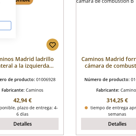
s
inos Madrid ladrillo
Caminos Madrid forr
ateral a la izquierda
cámara de combust
detrtás B
ro de producto:
01006928
Número de producto:
01
Fabricante:
Caminos
Fabricante:
Camino
Precio normal:
Precio norm
42,94 €
314,25 €
onible, plazo de entrega: 4-
tiempo de entrega apr
6 días
semanas
Detalles
Detalles