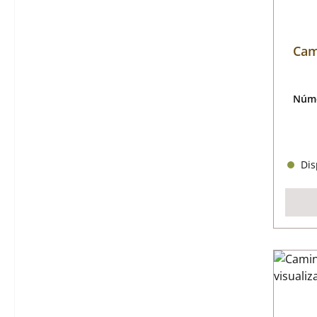
Cam
Núme
Disp