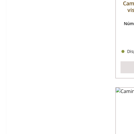
Cam
vi
Núme
Disp