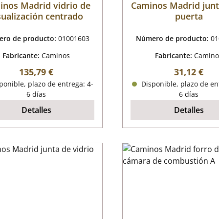
inos Madrid vidrio de
Caminos Madrid junt
sualización centrado
puerta
ro de producto:
01001603
Número de producto:
01
Fabricante:
Caminos
Fabricante:
Camino
Precio normal:
Precio nor
135,79 €
31,12 €
onible, plazo de entrega: 4-
Disponible, plazo de en
6 días
6 días
Detalles
Detalles