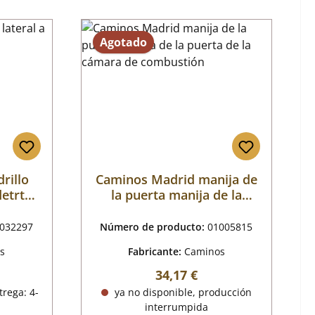
Agotado
rillo
Caminos Madrid manija de
detrtás
la puerta manija de la
puerta de la cámara de
combustión
032297
Número de producto:
01005815
s
Fabricante:
Caminos
mal:
Precio normal:
34,17 €
trega: 4-
ya no disponible, producción
interrumpida