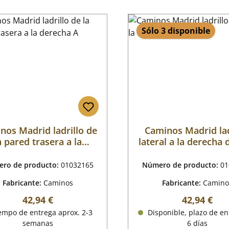
Sólo 3 disponible
nos Madrid ladrillo de
Caminos Madrid lad
a pared trasera a la
lateral a la derecha 
derecha A
B
ro de producto:
01032165
Número de producto:
01
Fabricante:
Caminos
Fabricante:
Camino
Precio normal:
Precio nor
42,94 €
42,94 €
empo de entrega aprox. 2-3
Disponible, plazo de en
semanas
6 días