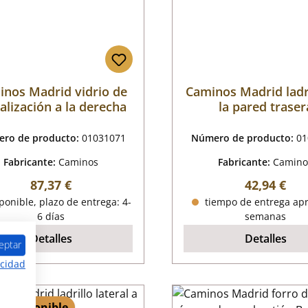
inos Madrid vidrio de
Caminos Madrid ladr
alización a la derecha
la pared traser
ro de producto:
01031071
Número de producto:
01
Fabricante:
Caminos
Fabricante:
Camino
Precio normal:
Precio nor
87,37 €
42,94 €
onible, plazo de entrega: 4-
tiempo de entrega apr
6 días
semanas
Detalles
Detalles
eptar
acidad
 3 disponible