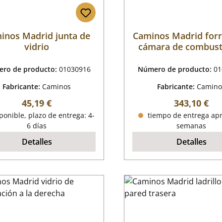
inos Madrid junta de
Caminos Madrid forr
vidrio
cámara de combust
ro de producto:
01030916
Número de producto:
01
Fabricante:
Caminos
Fabricante:
Camino
Precio normal:
Precio norm
45,19 €
343,10 €
onible, plazo de entrega: 4-
tiempo de entrega apr
6 días
semanas
Detalles
Detalles