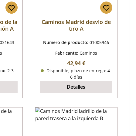
o de la
Caminos Madrid desvío de
ión A
tiro A
031643
Número de producto:
01005946
s
Fabricante:
Caminos
al:
Precio normal:
42,94 €
ox. 2-3
Disponible, plazo de entrega: 4-
6 días
Detalles