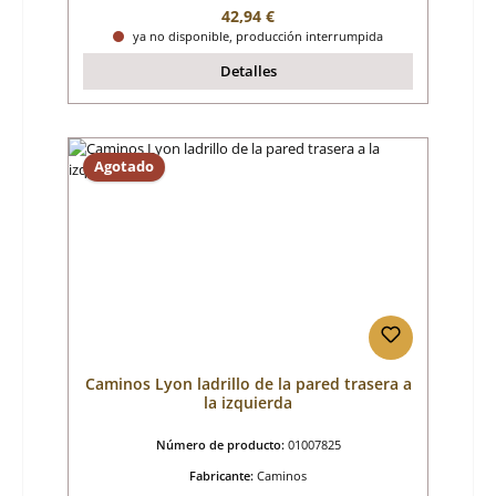
Precio normal:
42,94 €
ya no disponible, producción interrumpida
Detalles
Agotado
Caminos Lyon ladrillo de la pared trasera a
la izquierda
Número de producto:
01007825
Fabricante:
Caminos