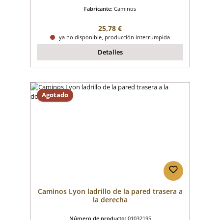
Fabricante:
Caminos
Precio normal:
25,78 €
ya no disponible, producción interrumpida
Detalles
Agotado
Caminos Lyon ladrillo de la pared trasera a
la derecha
Número de producto:
01032195