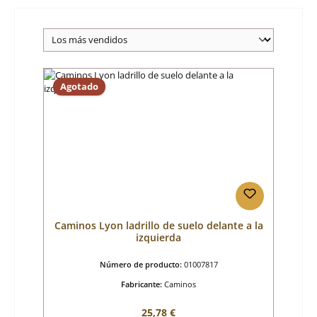
Agotado
Caminos Lyon ladrillo de suelo delante a la
izquierda
Número de producto:
01007817
Fabricante:
Caminos
Precio normal:
25,78 €