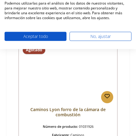
Podemos utilizarlas para el análisis de los datos de nuestros visitantes,
para mejorar nuestro sitio web, mostrar contenido personalizado y
Precio normal:
16,28 €
brindarle una excelente experiencia en el sitio web. Para obtener más
ya no disponible, producción interrumpida
información sobre las cookies que utilizamos, abre los ajustes.
Detalles
Aceptar todo
No, ajustar
Agotado
Caminos Lyon forro de la cámara de
combustión
Número de producto:
01031926
Fabricante:
Caminos