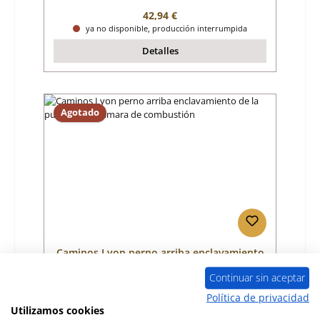
Precio normal:
42,94 €
ya no disponible, producción interrumpida
Detalles
Agotado
Caminos Lyon perno arriba enclavamiento
de la puerta de la cámara de combustión
Continuar sin aceptar
Número de producto:
01031464
Política de privacidad
Utilizamos cookies
Fabricante:
Caminos