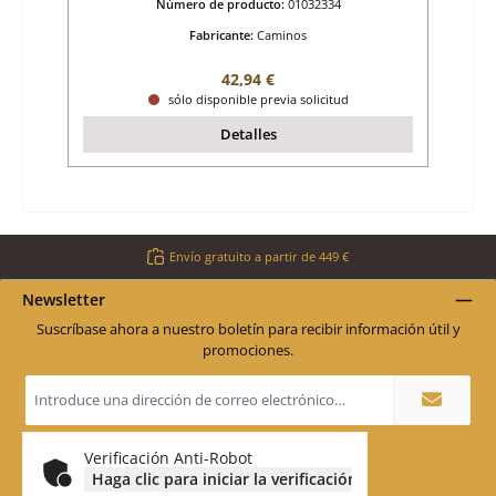
Número de producto:
01032334
Fabricante:
Caminos
Precio normal:
42,94 €
sólo disponible previa solicitud
Detalles
Envío gratuito a partir de 449 €
Newsletter
Suscríbase ahora a nuestro boletín para recibir información útil y
promociones.
Dirección
de
correo
electrónico
*
Verificación Anti-Robot
Haga clic para iniciar la verificación