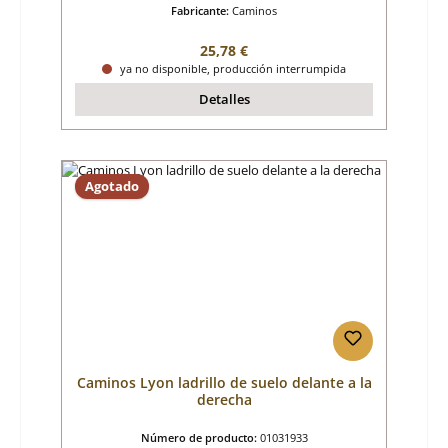
Fabricante:
Caminos
Precio normal:
25,78 €
ya no disponible, producción interrumpida
Detalles
Agotado
Caminos Lyon ladrillo de suelo delante a la
derecha
Número de producto:
01031933