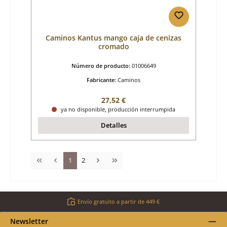
Caminos Kantus mango caja de cenizas
cromado
Número de producto:
01006649
Fabricante:
Caminos
Precio normal:
27,52 €
ya no disponible, producción interrumpida
Detalles
Página
Página
1
2
Envío gratuito a partir de 449 €
Newsletter