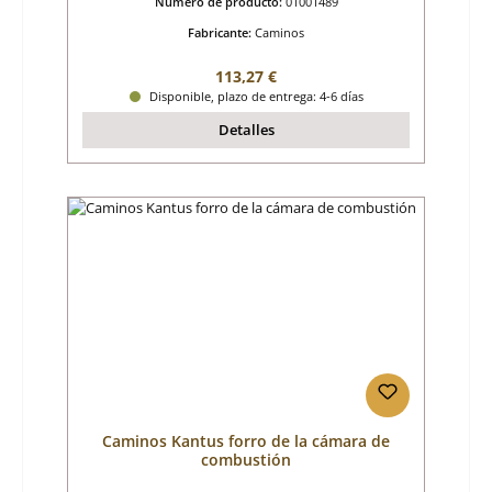
Número de producto:
01001489
Fabricante:
Caminos
Precio normal:
113,27 €
Disponible, plazo de entrega: 4-6 días
Detalles
Caminos Kantus forro de la cámara de
combustión