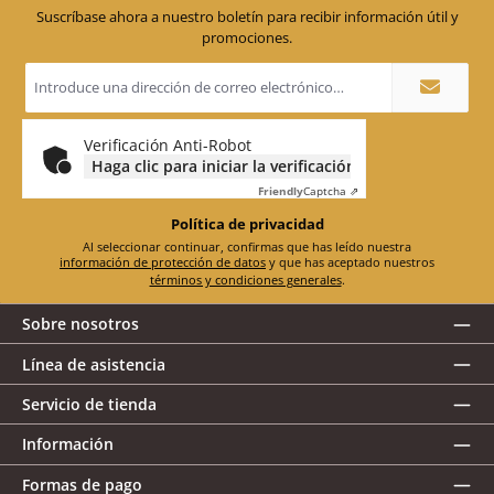
Suscríbase ahora a nuestro boletín para recibir información útil y
promociones.
Dirección
de
correo
electrónico
*
Verificación Anti-Robot
Haga clic para iniciar la verificación
Friendly
Captcha ⇗
Política de privacidad
Al seleccionar continuar, confirmas que has leído nuestra
información de protección de datos
y que has aceptado nuestros
términos y condiciones generales
.
Sobre nosotros
Línea de asistencia
Servicio de tienda
Información
Formas de pago