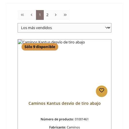
Página
Página
1
2
Sólo 9 disponible
Caminos Kantus desvío de tiro abajo
Número de producto:
01001461
Fabricante:
Caminos