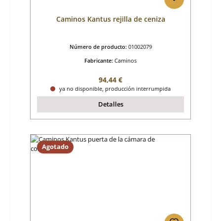
Caminos Kantus rejilla de ceniza
Número de producto:
01002079
Fabricante:
Caminos
Precio normal:
94,44 €
ya no disponible, producción interrumpida
Detalles
Agotado