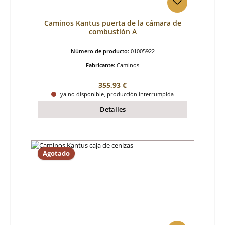
Caminos Kantus puerta de la cámara de
combustión A
Número de producto:
01005922
Fabricante:
Caminos
Precio normal:
355,93 €
ya no disponible, producción interrumpida
Detalles
Agotado