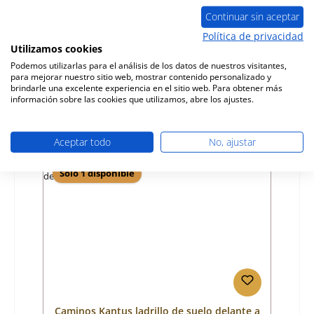
a la izquierda
Continuar sin aceptar
Número de producto:
01032142
Política de privacidad
Utilizamos cookies
Fabricante:
Caminos
Podemos utilizarlas para el análisis de los datos de nuestros visitantes,
para mejorar nuestro sitio web, mostrar contenido personalizado y
Precio normal:
42,94 €
brindarle una excelente experiencia en el sitio web. Para obtener más
Disponible, plazo de entrega: 4-6 días
información sobre las cookies que utilizamos, abre los ajustes.
Detalles
Aceptar todo
No, ajustar
Sólo 1 disponible
Caminos Kantus ladrillo de suelo delante a