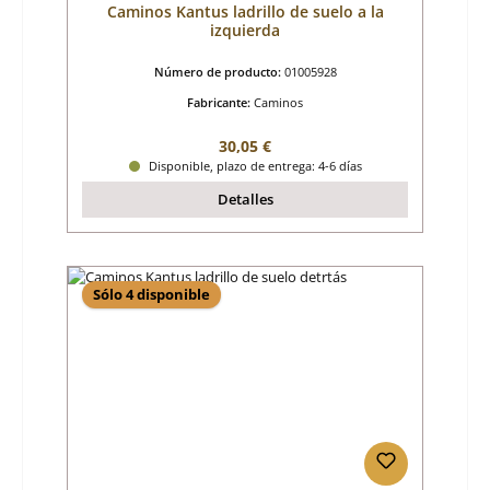
Caminos Kantus ladrillo de suelo a la
izquierda
Número de producto:
01005928
Fabricante:
Caminos
Precio normal:
30,05 €
Disponible, plazo de entrega: 4-6 días
Detalles
Sólo 4 disponible