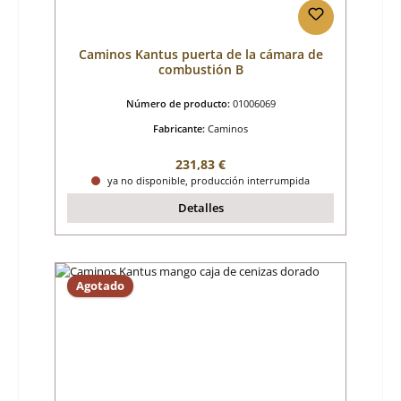
Caminos Kantus puerta de la cámara de
combustión B
Número de producto:
01006069
Fabricante:
Caminos
Precio normal:
231,83 €
ya no disponible, producción interrumpida
Detalles
Agotado