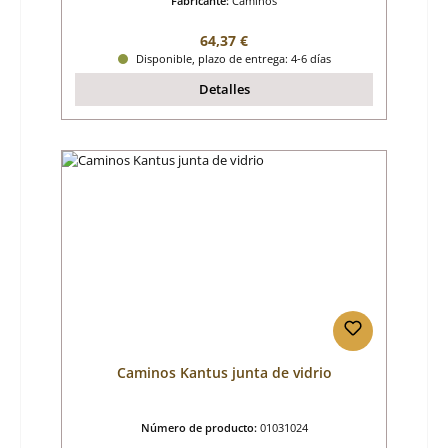
Fabricante:
Caminos
Precio normal:
64,37 €
Disponible, plazo de entrega: 4-6 días
Detalles
Caminos Kantus junta de vidrio
Número de producto:
01031024