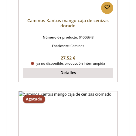
Caminos Kantus mango caja de cenizas
dorado
Número de producto:
01006648
Fabricante:
Caminos
Precio normal:
27,52 €
ya no disponible, producción interrumpida
Detalles
Agotado