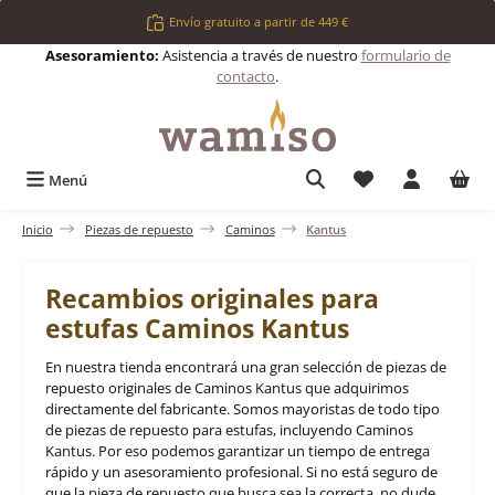
Saltar al contenido principal
Envío gratuito a partir de 449 €
Asesoramiento:
Asistencia a través de nuestro
formulario de
contacto
.
Tienes 0 artículos 
Menú
Inicio
Piezas de repuesto
Caminos
Kantus
Recambios originales para
estufas Caminos Kantus
En nuestra tienda encontrará una gran selección de piezas de
repuesto originales de Caminos Kantus que adquirimos
directamente del fabricante. Somos mayoristas de todo tipo
de piezas de repuesto para estufas, incluyendo Caminos
Kantus. Por eso podemos garantizar un tiempo de entrega
rápido y un asesoramiento profesional. Si no está seguro de
que la pieza de repuesto que busca sea la correcta, no dude