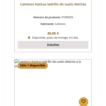
Caminos Kantus ladrillo de suelo detrtás
Número de producto:
01005929
Fabricante:
Caminos
Precio normal:
30,05 €
Disponible, plazo de entrega: 4-6 días
Detalles
Sólo 1 disponible