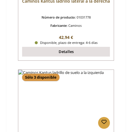
Caminos Kantus ladrillo lateral a la derecha
Número de producto:
01031778
Fabricante:
Caminos
Precio normal:
42,94 €
Disponible, plazo de entrega: 4-6 días
Detalles
Sólo 3 disponible