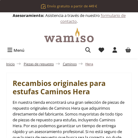
Saltar al contenido principal
Envío gratuito a partir de 449 €
Asesoramiento:
Asistencia a través de nuestro
formulario de
contacto
.
Tienes 0 artículos 
Menú
Inicio
Piezas de repuesto
Caminos
Hera
Recambios originales para
estufas Caminos Hera
En nuestra tienda encontrará una gran selección de piezas de
repuesto originales de Caminos Hera que adquirimos
directamente del fabricante. Somos mayoristas de todo tipo
de piezas de repuesto para estufas, incluyendo Caminos
Hera. Por eso podemos garantizar un tiempo de entrega
rápido y un asesoramiento profesional. Si no está seguro de
que la pieza de repuesto que busca sea la correcta, no dude