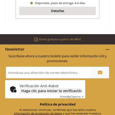
Disponible, plazo de entrega: 4-6 días
Detalles
Envío gratuito a partir de 449 €
Newsletter
Suscríbase ahora a nuestro boletín para recibir información útil y
promociones.
Dirección
de
correo
electrónico
*
Verificación Anti-Robot
Haga clic para iniciar la verificación
Friendly
Captcha ⇗
Política de privacidad
Al seleccionar continuar, confirmas que has leído nuestra
información de protección de datos
y que has aceptado nuestros