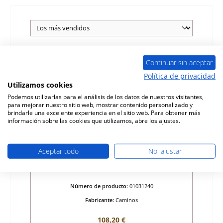
Continuar sin aceptar
Política de privacidad
Utilizamos cookies
Podemos utilizarlas para el análisis de los datos de nuestros visitantes,
para mejorar nuestro sitio web, mostrar contenido personalizado y
brindarle una excelente experiencia en el sitio web. Para obtener más
información sobre las cookies que utilizamos, abre los ajustes.
Aceptar todo
No, ajustar
Caminos Hera vidrio de visualización
Número de producto:
01031240
Fabricante:
Caminos
Precio normal:
108,20 €