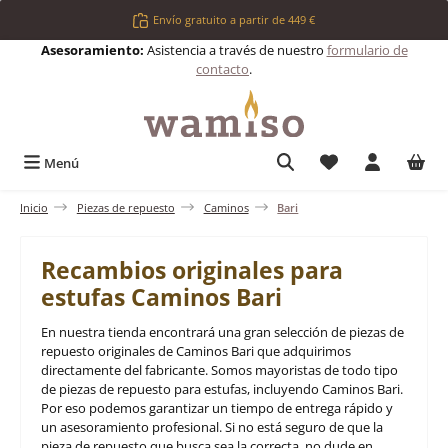
Saltar al contenido principal
Envío gratuito a partir de 449 €
Asesoramiento:
Asistencia a través de nuestro
formulario de
contacto
.
Tienes 0 artículos 
Menú
Inicio
Piezas de repuesto
Caminos
Bari
Recambios originales para
estufas Caminos Bari
En nuestra tienda encontrará una gran selección de piezas de
repuesto originales de Caminos Bari que adquirimos
directamente del fabricante. Somos mayoristas de todo tipo
de piezas de repuesto para estufas, incluyendo Caminos Bari.
Por eso podemos garantizar un tiempo de entrega rápido y
un asesoramiento profesional. Si no está seguro de que la
pieza de repuesto que busca sea la correcta, no dude en