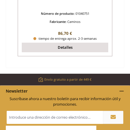
Número de producto:
01040751
Fabricante:
Caminos
Precio normal:
86,70 €
tiempo de entrega aprox. 2-3 semanas
Detalles
Envío gratuito a partir de 449 €
Newsletter
Suscríbase ahora a nuestro boletín para recibir información útil y
promociones.
Dirección
de
correo
electrónico