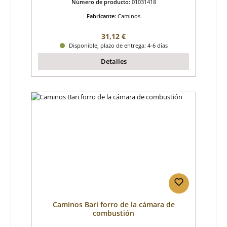
Número de producto:
01031418
Fabricante:
Caminos
Precio normal:
31,12 €
Disponible, plazo de entrega: 4-6 días
Detalles
Caminos Bari forro de la cámara de
combustión