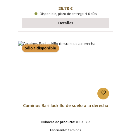
Precio normal:
25,78 €
Disponible, plazo de entrega: 4-6 días
Detalles
Sólo 1 disponible
Caminos Bari ladrillo de suelo a la derecha
Número de producto:
01031362
Fabricante:
Caminos