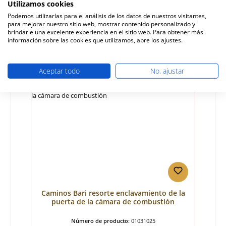
Utilizamos cookies
Fabricante:
Caminos
Podemos utilizarlas para el análisis de los datos de nuestros visitantes,
para mejorar nuestro sitio web, mostrar contenido personalizado y
Precio normal:
25,78 €
brindarle una excelente experiencia en el sitio web. Para obtener más
Disponible, plazo de entrega: 4-6 días
información sobre las cookies que utilizamos, abre los ajustes.
Detalles
Aceptar todo
No, ajustar
Caminos Bari resorte enclavamiento de la
puerta de la cámara de combustión
Número de producto:
01031025