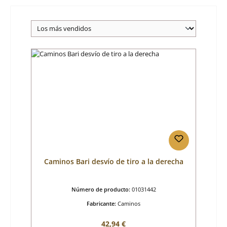
Caminos Bari desvío de tiro a la derecha
Número de producto:
01031442
Fabricante:
Caminos
Precio normal:
42,94 €