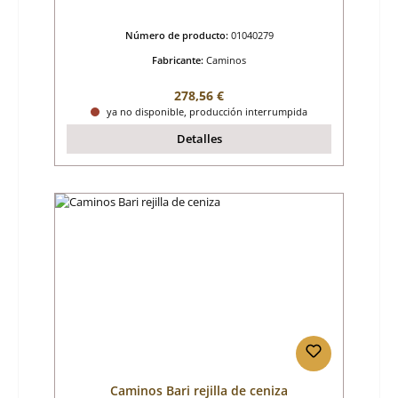
Número de producto:
01040279
Fabricante:
Caminos
Precio normal:
278,56 €
ya no disponible, producción interrumpida
Detalles
Caminos Bari rejilla de ceniza