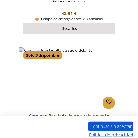
Fabricante:
Caminos
Precio normal:
42,94 €
tiempo de entrega aprox. 2-3 semanas
Detalles
Sólo 3 disponible
Caminos Bari ladrillo de suelo delante
Continuar sin aceptar
Número de producto:
01005852
Política de privacidad