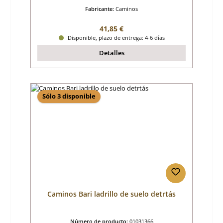
Fabricante:
Caminos
Precio normal:
41,85 €
Disponible, plazo de entrega: 4-6 días
Detalles
Sólo 3 disponible
Caminos Bari ladrillo de suelo detrtás
Número de producto:
01031366