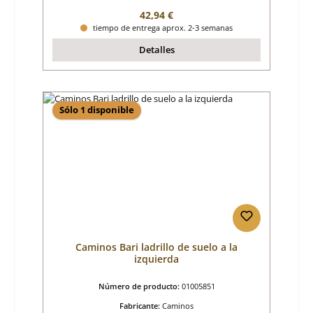
Precio normal:
42,94 €
tiempo de entrega aprox. 2-3 semanas
Detalles
Sólo 1 disponible
Caminos Bari ladrillo de suelo a la
izquierda
Número de producto:
01005851
Fabricante:
Caminos