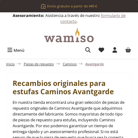
Saltar al contenido principal
Envío gratuito a partir de 449 €
Asesoramiento:
Asistencia a través de nuestro
formulario de
contacto
.
Tienes 0 artículos 
Menú
Inicio
Piezas de repuesto
Caminos
Avantgarde
Recambios originales para
estufas Caminos Avantgarde
En nuestra tienda encontrará una gran selección de piezas de
repuesto originales de Caminos Avantgarde que adquirimos
directamente del fabricante. Somos mayoristas de todo tipo
de piezas de repuesto para estufas, incluyendo Caminos
Avantgarde. Por eso podemos garantizar un tiempo de
entrega rápido y un asesoramiento profesional. Si no está
seguro de que la pieza de repuesto que busca sea la correcta,