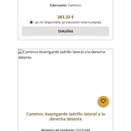
Fabricante:
Caminos
Precio normal:
283,33 €
ya no disponible, producción interrumpida
Detalles
Caminos Avantgarde ladrillo lateral a la
derecha delante
Número de producto:
01031644