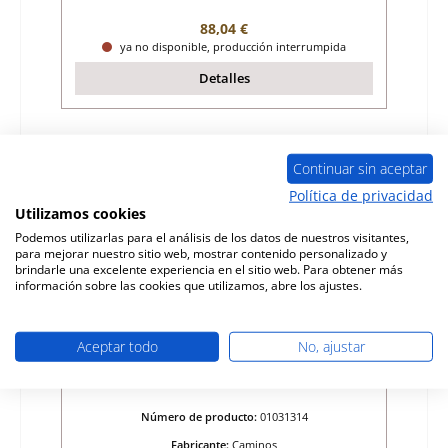
Precio normal:
88,04 €
ya no disponible, producción interrumpida
Detalles
Continuar sin aceptar
Política de privacidad
Utilizamos cookies
Podemos utilizarlas para el análisis de los datos de nuestros visitantes,
para mejorar nuestro sitio web, mostrar contenido personalizado y
brindarle una excelente experiencia en el sitio web. Para obtener más
información sobre las cookies que utilizamos, abre los ajustes.
Aceptar todo
No, ajustar
Caminos Avantgarde junta de la puerta
Número de producto:
01031314
Fabricante:
Caminos