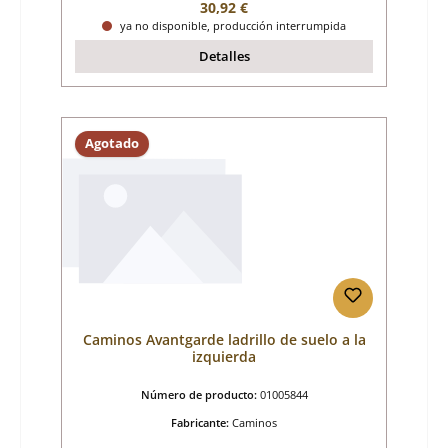
Precio normal:
30,92 €
ya no disponible, producción interrumpida
Detalles
Agotado
Caminos Avantgarde ladrillo de suelo a la
izquierda
Número de producto:
01005844
Fabricante:
Caminos