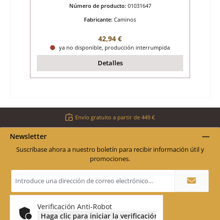
Número de producto:
01031647
Fabricante:
Caminos
Precio normal:
42,94 €
ya no disponible, producción interrumpida
Detalles
Envío gratuito a partir de 449 €
Newsletter
Suscríbase ahora a nuestro boletín para recibir información útil y
promociones.
Dirección
de
correo
electrónico
*
Verificación Anti-Robot
Haga clic para iniciar la verificación