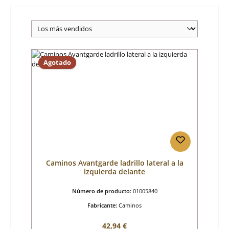
Agotado
Caminos Avantgarde ladrillo lateral a la
izquierda delante
Número de producto:
01005840
Fabricante:
Caminos
Precio normal:
42,94 €