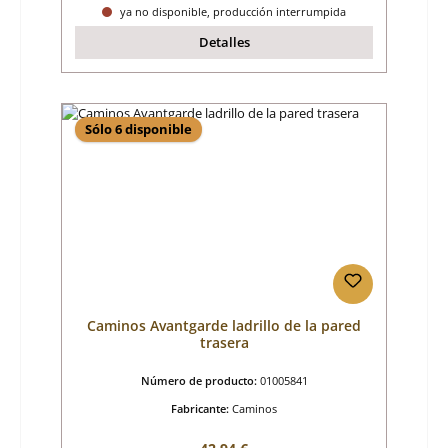
ya no disponible, producción interrumpida
Detalles
Sólo 6 disponible
Caminos Avantgarde ladrillo de la pared
trasera
Número de producto:
01005841
Fabricante:
Caminos
Precio normal: