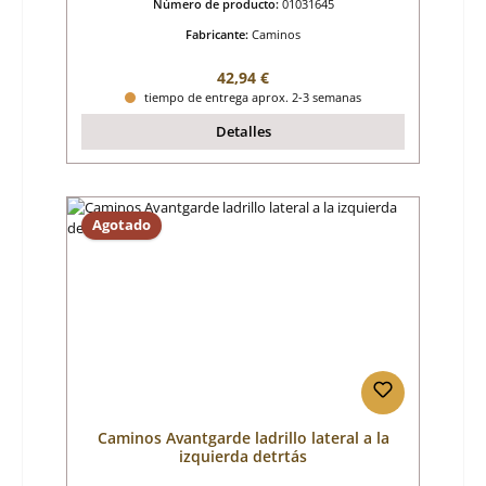
Número de producto:
01031645
Fabricante:
Caminos
Precio normal:
42,94 €
tiempo de entrega aprox. 2-3 semanas
Detalles
Agotado
Caminos Avantgarde ladrillo lateral a la
izquierda detrtás