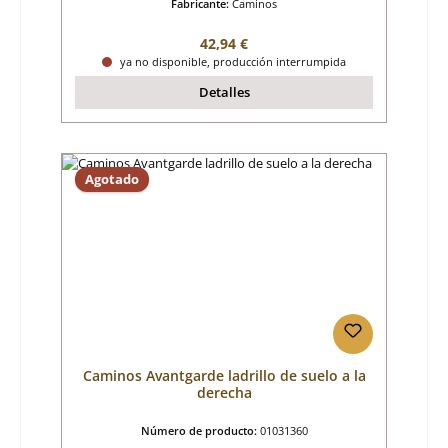
Fabricante:
Caminos
Precio normal:
42,94 €
ya no disponible, producción interrumpida
Detalles
Agotado
Caminos Avantgarde ladrillo de suelo a la
derecha
Número de producto:
01031360