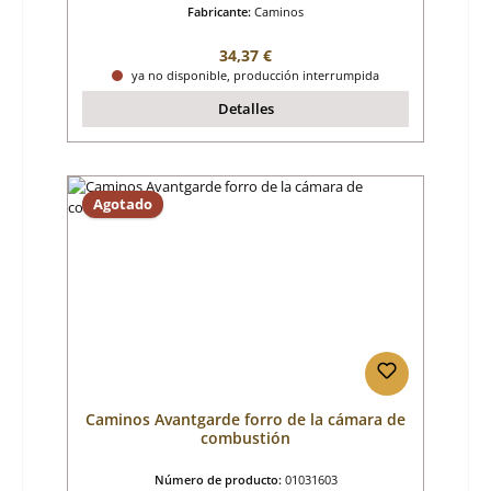
Fabricante:
Caminos
Precio normal:
34,37 €
ya no disponible, producción interrumpida
Detalles
Agotado
Caminos Avantgarde forro de la cámara de
combustión
Número de producto:
01031603