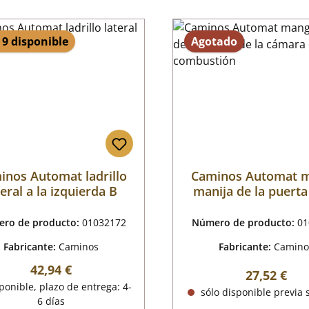
 9 disponible
Agotado
inos Automat ladrillo
Caminos Automat 
teral a la izquierda B
manija de la puerta
cámara de combus
ro de producto:
01032172
Número de producto:
01
Fabricante:
Caminos
Fabricante:
Camino
Precio normal:
42,94 €
Precio nor
27,52 €
onible, plazo de entrega: 4-
sólo disponible previa s
6 días