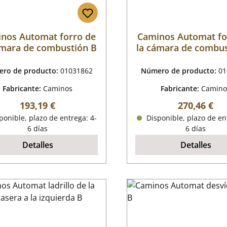
nos Automat forro de
Caminos Automat fo
ámara de combustión B
la cámara de combus
ro de producto:
01031862
Número de producto:
01
Fabricante:
Caminos
Fabricante:
Camino
Precio normal:
Precio norm
193,19 €
270,46 €
onible, plazo de entrega: 4-
Disponible, plazo de en
6 días
6 días
Detalles
Detalles