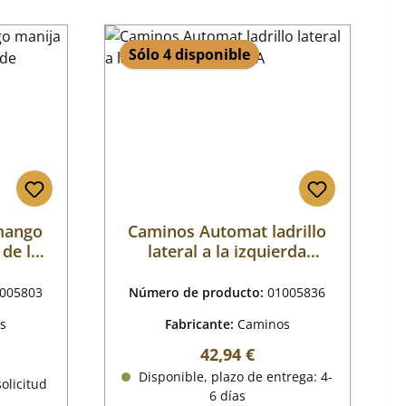
Sólo 4 disponible
mango
Caminos Automat ladrillo
 de la
lateral a la izquierda
tión
delante A
005803
Número de producto:
01005836
s
Fabricante:
Caminos
Precio normal:
42,94 €
mal:
Disponible, plazo de entrega: 4-
olicitud
6 días