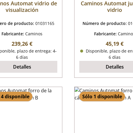
nos Automat vidrio de
Caminos Automat ju
visualización
vidrio
ro de producto:
01031165
Número de producto:
01
Fabricante:
Caminos
Fabricante:
Camino
Precio normal:
Precio nor
239,26 €
45,19 €
onible, plazo de entrega: 4-
Disponible, plazo de en
6 días
6 días
Detalles
Detalles
 4 disponible
Sólo 1 disponible