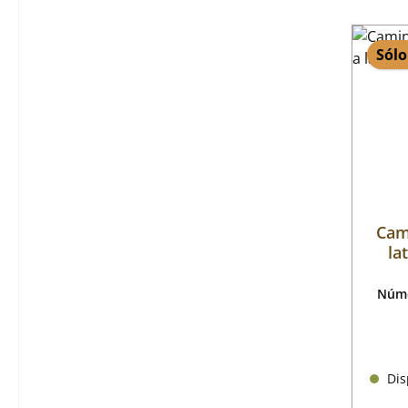
Sólo
Cam
la
Núme
Disp