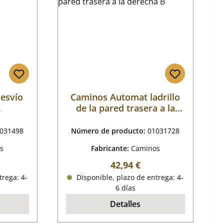
esvío
Caminos Automat ladrillo
A
de la pared trasera a la
derecha B
031498
Número de producto:
01031728
s
Fabricante:
Caminos
mal:
Precio normal:
42,94 €
trega: 4-
Disponible, plazo de entrega: 4-
6 días
Detalles