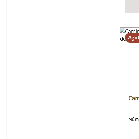
Ago
Cam
Núme