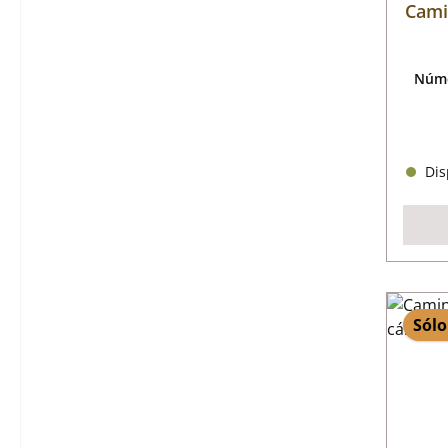
Cami
Núme
Disp
Sólo