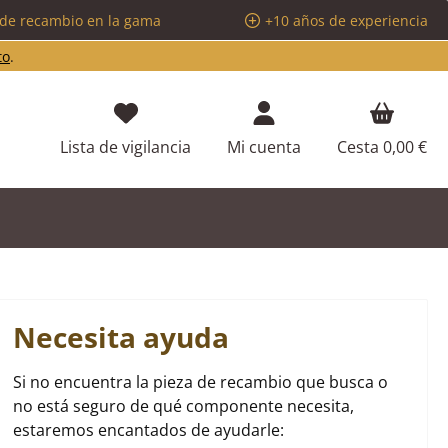
 de recambio en la gama
+10 años de experiencia
to
.
Tienes 0 artículos en tu lista de d
Lista de vigilancia
Mi cuenta
Cesta
0,00 €
Necesita ayuda
Si no encuentra la pieza de recambio que busca o
no está seguro de qué componente necesita,
estaremos encantados de ayudarle: