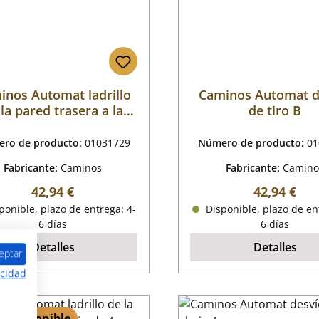
inos Automat ladrillo
Caminos Automat d
la pared trasera a la
de tiro B
izquierda B
ro de producto:
01031729
Número de producto:
01
Fabricante:
Caminos
Fabricante:
Camino
Precio normal:
Precio nor
42,94 €
42,94 €
onible, plazo de entrega: 4-
Disponible, plazo de en
6 días
6 días
Detalles
Detalles
eptar
acidad
 5 disponible