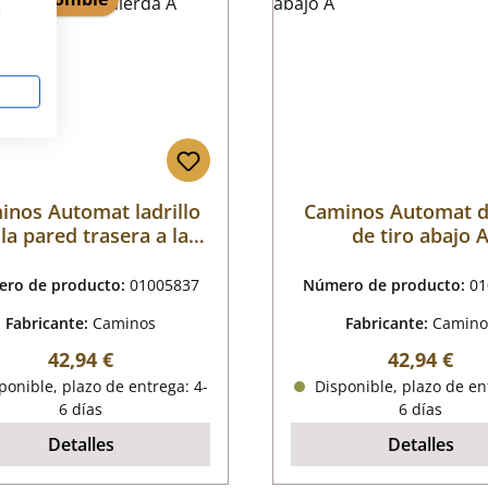
s
inos Automat ladrillo
Caminos Automat d
la pared trasera a la
de tiro abajo 
izquierda A
ro de producto:
01005837
Número de producto:
01
Fabricante:
Caminos
Fabricante:
Camino
Precio normal:
Precio nor
42,94 €
42,94 €
onible, plazo de entrega: 4-
Disponible, plazo de en
6 días
6 días
Detalles
Detalles