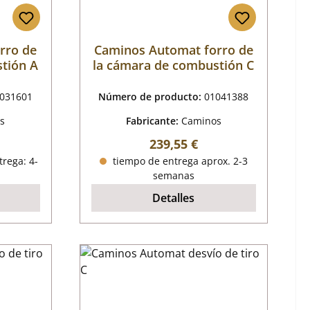
rro de
Caminos Automat forro de
tión A
la cámara de combustión C
031601
Número de producto:
01041388
s
Fabricante:
Caminos
al:
Precio normal:
239,55 €
trega: 4-
tiempo de entrega aprox. 2-3
semanas
Detalles