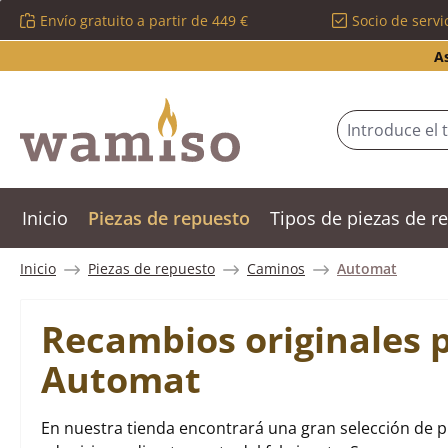
Envío gratuito a partir de 449 €
Socio de servi
tar al contenido principal
Saltar a la búsqueda
Saltar a la navegación principal
A
Inicio
Piezas de repuesto
Tipos de piezas de 
Inicio
Piezas de repuesto
Caminos
Automat
Recambios originales 
Automat
En nuestra tienda encontrará una gran selección de 