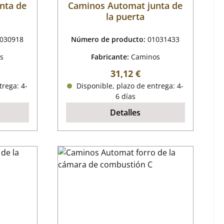
nta de
Caminos Automat junta de
la puerta
030918
Número de producto:
01031433
s
Fabricante:
Caminos
mal:
Precio normal:
31,12 €
trega: 4-
Disponible, plazo de entrega: 4-
6 días
Detalles