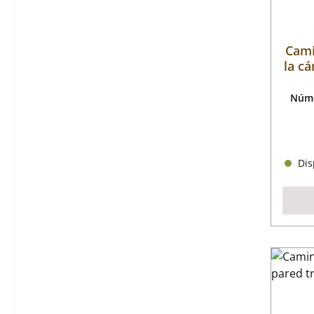
Cami
la c
Núme
Disp