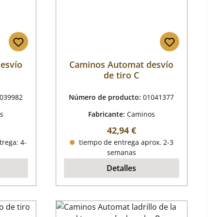
esvío
Caminos Automat desvío
de tiro C
039982
Número de producto:
01041377
s
Fabricante:
Caminos
mal:
Precio normal:
42,94 €
trega: 4-
tiempo de entrega aprox. 2-3
semanas
Detalles