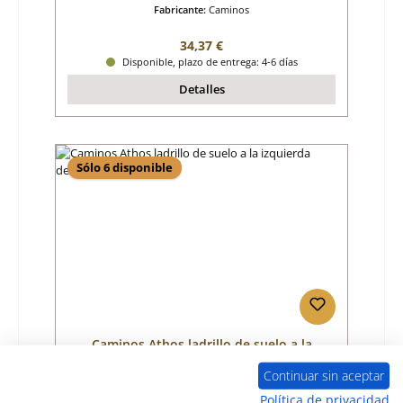
Fabricante:
Caminos
Precio normal:
34,37 €
Disponible, plazo de entrega: 4-6 días
Detalles
Sólo 6 disponible
Caminos Athos ladrillo de suelo a la
izquierda detrtás
Continuar sin aceptar
Número de producto:
01005812
Política de privacidad