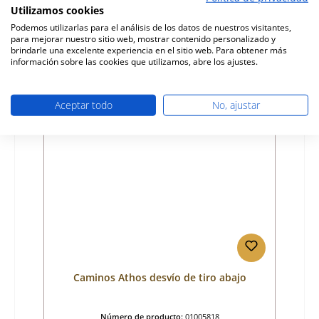
Utilizamos cookies
Fabricante:
Caminos
Podemos utilizarlas para el análisis de los datos de nuestros visitantes,
para mejorar nuestro sitio web, mostrar contenido personalizado y
Precio normal:
29,21 €
brindarle una excelente experiencia en el sitio web. Para obtener más
Disponible, plazo de entrega: 4-6 días
información sobre las cookies que utilizamos, abre los ajustes.
Detalles
Aceptar todo
No, ajustar
Caminos Athos desvío de tiro abajo
Número de producto:
01005818