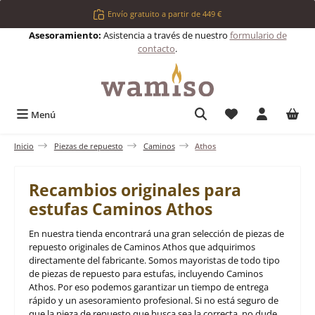
Saltar al contenido principal
Envío gratuito a partir de 449 €
Asesoramiento:
Asistencia a través de nuestro
formulario de
contacto
.
Tienes 0 artículos 
Menú
Inicio
Piezas de repuesto
Caminos
Athos
Recambios originales para
estufas Caminos Athos
En nuestra tienda encontrará una gran selección de piezas de
repuesto originales de Caminos Athos que adquirimos
directamente del fabricante. Somos mayoristas de todo tipo
de piezas de repuesto para estufas, incluyendo Caminos
Athos. Por eso podemos garantizar un tiempo de entrega
rápido y un asesoramiento profesional. Si no está seguro de
que la pieza de repuesto que busca sea la correcta, no dude