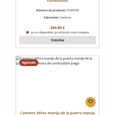
combustión
Número de producto:
01005702
Fabricante:
Caminos
Precio normal:
284,89 €
ya no disponible, producción interrumpida
Detalles
Agotado
Caminos Athos manija de la puerta manija