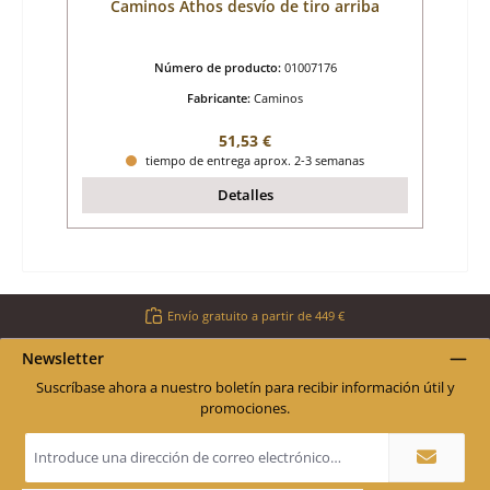
Caminos Athos desvío de tiro arriba
Número de producto:
01007176
Fabricante:
Caminos
Precio normal:
51,53 €
tiempo de entrega aprox. 2-3 semanas
Detalles
Envío gratuito a partir de 449 €
Newsletter
Suscríbase ahora a nuestro boletín para recibir información útil y
promociones.
Dirección
de
correo