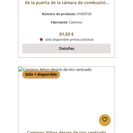
de la puerta de la cámara de combustión
juego
Número de producto:
01005720
Fabricante:
Caminos
Precio normal:
51,53 €
sólo disponible previa solicitud
Detalles
Sólo 1 disponible
Caminos Athos desvío de tiro centrado