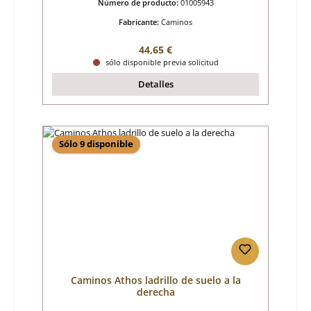
Número de producto:
01005943
Fabricante:
Caminos
Precio normal:
44,65 €
sólo disponible previa solicitud
Detalles
Sólo 9 disponible
Caminos Athos ladrillo de suelo a la
derecha