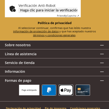
electrónico
*
Verificación Anti-Robot
Haga clic para iniciar la verificación
Friendly
Captcha ⇗
Política de privacidad
Al seleccionar continuar, confirmas que has leído nuestra
información de protección de datos
y que has aceptado nuestros
términos y condiciones generales
.
Sobre nosotros
Línea de asistencia
Servicio de tienda
Información
Formas de pago
Pago anticipado
PayPal
Apple Pay
Tarjeta de crédito
Declaración de privacidad
Pie de imprenta
Condiciones generales