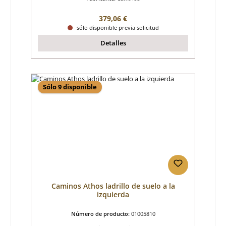
Precio normal:
379,06 €
sólo disponible previa solicitud
Detalles
Sólo 9 disponible
Caminos Athos ladrillo de suelo a la
izquierda
Número de producto:
01005810