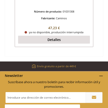
Número de producto:
01031308
Fabricante:
Caminos
Precio normal:
47,23 €
ya no disponible, producción interrumpida
Detalles
Envío gratuito a partir de 449 €
Newsletter
Suscríbase ahora a nuestro boletín para recibir información útil y
promociones.
Dirección
de
correo
electrónico