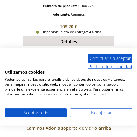
Número de producto:
01005689
Fabricante:
Caminos
Precio normal:
108,20 €
Disponible, plazo de entrega: 4-6 días
Detalles
Continuar sin aceptar
Política de privacidad
Agotado
Utilizamos cookies
Podemos utilizarlas para el análisis de los datos de nuestros visitantes,
para mejorar nuestro sitio web, mostrar contenido personalizado y
brindarle una excelente experiencia en el sitio web. Para obtener más
información sobre las cookies que utilizamos, abre los ajustes.
Aceptar todo
No, ajustar
Caminos Adonis soporte de vidrio arriba