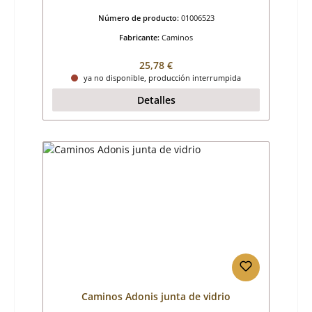
Número de producto:
01006523
Fabricante:
Caminos
Precio normal:
25,78 €
ya no disponible, producción interrumpida
Detalles
Caminos Adonis junta de vidrio