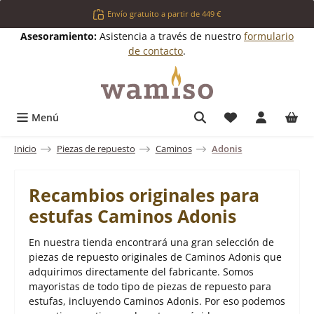
Saltar al contenido principal
Envío gratuito a partir de 449 €
Asesoramiento:
Asistencia a través de nuestro
formulario
de contacto
.
Tienes 0 artícul
Menú
Inicio
Piezas de repuesto
Caminos
Adonis
Recambios originales para
estufas Caminos Adonis
En nuestra tienda encontrará una gran selección de
piezas de repuesto originales de Caminos Adonis que
adquirimos directamente del fabricante. Somos
mayoristas de todo tipo de piezas de repuesto para
estufas, incluyendo Caminos Adonis. Por eso podemos