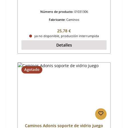
Número de producto:
01031306
Fabricante:
Caminos
Precio normal:
25,78 €
ya no disponible, producción interrumpida
Detalles
Agotado
Caminos Adonis soporte de vidrio juego