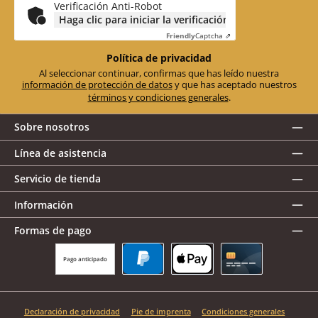
*
Verificación Anti-Robot
Haga clic para iniciar la verificación
Friendly
Captcha ⇗
Política de privacidad
Al seleccionar continuar, confirmas que has leído nuestra
información de protección de datos
y que has aceptado nuestros
términos y condiciones generales
.
Sobre nosotros
Línea de asistencia
Servicio de tienda
Información
Formas de pago
Pago anticipado
PayPal
Apple Pay
Tarjeta de crédito
Declaración de privacidad
Pie de imprenta
Condiciones generales