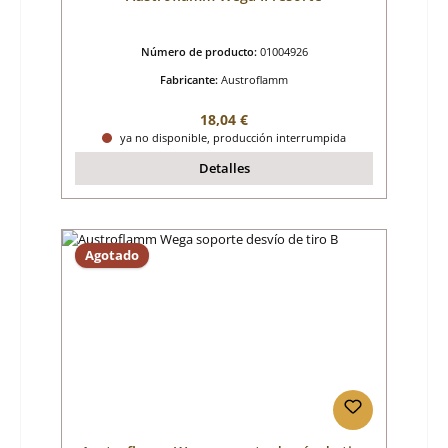
Número de producto:
01004926
Fabricante:
Austroflamm
Precio normal:
18,04 €
ya no disponible, producción interrumpida
Detalles
Agotado