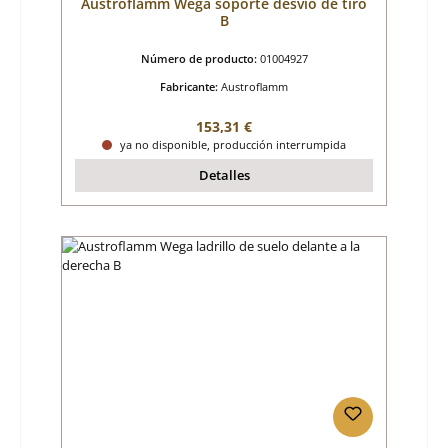
Austroflamm Wega soporte desvío de tiro
B
Número de producto:
01004927
Fabricante:
Austroflamm
Precio normal:
153,31 €
ya no disponible, producción interrumpida
Detalles