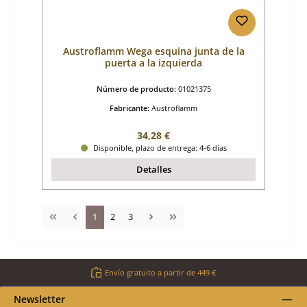
Austroflamm Wega esquina junta de la
puerta a la izquierda
Número de producto:
01021375
Fabricante:
Austroflamm
Precio normal:
34,28 €
Disponible, plazo de entrega: 4-6 días
Detalles
Página
Página
Página
1
2
3
Envío gratuito a partir de 449 €
Newsletter