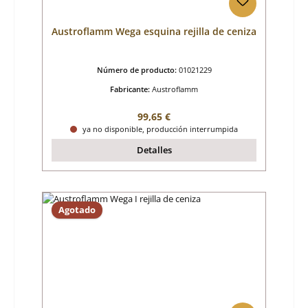
Austroflamm Wega esquina rejilla de ceniza
Número de producto:
01021229
Fabricante:
Austroflamm
Precio normal:
99,65 €
ya no disponible, producción interrumpida
Detalles
Agotado