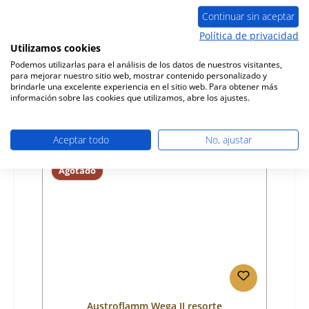
izquierda detrtás A
Continuar sin aceptar
Número de producto:
01003549
Política de privacidad
Utilizamos cookies
Fabricante:
Austroflamm
Podemos utilizarlas para el análisis de los datos de nuestros visitantes,
para mejorar nuestro sitio web, mostrar contenido personalizado y
Precio normal:
81,26 €
brindarle una excelente experiencia en el sitio web. Para obtener más
tiempo de entrega aprox. 9-10 semanas
información sobre las cookies que utilizamos, abre los ajustes.
Detalles
Aceptar todo
No, ajustar
Agotado
Austroflamm Wega II resorte