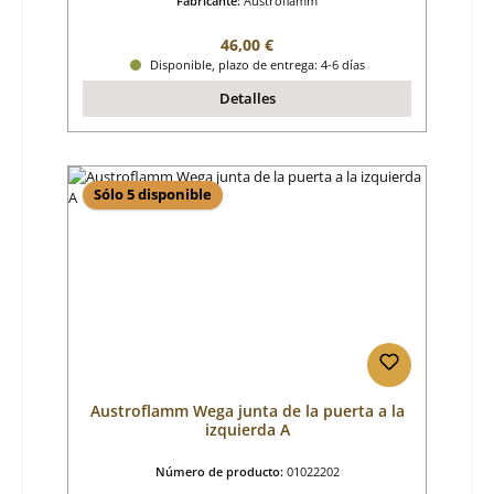
Fabricante:
Austroflamm
Precio normal:
46,00 €
Disponible, plazo de entrega: 4-6 días
Detalles
Sólo 5 disponible
Austroflamm Wega junta de la puerta a la
izquierda A
Número de producto:
01022202