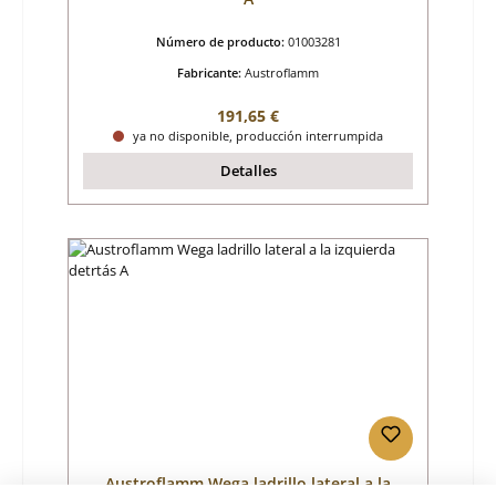
Número de producto:
01003281
Fabricante:
Austroflamm
Precio normal:
191,65 €
ya no disponible, producción interrumpida
Detalles
Austroflamm Wega ladrillo lateral a la