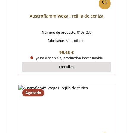
Austroflamm Wega I rejilla de ceniza
Número de producto:
01021230
Fabricante:
Austroflamm
Precio normal:
99,65 €
ya no disponible, producción interrumpida
Detalles
Agotado