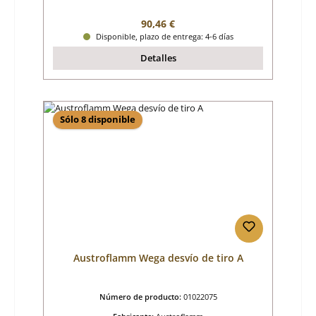
Precio normal:
90,46 €
Disponible, plazo de entrega: 4-6 días
Detalles
Sólo 8 disponible
Austroflamm Wega desvío de tiro A
Número de producto:
01022075