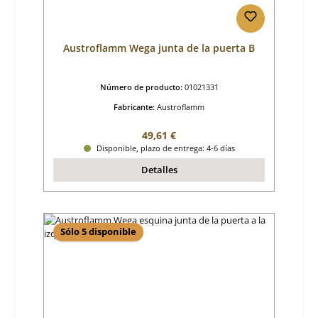
Austroflamm Wega junta de la puerta B
Número de producto:
01021331
Fabricante:
Austroflamm
Precio normal:
49,61 €
Disponible, plazo de entrega: 4-6 días
Detalles
Sólo 5 disponible