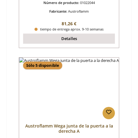
Número de producto:
01022044
Fabricante:
Austroflamm
Precio normal:
81,26 €
tiempo de entrega aprox. 9-10 semanas
Detalles
Sólo 5 disponible
Austroflamm Wega junta de la puerta a la
derecha A