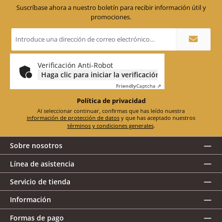
Suscríbase ahora a nuestro boletín para recibir información útil y
promociones.
Dirección
de
correo
electrónico
*
Verificación Anti-Robot
Haga clic para iniciar la verificación
Friendly
Captcha ⇗
Política de privacidad
Al seleccionar continuar, confirmas que has leído nuestra
información de protección de datos
y que has aceptado nuestros
términos y condiciones generales
.
Sobre nosotros
Línea de asistencia
Servicio de tienda
Información
Formas de pago