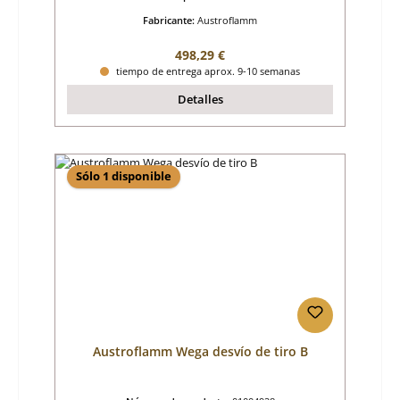
Fabricante:
Austroflamm
Precio normal:
498,29 €
tiempo de entrega aprox. 9-10 semanas
Detalles
Sólo 1 disponible
Austroflamm Wega desvío de tiro B