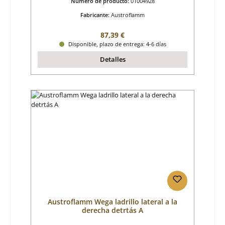
Número de producto:
01004928
Fabricante:
Austroflamm
Precio normal:
87,39 €
Disponible, plazo de entrega: 4-6 días
Detalles
Austroflamm Wega ladrillo lateral a la
derecha detrtás A