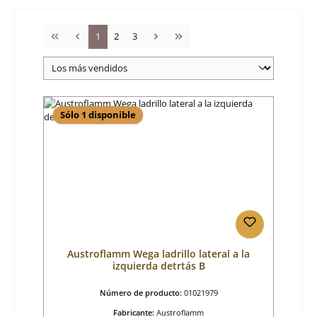
Página
Página
Página
1
2
3
Sólo 1 disponible
Austroflamm Wega ladrillo lateral a la
izquierda detrtás B
Número de producto:
01021979
Fabricante:
Austroflamm