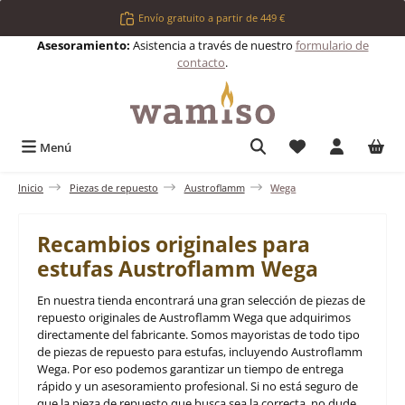
Saltar al contenido principal
Envío gratuito a partir de 449 €
Asesoramiento:
Asistencia a través de nuestro
formulario de
contacto
.
Tienes 0 artículos 
Menú
Inicio
Piezas de repuesto
Austroflamm
Wega
Recambios originales para
estufas Austroflamm Wega
En nuestra tienda encontrará una gran selección de piezas de
repuesto originales de Austroflamm Wega que adquirimos
directamente del fabricante. Somos mayoristas de todo tipo
de piezas de repuesto para estufas, incluyendo Austroflamm
Wega. Por eso podemos garantizar un tiempo de entrega
rápido y un asesoramiento profesional. Si no está seguro de
que la pieza de repuesto que busca sea la correcta, no dude