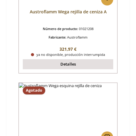
Austroflamm Wega rejilla de ceniza A
Número de producto:
01021208
Fabricante:
Austroflamm
Precio normal:
321,97 €
ya no disponible, producción interrumpida
Detalles
Agotado