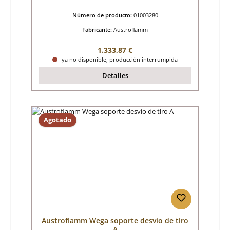
Número de producto:
01003280
Fabricante:
Austroflamm
Precio normal:
1.333,87 €
ya no disponible, producción interrumpida
Detalles
Agotado
Austroflamm Wega soporte desvío de tiro
A