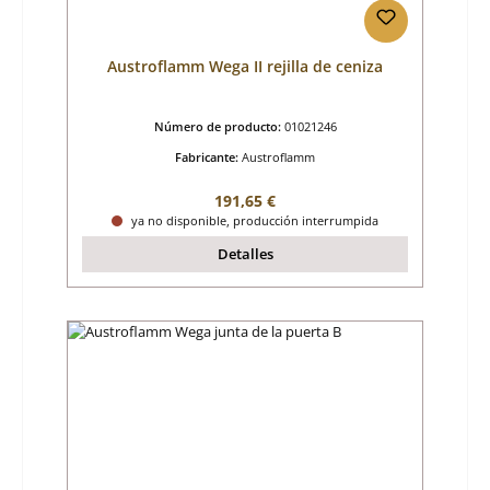
Austroflamm Wega II rejilla de ceniza
Número de producto:
01021246
Fabricante:
Austroflamm
Precio normal:
191,65 €
ya no disponible, producción interrumpida
Detalles