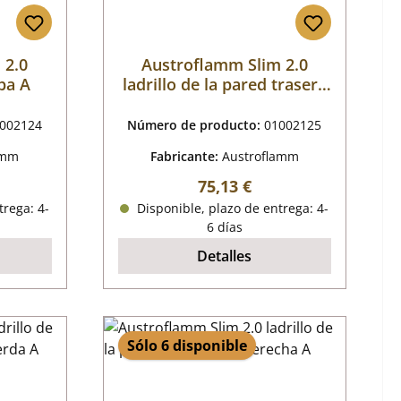
 2.0
Austroflamm Slim 2.0
iba A
ladrillo de la pared trasera
centrado a la izquierda A
002124
Número de producto:
01002125
amm
Fabricante:
Austroflamm
mal:
Precio normal:
75,13 €
trega: 4-
Disponible, plazo de entrega: 4-
6 días
Detalles
Sólo 6 disponible