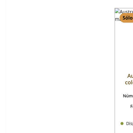
Sólo
Au
col
Núme
F
Disp