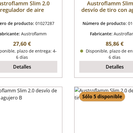
stroflamm Slim 2.0
Austroflamm Slim
regulador de aire
desvío de tiro con a
A
ro de producto:
01027287
Número de producto:
01
abricante:
Austroflamm
Fabricante:
Austrofl
Precio normal:
Precio nor
27,60 €
85,86 €
onible, plazo de entrega: 4-
Disponible, plazo de en
6 días
6 días
Detalles
Detalles
Sólo 5 disponible