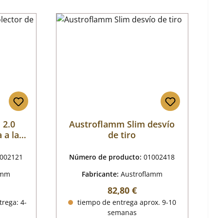
 2.0
Austroflamm Slim desvío
 a la
de tiro
002121
Número de producto:
01002418
amm
Fabricante:
Austroflamm
mal:
Precio normal:
82,80 €
trega: 4-
tiempo de entrega aprox. 9-10
semanas