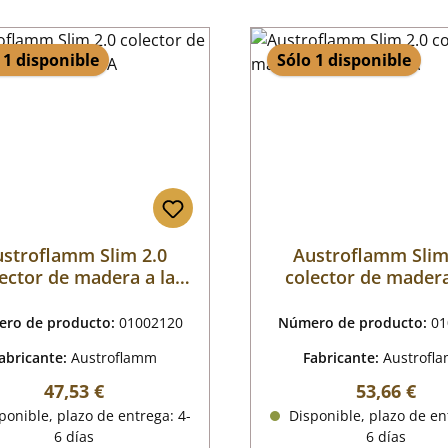
 1 disponible
Sólo 1 disponible
stroflamm Slim 2.0
Austroflamm Slim
ector de madera a la
colector de madera
izquierda A
derecha A
ro de producto:
01002120
Número de producto:
01
abricante:
Austroflamm
Fabricante:
Austrofl
Precio normal:
Precio nor
47,53 €
53,66 €
onible, plazo de entrega: 4-
Disponible, plazo de en
6 días
6 días