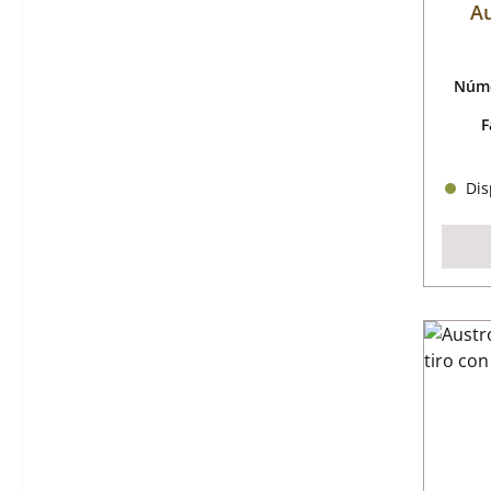
Au
Núme
F
Disp