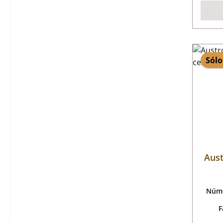
Sólo
Aust
Núme
F