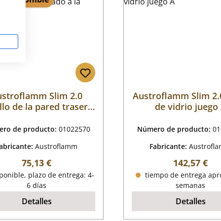
s
stroflamm Slim 2.0
Austroflamm Slim 2.
illo de la pared trasera
de vidrio juego
trado a la derecha A
ro de producto:
01022570
Número de producto:
01
abricante:
Austroflamm
Fabricante:
Austrofl
Precio normal:
Precio norm
75,13 €
142,57 €
onible, plazo de entrega: 4-
tiempo de entrega apro
6 días
semanas
Detalles
Detalles