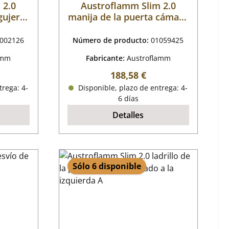
 2.0
Austroflamm Slim 2.0
gujero
manija de la puerta cámara
de combustión
002126
Número de producto:
01059425
amm
Fabricante:
Austroflamm
mal:
Precio normal:
188,58 €
trega: 4-
Disponible, plazo de entrega: 4-
6 días
Detalles
Sólo 6 disponible