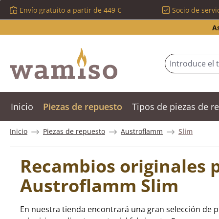
Envío gratuito a partir de 449 €
Socio de servi
tar al contenido principal
Saltar a la búsqueda
Saltar a la navegación principal
A
Inicio
Piezas de repuesto
Tipos de piezas de 
Inicio
Piezas de repuesto
Austroflamm
Slim
Recambios originales 
Austroflamm Slim
En nuestra tienda encontrará una gran selección de p