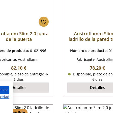
roflamm Slim 2.0 junta
Austroflamm Slim
de la puerta
ladrillo de la pared 
a la izquierda 
ro de producto:
01021996
Número de producto:
01
abricante:
Austroflamm
Fabricante:
Austrofl
Precio normal:
Precio nor
82,10 €
78,20 €
onible, plazo de entrega: 4-
Disponible, plazo de en
6 días
6 días
Detalles
Detalles
eptar
acidad
 6 disponible