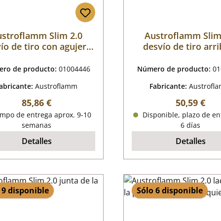
stroflamm Slim 2.0
Austroflamm Slim
ío de tiro con agujero
desvío de tiro arr
B
ro de producto:
01004446
Número de producto:
01
abricante:
Austroflamm
Fabricante:
Austrofl
Precio normal:
Precio nor
85,86 €
50,59 €
mpo de entrega aprox. 9-10
Disponible, plazo de en
semanas
6 días
Detalles
Detalles
 9 disponible
Sólo 6 disponible