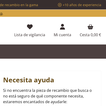
 de recambio en la gama
+10 años de experiencia
to
.
Tienes 0 artículos en tu lista de d
Lista de vigilancia
Mi cuenta
Cesta
0,00 €
Necesita ayuda
Si no encuentra la pieza de recambio que busca o
no está seguro de qué componente necesita,
estaremos encantados de ayudarle: