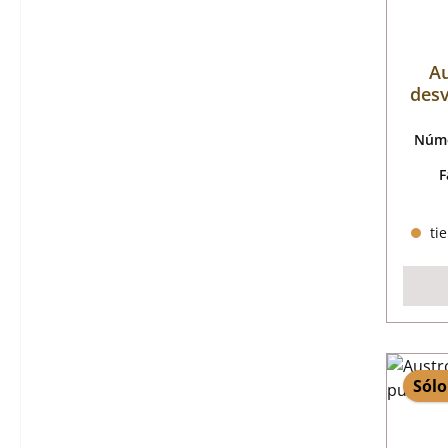
Au
desv
Núme
F
tie
Sólo