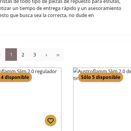
stas de todo tipo de piezas de repuesto para estufas,
tizar un tiempo de entrega rápido y un asesoramiento
uesto que busca sea la correcta, no dude en
Página
Página
Página
1
2
3
 4 disponible
Sólo 5 disponible