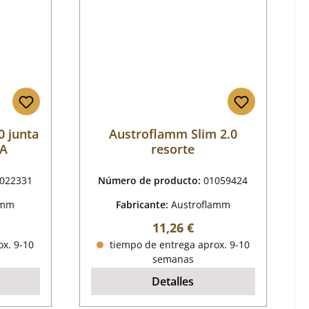
0 junta
Austroflamm Slim 2.0
 A
resorte
022331
Número de producto:
01059424
amm
Fabricante:
Austroflamm
al:
Precio normal:
11,26 €
x. 9-10
tiempo de entrega aprox. 9-10
semanas
Detalles