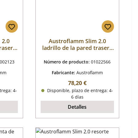
 2.0
Austroflamm Slim 2.0
trasera
ladrillo de la pared trasera
A
a la derecha A
002123
Número de producto:
01022566
amm
Fabricante:
Austroflamm
mal:
Precio normal:
78,20 €
trega: 4-
Disponible, plazo de entrega: 4-
6 días
Detalles