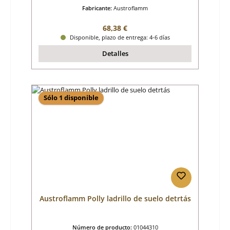
Fabricante:
Austroflamm
Precio normal:
68,38 €
Disponible, plazo de entrega: 4-6 días
Detalles
Sólo 1 disponible
Austroflamm Polly ladrillo de suelo detrtás
Número de producto:
01044310