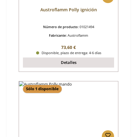
Austroflamm Polly ignición
Número de producto:
01021494
Fabricante:
Austroflamm
Precio normal:
73,60 €
Disponible, plazo de entrega: 4-6 días
Detalles
Sólo 1 disponible