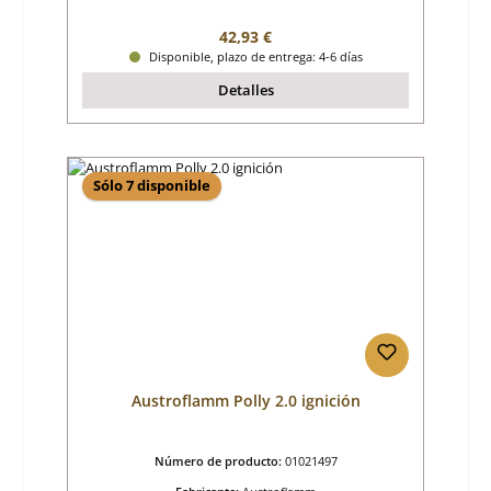
Precio normal:
42,93 €
Disponible, plazo de entrega: 4-6 días
Detalles
Sólo 7 disponible
Austroflamm Polly 2.0 ignición
Número de producto:
01021497