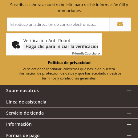
Suscríbase ahora a nuestro boletín para recibir información útil y
promociones.
Dirección
de
correo
electrónico
*
Verificación Anti-Robot
Haga clic para iniciar la verificación
Friendly
Captcha ⇗
Política de privacidad
Al seleccionar continuar, confirmas que has leído nuestra
información de protección de datos
y que has aceptado nuestros
términos y condiciones generales
.
Sobre nosotros
Línea de asistencia
Servicio de tienda
Información
Formas de pago