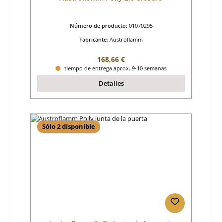
Número de producto:
01070295
Fabricante:
Austroflamm
Precio normal:
168,66 €
tiempo de entrega aprox. 9-10 semanas
Detalles
Sólo 2 disponible