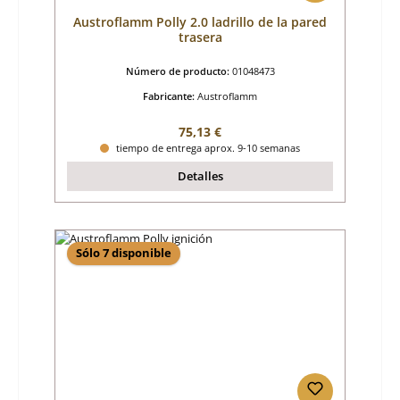
Austroflamm Polly 2.0 ladrillo de la pared
trasera
Número de producto:
01048473
Fabricante:
Austroflamm
Precio normal:
75,13 €
tiempo de entrega aprox. 9-10 semanas
Detalles
Sólo 7 disponible