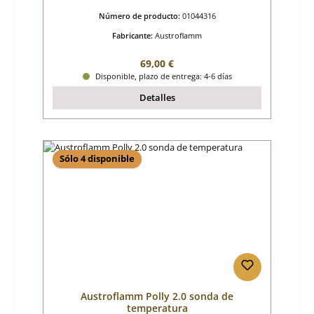
Número de producto:
01044316
Fabricante:
Austroflamm
Precio normal:
69,00 €
Disponible, plazo de entrega: 4-6 días
Detalles
Sólo 4 disponible
Austroflamm Polly 2.0 sonda de
temperatura