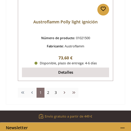
Austroflamm Polly light ignición
Número de producto:
01021500
Fabricante:
Austroflamm
Precio normal:
73,60 €
Disponible, plazo de entrega: 4-6 días
Detalles
Página
Página
Página
1
2
3
Envío gratuito a partir de 449 €
Newsletter