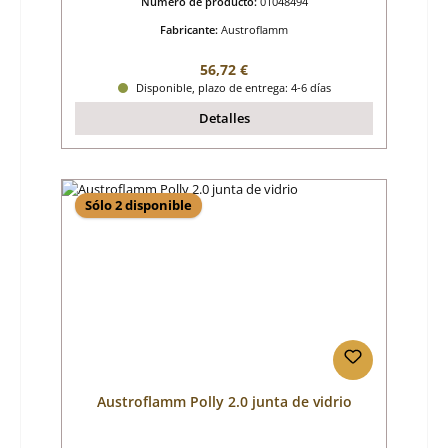
Número de producto:
01048494
Fabricante:
Austroflamm
Precio normal:
56,72 €
Disponible, plazo de entrega: 4-6 días
Detalles
Sólo 2 disponible
Austroflamm Polly 2.0 junta de vidrio