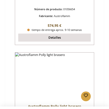
Número de producto:
01056654
Fabricante:
Austroflamm
Precio normal:
574,95 €
tiempo de entrega aprox. 9-10 semanas
Detalles
Austroflamm Polly light brasero