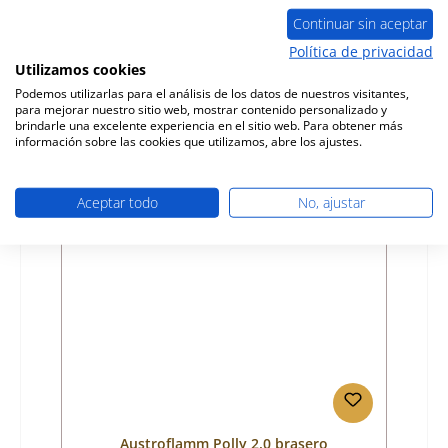
Continuar sin aceptar
Número de producto:
01058779
Política de privacidad
Utilizamos cookies
Fabricante:
Austroflamm
Podemos utilizarlas para el análisis de los datos de nuestros visitantes,
para mejorar nuestro sitio web, mostrar contenido personalizado y
Precio normal:
219,25 €
brindarle una excelente experiencia en el sitio web. Para obtener más
tiempo de entrega aprox. 9-10 semanas
información sobre las cookies que utilizamos, abre los ajustes.
Detalles
Aceptar todo
No, ajustar
Austroflamm Polly 2.0 brasero