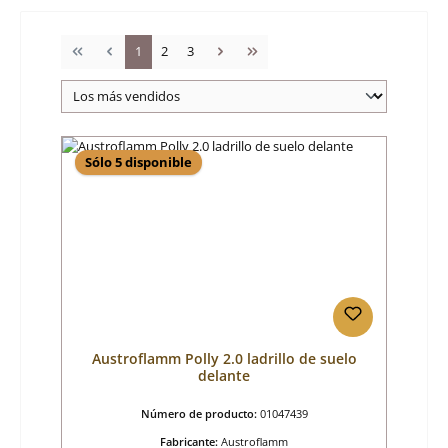
Página
Página
Página
1
2
3
Sólo 5 disponible
Austroflamm Polly 2.0 ladrillo de suelo
delante
Número de producto:
01047439
Fabricante:
Austroflamm