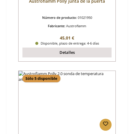
Austroflamm Polly junta de la puerta
Número de producto:
01021950
Fabricante:
Austroflamm
Precio normal:
45,01 €
Disponible, plazo de entrega: 4-6 días
Detalles
Sólo 5 disponible