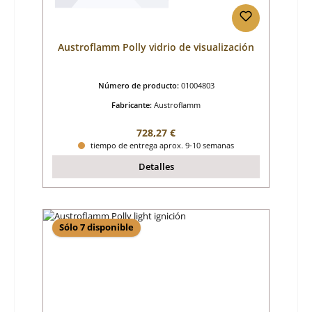
Austroflamm Polly vidrio de visualización
Número de producto:
01004803
Fabricante:
Austroflamm
Precio normal:
728,27 €
tiempo de entrega aprox. 9-10 semanas
Detalles
Sólo 7 disponible