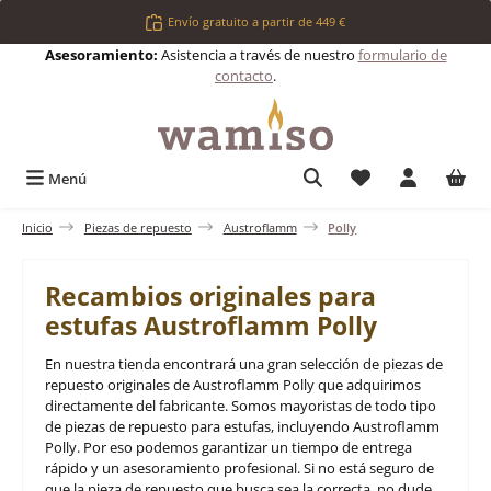
Saltar al contenido principal
Envío gratuito a partir de 449 €
Asesoramiento:
Asistencia a través de nuestro
formulario de
contacto
.
Tienes 0 artículos 
Menú
Inicio
Piezas de repuesto
Austroflamm
Polly
Recambios originales para
estufas Austroflamm Polly
En nuestra tienda encontrará una gran selección de piezas de
repuesto originales de Austroflamm Polly que adquirimos
directamente del fabricante. Somos mayoristas de todo tipo
de piezas de repuesto para estufas, incluyendo Austroflamm
Polly. Por eso podemos garantizar un tiempo de entrega
rápido y un asesoramiento profesional. Si no está seguro de
que la pieza de repuesto que busca sea la correcta, no dude