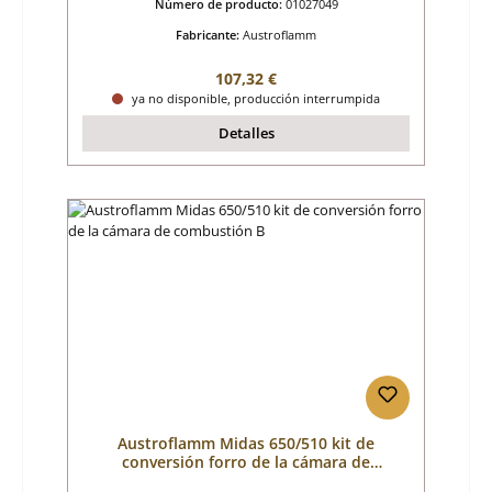
Número de producto:
01027049
Fabricante:
Austroflamm
Precio normal:
107,32 €
ya no disponible, producción interrumpida
Detalles
Austroflamm Midas 650/510 kit de
conversión forro de la cámara de
combustión B