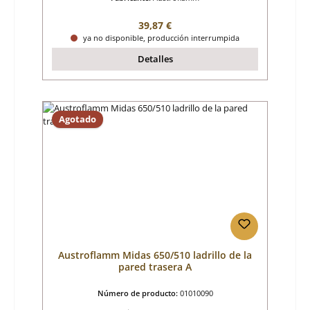
Precio normal:
39,87 €
ya no disponible, producción interrumpida
Detalles
Agotado
Austroflamm Midas 650/510 ladrillo de la
pared trasera A
Número de producto:
01010090