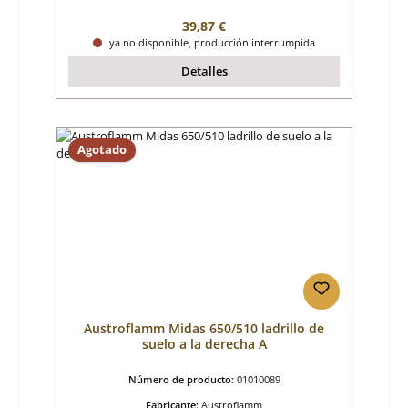
Precio normal:
39,87 €
ya no disponible, producción interrumpida
Detalles
Agotado
Austroflamm Midas 650/510 ladrillo de
suelo a la derecha A
Número de producto:
01010089
Fabricante:
Austroflamm