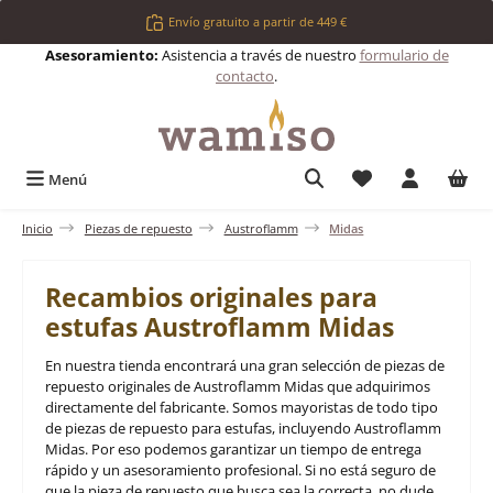
Saltar al contenido principal
Envío gratuito a partir de 449 €
Asesoramiento:
Asistencia a través de nuestro
formulario de
contacto
.
Tienes 0 artículos 
Menú
Inicio
Piezas de repuesto
Austroflamm
Midas
Recambios originales para
estufas Austroflamm Midas
En nuestra tienda encontrará una gran selección de piezas de
repuesto originales de Austroflamm Midas que adquirimos
directamente del fabricante. Somos mayoristas de todo tipo
de piezas de repuesto para estufas, incluyendo Austroflamm
Midas. Por eso podemos garantizar un tiempo de entrega
rápido y un asesoramiento profesional. Si no está seguro de
que la pieza de repuesto que busca sea la correcta, no dude