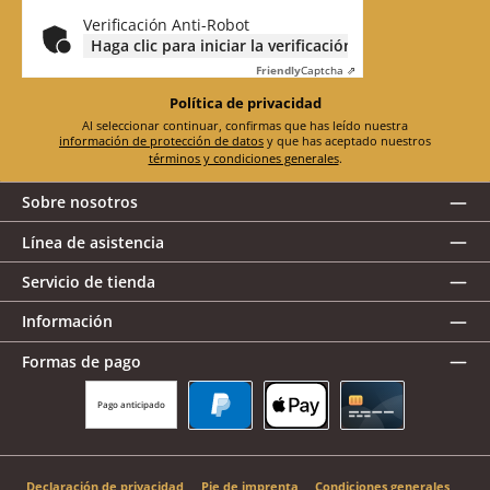
electrónico
*
Verificación Anti-Robot
Haga clic para iniciar la verificación
Friendly
Captcha ⇗
Política de privacidad
Al seleccionar continuar, confirmas que has leído nuestra
información de protección de datos
y que has aceptado nuestros
términos y condiciones generales
.
Sobre nosotros
Línea de asistencia
Servicio de tienda
Información
Formas de pago
Pago anticipado
PayPal
Apple Pay
Tarjeta de crédito
Declaración de privacidad
Pie de imprenta
Condiciones generales