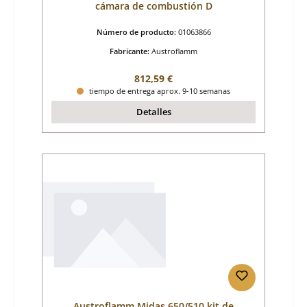
cámara de combustión D
Número de producto:
01063866
Fabricante:
Austroflamm
Precio normal:
812,59 €
tiempo de entrega aprox. 9-10 semanas
Detalles
Austroflamm Midas 650/510 kit de