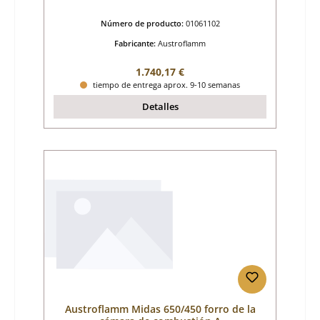
combustión C
Número de producto:
01061102
Fabricante:
Austroflamm
Precio normal:
1.740,17 €
tiempo de entrega aprox. 9-10 semanas
Detalles
Austroflamm Midas 650/450 forro de la