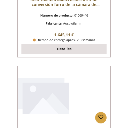
conversión forro de la cámara de
combustión A
Número de producto:
01069446
Fabricante:
Austroflamm
Precio normal:
1.645,11 €
tiempo de entrega aprox. 2-3 semanas
Detalles