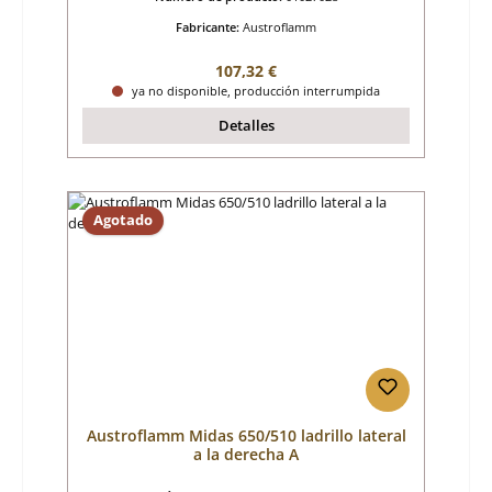
Fabricante:
Austroflamm
Precio normal:
107,32 €
ya no disponible, producción interrumpida
Detalles
Agotado
Austroflamm Midas 650/510 ladrillo lateral
a la derecha A