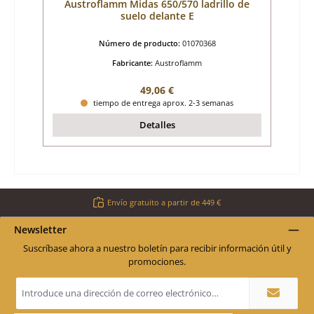
Austroflamm Midas 650/570 ladrillo de
suelo delante E
Número de producto:
01070368
Fabricante:
Austroflamm
Precio normal:
49,06 €
tiempo de entrega aprox. 2-3 semanas
Detalles
Envío gratuito a partir de 449 €
Newsletter
Suscríbase ahora a nuestro boletín para recibir información útil y
promociones.
Dirección
de
correo