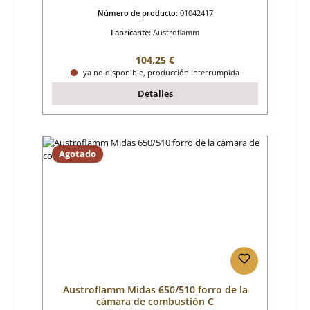
Número de producto:
01042417
Fabricante:
Austroflamm
Precio normal:
104,25 €
ya no disponible, producción interrumpida
Detalles
Agotado
Austroflamm Midas 650/510 forro de la
cámara de combustión C