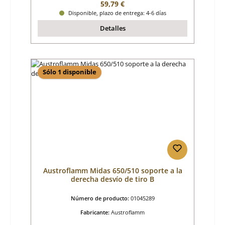
Precio normal:
59,79 €
Disponible, plazo de entrega: 4-6 días
Detalles
Sólo 1 disponible
Austroflamm Midas 650/510 soporte a la
derecha desvío de tiro B
Número de producto:
01045289
Fabricante:
Austroflamm