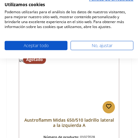
Utilizamos cookies
Fabricante:
Austroflamm
Podemos utilizarlas para el análisis de los datos de nuestros visitantes,
para mejorar nuestro sitio web, mostrar contenido personalizado y
Precio normal:
482,49 €
brindarle una excelente experiencia en el sitio web. Para obtener más
ya no disponible, producción interrumpida
información sobre las cookies que utilizamos, abre los ajustes.
Detalles
Aceptar todo
No, ajustar
Agotado
Austroflamm Midas 650/510 ladrillo lateral
a la izquierda A
Número de producto:
01027028