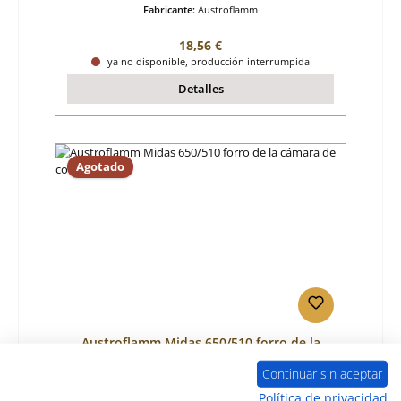
Fabricante:
Austroflamm
Precio normal:
18,56 €
ya no disponible, producción interrumpida
Detalles
Agotado
Austroflamm Midas 650/510 forro de la
cámara de combustión A
Continuar sin aceptar
Número de producto:
01022872
Política de privacidad