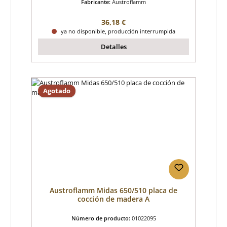
Fabricante:
Austroflamm
Precio normal:
36,18 €
ya no disponible, producción interrumpida
Detalles
Agotado
Austroflamm Midas 650/510 placa de
cocción de madera A
Número de producto:
01022095