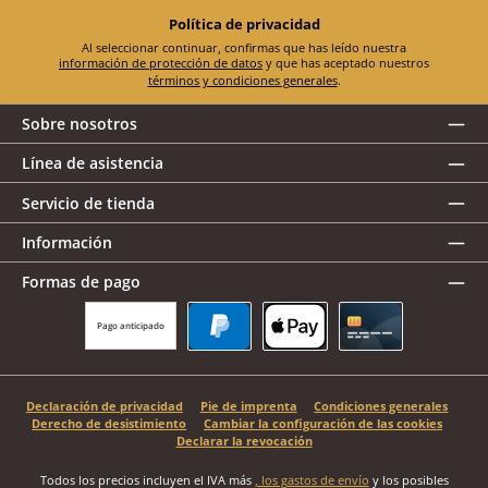
Política de privacidad
Al seleccionar continuar, confirmas que has leído nuestra
información de protección de datos
y que has aceptado nuestros
términos y condiciones generales
.
Sobre nosotros
Línea de asistencia
Servicio de tienda
Información
Formas de pago
Pago anticipado
PayPal
Apple Pay
Tarjeta de crédito
Declaración de privacidad
Pie de imprenta
Condiciones generales
Derecho de desistimiento
Cambiar la configuración de las cookies
Declarar la revocación
Todos los precios incluyen el IVA más
, los gastos de envío
y los posibles