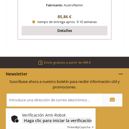
Fabricante:
Austroflamm
Precio normal:
85,86 €
tiempo de entrega aprox. 9-10 semanas
Detalles
Envío gratuito a partir de 449 €
Newsletter
Suscríbase ahora a nuestro boletín para recibir información útil y
promociones.
Dirección
de
correo
electrónico
*
Verificación Anti-Robot
Haga clic para iniciar la verificación
Friendly
Captcha ⇗