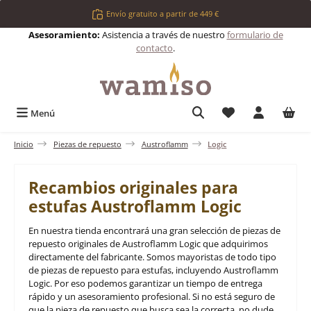
Saltar al contenido principal
Envío gratuito a partir de 449 €
Asesoramiento:
Asistencia a través de nuestro
formulario de
contacto
.
Tienes 0 artículos 
Menú
Inicio
Piezas de repuesto
Austroflamm
Logic
Recambios originales para
estufas Austroflamm Logic
En nuestra tienda encontrará una gran selección de piezas de
repuesto originales de Austroflamm Logic que adquirimos
directamente del fabricante. Somos mayoristas de todo tipo
de piezas de repuesto para estufas, incluyendo Austroflamm
Logic. Por eso podemos garantizar un tiempo de entrega
rápido y un asesoramiento profesional. Si no está seguro de
que la pieza de repuesto que busca sea la correcta, no dude