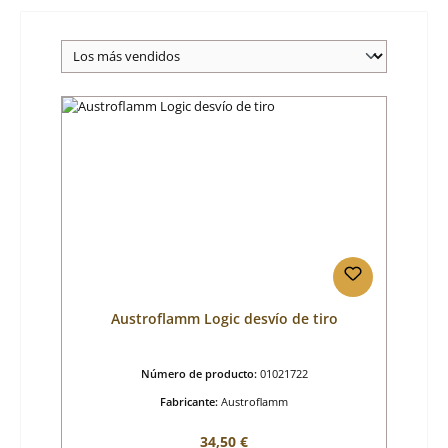
Austroflamm Logic desvío de tiro
Número de producto:
01021722
Fabricante:
Austroflamm
Precio normal:
34,50 €