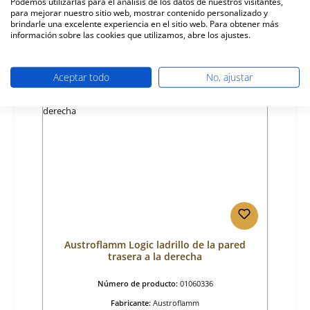
Podemos utilizarlas para el análisis de los datos de nuestros visitantes,
para mejorar nuestro sitio web, mostrar contenido personalizado y
Precio normal:
85,86 €
brindarle una excelente experiencia en el sitio web. Para obtener más
tiempo de entrega aprox. 9-10 semanas
información sobre las cookies que utilizamos, abre los ajustes.
Detalles
Aceptar todo
No, ajustar
Austroflamm Logic ladrillo de la pared
trasera a la derecha
Número de producto:
01060336
Fabricante:
Austroflamm