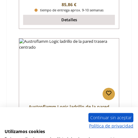
Precio normal:
85,86 €
tiempo de entrega aprox. 9-10 semanas
Detalles
Austroflamm Logic ladrillo de la pared
trasera centrado
Continuar sin aceptar
Número de producto:
01060335
Política de privacidad
Utilizamos cookies
Fabricante:
Austroflamm