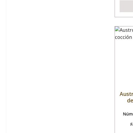
Aust
de
Núme
F