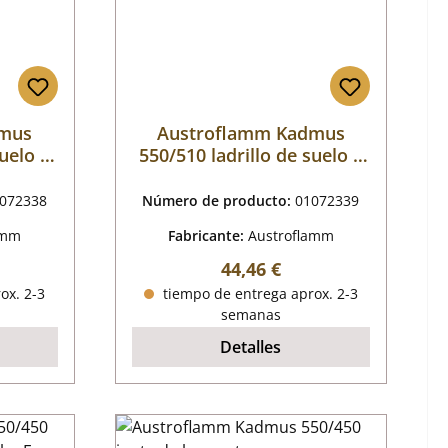
dmus
Austroflamm Kadmus
suelo a
550/510 ladrillo de suelo a
la derecha B
072338
Número de producto:
01072339
amm
Fabricante:
Austroflamm
mal:
Precio normal:
44,46 €
ox. 2-3
tiempo de entrega aprox. 2-3
semanas
Detalles