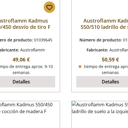
ustroflamm Kadmus
Austroflamm Ka
/450 desvío de tiro F
550/510 ladrillo de
delante B
ro de producto:
01039645
Número de producto:
01
abricante:
Austroflamm
Fabricante:
Austrofl
Precio normal:
Precio nor
49,06 €
50,59 €
mpo de entrega aprox. 9-10
tiempo de entrega apro
semanas
semanas
Detalles
Detalles