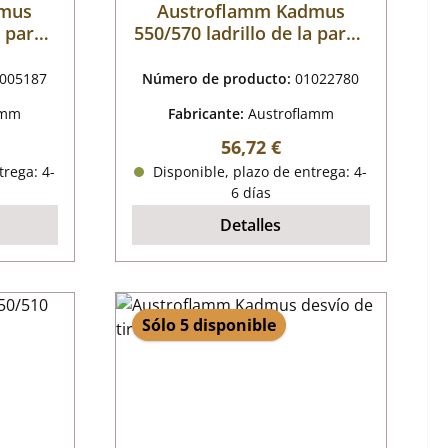
dmus
Austroflamm Kadmus
a pared
550/570 ladrillo de la pared
rda L
trasera a la derecha L
005187
Número de producto:
01022780
amm
Fabricante:
Austroflamm
mal:
Precio normal:
56,72 €
trega: 4-
Disponible, plazo de entrega: 4-
6 días
Detalles
Sólo 5 disponible