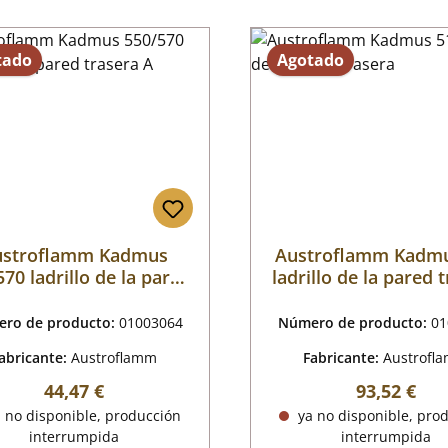
tado
Agotado
ustroflamm Kadmus
Austroflamm Kadmu
70 ladrillo de la pared
ladrillo de la pared 
trasera A
ro de producto:
01003064
Número de producto:
01
abricante:
Austroflamm
Fabricante:
Austrofl
Precio normal:
Precio nor
44,47 €
93,52 €
 no disponible, producción
ya no disponible, pro
interrumpida
interrumpida