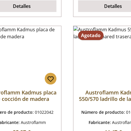
Detalles
Detalles
Agotado
roflamm Kadmus placa
Austroflamm Ka
 cocción de madera
550/570 ladrillo de l
trasera K
ro de producto:
01022042
Número de producto:
01
abricante:
Austroflamm
Fabricante:
Austrofl