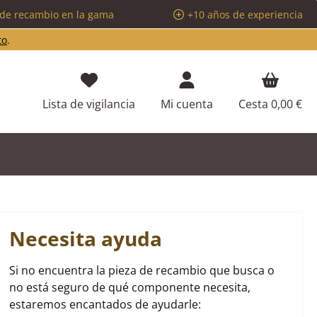
 de recambio en la gama
+10 años de experiencia
to
.
Tienes 0 artículos en tu lista de d
Lista de vigilancia
Mi cuenta
Cesta
0,00 €
Necesita ayuda
Si no encuentra la pieza de recambio que busca o
no está seguro de qué componente necesita,
estaremos encantados de ayudarle: