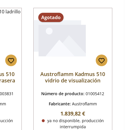
Agotado
s 510
Austroflamm Kadmus 510
trasera
vidrio de visualización
003831
Número de producto:
01005412
amm
Fabricante:
Austroflamm
mal:
Precio normal:
1.839,82 €
ducción
ya no disponible, producción
interrumpida