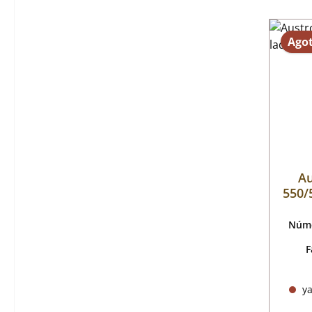
Ago
A
550/5
Núme
F
ya