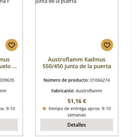
dmus
Austroflamm Kadmus
suelo a
550/450 junta de la puerta
039635
Número de producto:
01066274
amm
Fabricante:
Austroflamm
mal:
Precio normal:
51,16 €
x. 9-10
tiempo de entrega aprox. 9-10
semanas
Detalles