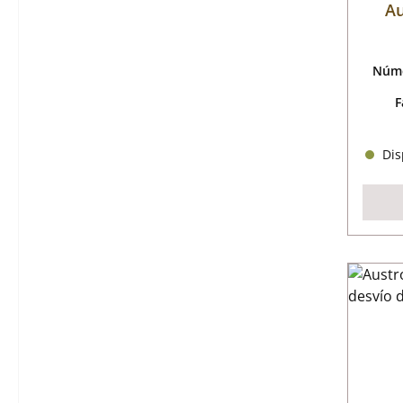
A
Núme
F
Disp