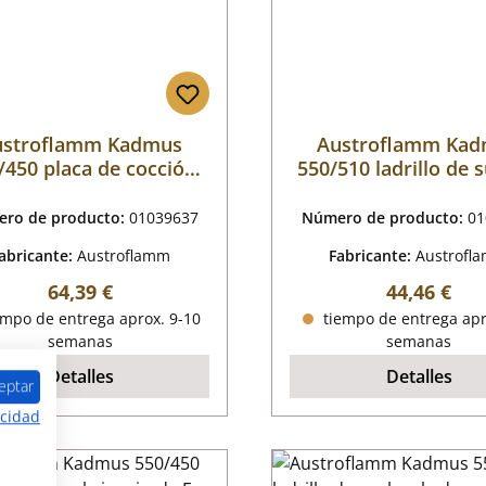
ustroflamm Kadmus
Austroflamm Ka
/450 placa de cocción
550/510 ladrillo de 
de madera F
la izquierda B
ro de producto:
01039637
Número de producto:
01
abricante:
Austroflamm
Fabricante:
Austrofl
Precio normal:
Precio nor
64,39 €
44,46 €
mpo de entrega aprox. 9-10
tiempo de entrega apr
semanas
semanas
Detalles
Detalles
eptar
acidad