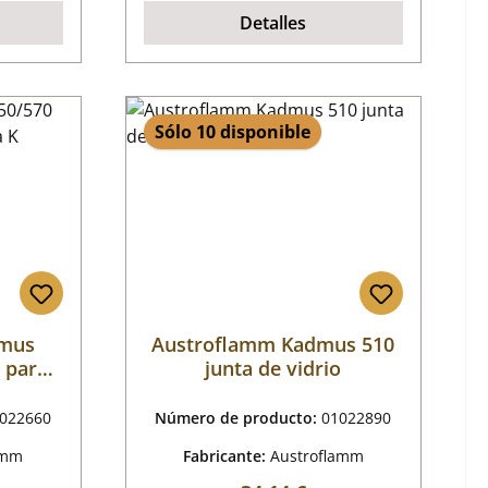
Detalles
Sólo 10 disponible
dmus
Austroflamm Kadmus 510
a pared
junta de vidrio
022660
Número de producto:
01022890
amm
Fabricante:
Austroflamm