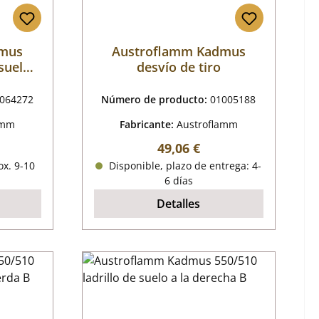
dmus
Austroflamm Kadmus
 suelo
desvío de tiro
064272
Número de producto:
01005188
amm
Fabricante:
Austroflamm
mal:
Precio normal:
49,06 €
x. 9-10
Disponible, plazo de entrega: 4-
6 días
Detalles