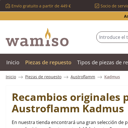
Envío gratuito a partir de 449 €
Socio de servi
tar al contenido principal
Saltar a la búsqueda
Saltar a la navegación principal
A
Inicio
Piezas de repuesto
Tipos de piezas de 
Inicio
Piezas de repuesto
Austroflamm
Kadmus
Recambios originales 
Austroflamm Kadmus
En nuestra tienda encontrará una gran selección de 