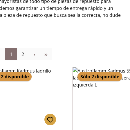
ayoristas de todo tipo de piezas de repuesto para
demos garantizar un tiempo de entrega rápido y un
la pieza de repuesto que busca sea la correcta, no dude
Página
Página
1
2
 2 disponible
Sólo 2 disponible