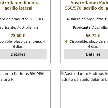
ustroflamm Kadmus
Austroflamm Ka
ladrillo lateral
550/570 ladrillo de l
trasera a la izquie
ro de producto:
01005186
Número de producto:
01
abricante:
Austroflamm
Fabricante:
Austrofl
Precio normal:
Precio nor
73,60 €
56,72 €
onible, plazo de entrega: 4-
Disponible, plazo de en
6 días
6 días
Detalles
Detalles