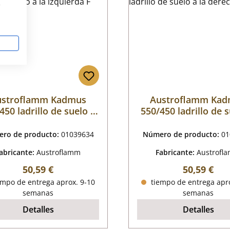
s
ustroflamm Kadmus
Austroflamm Ka
450 ladrillo de suelo a
550/450 ladrillo de 
la izquierda F
la derecha F
ro de producto:
01039634
Número de producto:
01
abricante:
Austroflamm
Fabricante:
Austrofl
Precio normal:
Precio nor
50,59 €
50,59 €
mpo de entrega aprox. 9-10
tiempo de entrega apro
semanas
semanas
Detalles
Detalles