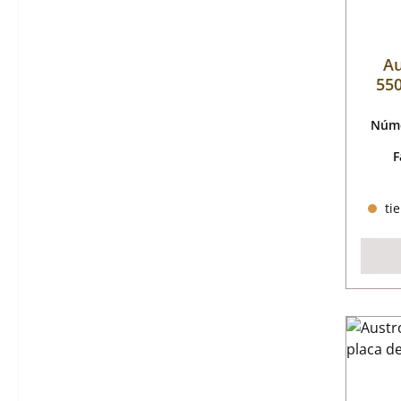
A
550
Núme
F
tie