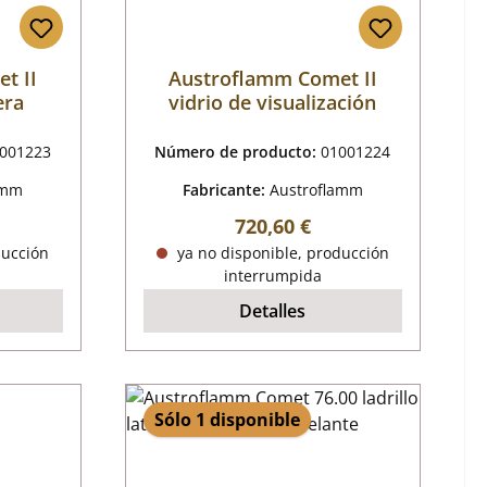
t II
Austroflamm Comet II
era
vidrio de visualización
001223
Número de producto:
01001224
amm
Fabricante:
Austroflamm
al:
Precio normal:
720,60 €
ducción
ya no disponible, producción
interrumpida
Detalles
Sólo 1 disponible