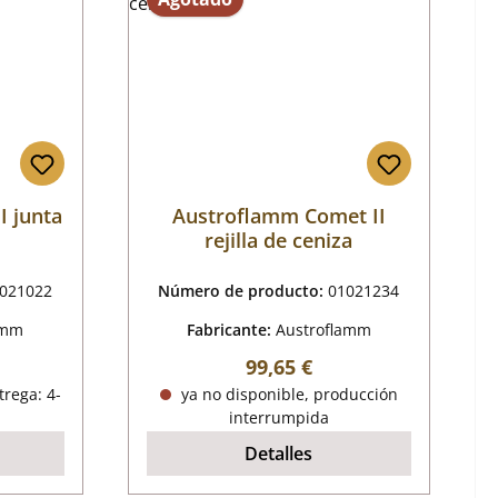
 junta
Austroflamm Comet II
rejilla de ceniza
021022
Número de producto:
01021234
amm
Fabricante:
Austroflamm
mal:
Precio normal:
99,65 €
trega: 4-
ya no disponible, producción
interrumpida
Detalles