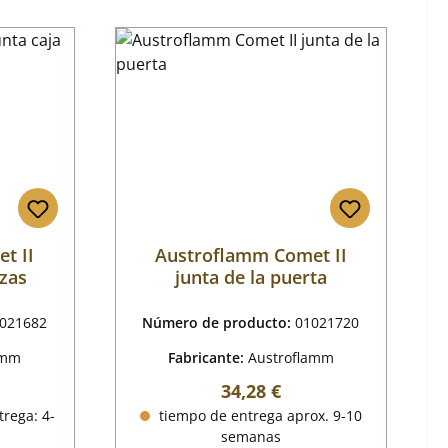
t II
Austroflamm Comet II
izas
junta de la puerta
021682
Número de producto:
01021720
amm
Fabricante:
Austroflamm
mal:
Precio normal:
34,28 €
trega: 4-
tiempo de entrega aprox. 9-10
semanas