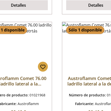
Detalles
Detalles
 1 disponible
Sólo 1 disponible
troflamm Comet 76.00
Austroflamm Comet
ladrillo lateral a la
ladrillo lateral a la 
izquierda detrtás
detrtás
ro de producto:
01021968
Número de producto:
01
abricante:
Austroflamm
Fabricante:
Austrofl