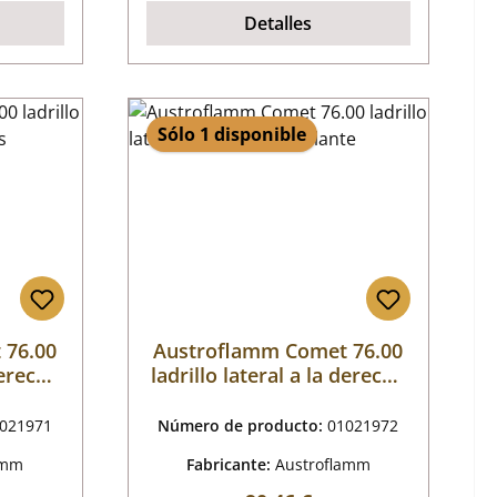
Detalles
Sólo 1 disponible
 76.00
Austroflamm Comet 76.00
derecha
ladrillo lateral a la derecha
delante
021971
Número de producto:
01021972
amm
Fabricante:
Austroflamm