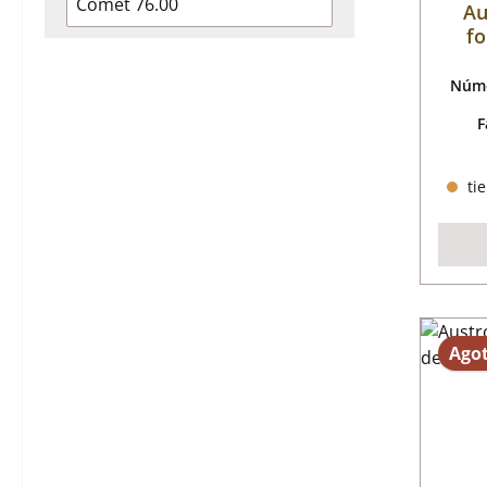
Comet 76.00
Au
fo
Núme
F
tie
Ago