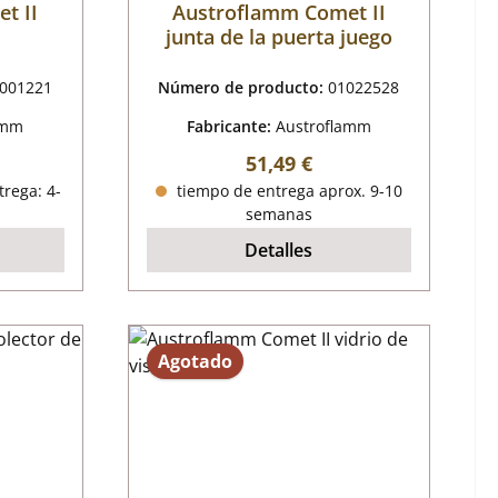
t II
Austroflamm Comet II
junta de la puerta juego
001221
Número de producto:
01022528
amm
Fabricante:
Austroflamm
mal:
Precio normal:
51,49 €
trega: 4-
tiempo de entrega aprox. 9-10
semanas
Detalles
Agotado