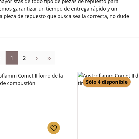
ayoristas de todo tipo de piezas de repuesto para
emos garantizar un tiempo de entrega rápido y un
la pieza de repuesto que busca sea la correcta, no dude
Página
Página
1
2
Sólo 4 disponible