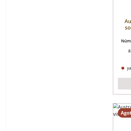
Au
so
Núme
F
ya
Ago