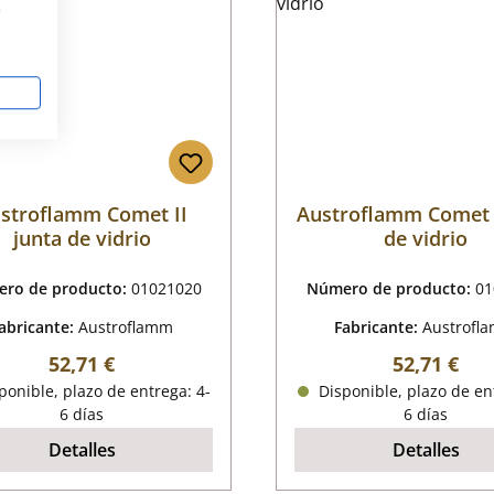
s
stroflamm Comet II
Austroflamm Comet I
junta de vidrio
de vidrio
ro de producto:
01021020
Número de producto:
01
abricante:
Austroflamm
Fabricante:
Austrofl
Precio normal:
Precio nor
52,71 €
52,71 €
onible, plazo de entrega: 4-
Disponible, plazo de en
6 días
6 días
Detalles
Detalles