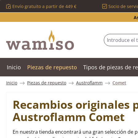
Envío gratuito a partir de 449 €
Socio de servi
tar al contenido principal
Saltar a la búsqueda
Saltar a la navegación principal
A
Inicio
Piezas de repuesto
Tipos de piezas de 
Inicio
Piezas de repuesto
Austroflamm
Comet
Recambios originales 
Austroflamm Comet
En nuestra tienda encontrará una gran selección de 