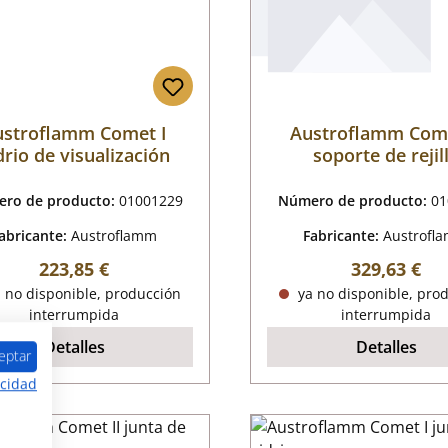
ustroflamm Comet I
Austroflamm Come
drio de visualización
soporte de rejil
ro de producto:
01001229
Número de producto:
01
abricante:
Austroflamm
Fabricante:
Austrofl
Precio normal:
Precio norm
223,85 €
329,63 €
 no disponible, producción
ya no disponible, pro
interrumpida
interrumpida
Detalles
Detalles
eptar
acidad