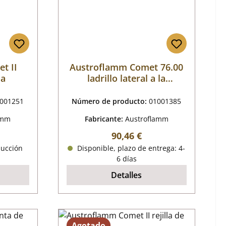
t II
Austroflamm Comet 76.00
la
ladrillo lateral a la
izquierda delante
001251
Número de producto:
01001385
amm
Fabricante:
Austroflamm
al:
Precio normal:
90,46 €
ducción
Disponible, plazo de entrega: 4-
6 días
Detalles
Agotado