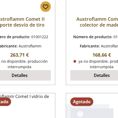
stroflamm Comet II
Austroflamm Come
porte desvío de tiro
colector de mad
ro de producto:
01001222
Número de producto:
01
abricante:
Austroflamm
Fabricante:
Austrofl
Precio normal:
Precio norm
263,71 €
168,66 €
 no disponible, producción
ya no disponible, pro
interrumpida
interrumpida
Detalles
Detalles
tado
Agotado