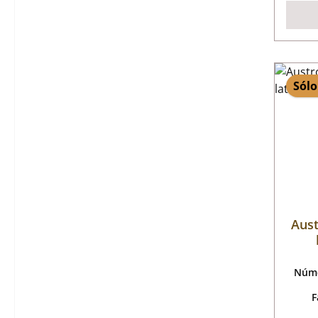
Sólo
Aus
Núme
F