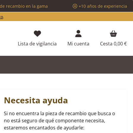
 de recambio en la gama
+10 años de experiencia
to
.
Tienes 0 artículos en tu lista de d
Lista de vigilancia
Mi cuenta
Cesta
0,00 €
Necesita ayuda
Si no encuentra la pieza de recambio que busca o
no está seguro de qué componente necesita,
estaremos encantados de ayudarle: