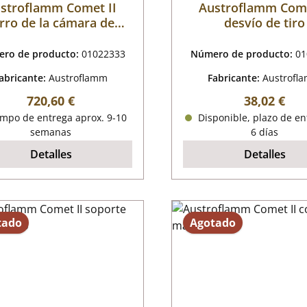
stroflamm Comet II
Austroflamm Come
rro de la cámara de
desvío de tiro
combustión
ro de producto:
01022333
Número de producto:
01
abricante:
Austroflamm
Fabricante:
Austrofl
Precio normal:
Precio nor
720,60 €
38,02 €
mpo de entrega aprox. 9-10
Disponible, plazo de en
semanas
6 días
Detalles
Detalles
tado
Agotado