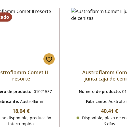
tado
stroflamm Comet II
Austroflamm Come
resorte
junta caja de cen
ro de producto:
01021557
Número de producto:
01
abricante:
Austroflamm
Fabricante:
Austrofl
Precio normal:
Precio nor
18,04 €
40,41 €
 no disponible, producción
Disponible, plazo de en
interrumpida
6 días