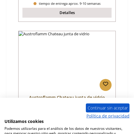
tiempo de entrega aprox. 9-10 semanas
Detalles
Austroflamm Chateau junta de vidrio
Continuar sin aceptar
Número de producto:
01020964
Política de privacidad
Utilizamos cookies
Fabricante:
Austroflamm
Podemos utilizarlas para el análisis de los datos de nuestros visitantes,
para mejorar nuestro sitio web, mostrar contenido personalizado y
Precio normal: