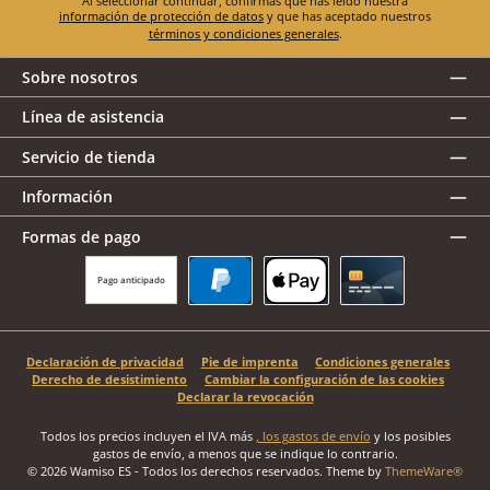
Al seleccionar continuar, confirmas que has leído nuestra
información de protección de datos
y que has aceptado nuestros
términos y condiciones generales
.
Sobre nosotros
Línea de asistencia
Servicio de tienda
Información
Formas de pago
Pago anticipado
PayPal
Apple Pay
Tarjeta de crédito
Declaración de privacidad
Pie de imprenta
Condiciones generales
Derecho de desistimiento
Cambiar la configuración de las cookies
Declarar la revocación
Todos los precios incluyen el IVA más
, los gastos de envío
y los posibles
gastos de envío, a menos que se indique lo contrario.
© 2026 Wamiso ES - Todos los derechos reservados. Theme by
ThemeWare®