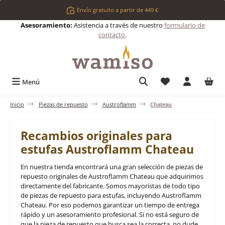
Saltar al contenido principal
Envío gratuito a partir de 449 €
Asesoramiento:
Asistencia a través de nuestro
formulario de
contacto
.
Tienes 0 artículos 
Menú
Inicio
Piezas de repuesto
Austroflamm
Chateau
Recambios originales para
estufas Austroflamm Chateau
En nuestra tienda encontrará una gran selección de piezas de
repuesto originales de Austroflamm Chateau que adquirimos
directamente del fabricante. Somos mayoristas de todo tipo
de piezas de repuesto para estufas, incluyendo Austroflamm
Chateau. Por eso podemos garantizar un tiempo de entrega
rápido y un asesoramiento profesional. Si no está seguro de
que la pieza de repuesto que busca sea la correcta, no dude