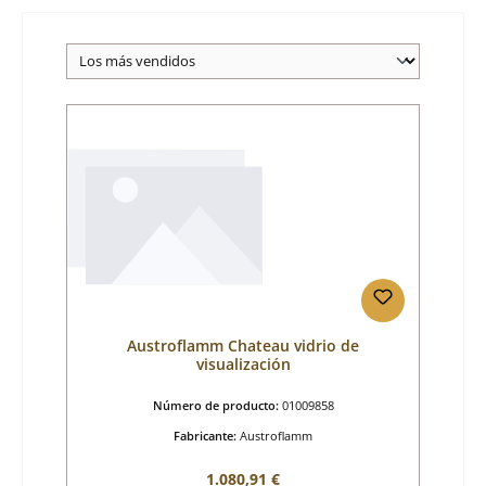
Austroflamm Chateau vidrio de
visualización
Número de producto:
01009858
Fabricante:
Austroflamm
Precio normal:
1.080,91 €