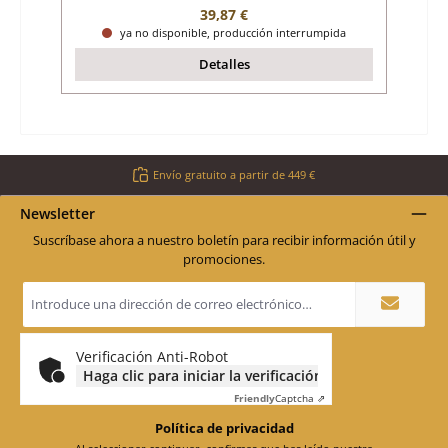
Precio normal:
39,87 €
ya no disponible, producción interrumpida
Detalles
Envío gratuito a partir de 449 €
Newsletter
Suscríbase ahora a nuestro boletín para recibir información útil y
promociones.
Dirección
de
correo
electrónico
*
Verificación Anti-Robot
Haga clic para iniciar la verificación
Friendly
Captcha ⇗
Política de privacidad