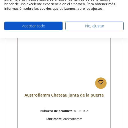
77,25 €
brindarle una excelente experiencia en el sitio web. Para obtener más
Disponible, plazo de entrega: 4-6 días
información sobre las cookies que utilizamos, abre los ajustes.
Detalles
Aceptar todo
No, ajustar
Austroflamm Chateau junta de la puerta
Número de producto:
01021002
Fabricante:
Austroflamm