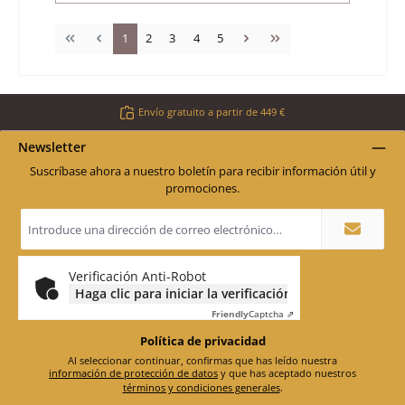
Página
Página
Página
Página
Página
1
2
3
4
5
Envío gratuito a partir de 449 €
Newsletter
Suscríbase ahora a nuestro boletín para recibir información útil y
promociones.
Dirección
de
correo
electrónico
*
Verificación Anti-Robot
Haga clic para iniciar la verificación
Friendly
Captcha ⇗
Política de privacidad
Al seleccionar continuar, confirmas que has leído nuestra
información de protección de datos
y que has aceptado nuestros
términos y condiciones generales
.