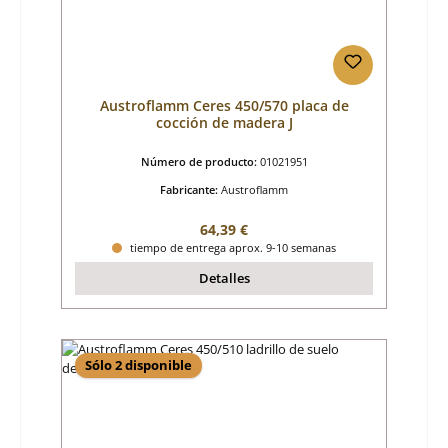
Austroflamm Ceres 450/570 placa de
cocción de madera J
Número de producto:
01021951
Fabricante:
Austroflamm
Precio normal:
64,39 €
tiempo de entrega aprox. 9-10 semanas
Detalles
Sólo 2 disponible