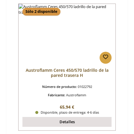
Sólo 2 disponible
Austroflamm Ceres 450/570 ladrillo de la
pared trasera H
Número de producto:
01022792
Fabricante:
Austroflamm
Precio normal:
65,94 €
Disponible, plazo de entrega: 4-6 días
Detalles