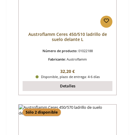
Austroflamm Ceres 450/510 ladrillo de
suelo delante L
Número de producto:
01022188
Fabricante:
Austroflamm
Precio normal:
32,20 €
Disponible, plazo de entrega: 4-6 días
Detalles
Sólo 2 disponible