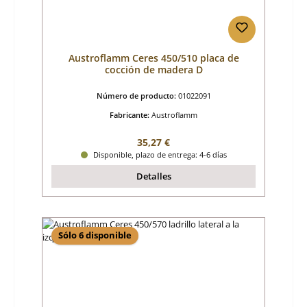
Austroflamm Ceres 450/510 placa de
cocción de madera D
Número de producto:
01022091
Fabricante:
Austroflamm
Precio normal:
35,27 €
Disponible, plazo de entrega: 4-6 días
Detalles
Sólo 6 disponible