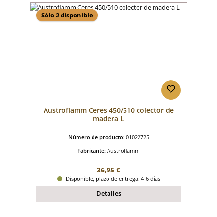
Sólo 2 disponible
Austroflamm Ceres 450/510 colector de
madera L
Número de producto:
01022725
Fabricante:
Austroflamm
Precio normal:
36,95 €
Disponible, plazo de entrega: 4-6 días
Detalles