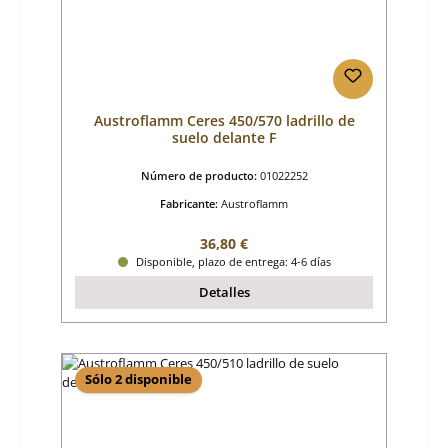
Austroflamm Ceres 450/570 ladrillo de
suelo delante F
Número de producto:
01022252
Fabricante:
Austroflamm
Precio normal:
36,80 €
Disponible, plazo de entrega: 4-6 días
Detalles
Sólo 2 disponible