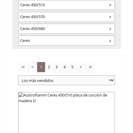
Ceres 450/510
Ceres 450/570
Ceres 450/680
Ceres
Página
Página
Página
Página
Página
1
2
3
4
5