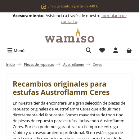
Saltar al contenido principal
Envío gratuito a partir de 449 €
Asesoramiento:
Asistencia a través de nuestro
formulario de
contacto
.
Tienes 0 artículos 
Menú
Inicio
Piezas de repuesto
Austroflamm
Ceres
Recambios originales para
estufas Austroflamm Ceres
En nuestra tienda encontrará una gran selección de piezas de
repuesto originales de Austroflamm Ceres que adquirimos
directamente del fabricante. Somos mayoristas de todo tipo
de piezas de repuesto para estufas, incluyendo Austroflamm
Ceres. Por eso podemos garantizar un tiempo de entrega
rápido y un asesoramiento profesional. Si no está seguro de
que la pieza de repuesto que busca sea la correcta, no dude