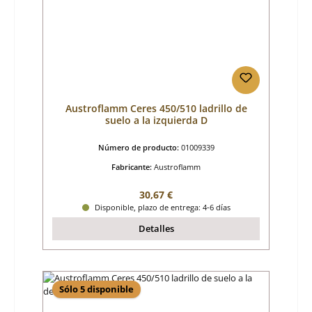
Austroflamm Ceres 450/510 ladrillo de
suelo a la izquierda D
Número de producto:
01009339
Fabricante:
Austroflamm
Precio normal:
30,67 €
Disponible, plazo de entrega: 4-6 días
Detalles
Sólo 5 disponible