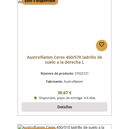
Sólo 5 disponible
Austroflamm Ceres 450/570 ladrillo de
suelo a la derecha L
Número de producto:
01022121
Fabricante:
Austroflamm
Precio normal:
30,67 €
Disponible, plazo de entrega: 4-6 días
Detalles