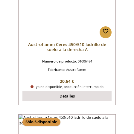
Austroflamm Ceres 450/510 ladrillo de
suelo a la derecha A
Número de producto:
01006484
Fabricante:
Austroflamm
Precio normal:
20,54 €
ya no disponible, producción interrumpida
Detalles
Sólo 5 disponible