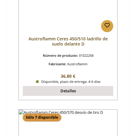
Austroflamm Ceres 450/510 ladrillo de
suelo delante D
Número de producto:
01022268
Fabricante:
Austroflamm
Precio normal:
36,80 €
Disponible, plazo de entrega: 4-6 días
Detalles
Sólo 7 disponible