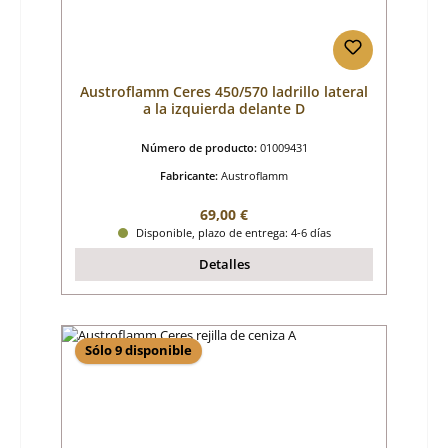
Austroflamm Ceres 450/570 ladrillo lateral
a la izquierda delante D
Número de producto:
01009431
Fabricante:
Austroflamm
Precio normal:
69,00 €
Disponible, plazo de entrega: 4-6 días
Detalles
Sólo 9 disponible