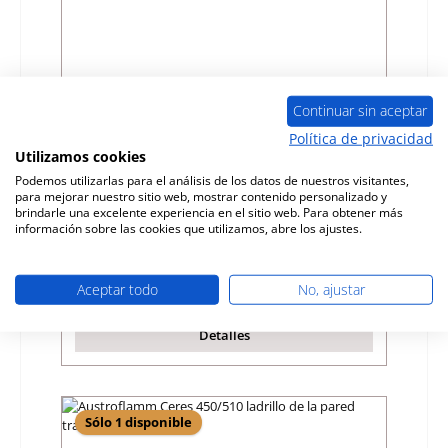
Continuar sin aceptar
Política de privacidad
Utilizamos cookies
Austroflamm Ceres 450/510 ladrillo de
suelo a la derecha D
Podemos utilizarlas para el análisis de los datos de nuestros visitantes,
para mejorar nuestro sitio web, mostrar contenido personalizado y
brindarle una excelente experiencia en el sitio web. Para obtener más
Número de producto:
01009344
información sobre las cookies que utilizamos, abre los ajustes.
Fabricante:
Austroflamm
Precio normal:
30,67 €
Aceptar todo
No, ajustar
Disponible, plazo de entrega: 4-6 días
Detalles
Sólo 1 disponible