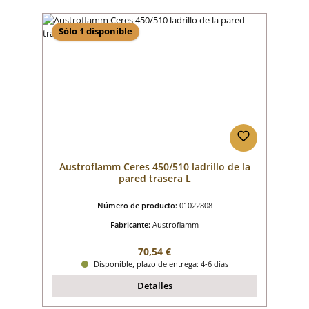
Sólo 1 disponible
Austroflamm Ceres 450/510 ladrillo de la
pared trasera L
Número de producto:
01022808
Fabricante:
Austroflamm
Precio normal:
70,54 €
Disponible, plazo de entrega: 4-6 días
Detalles