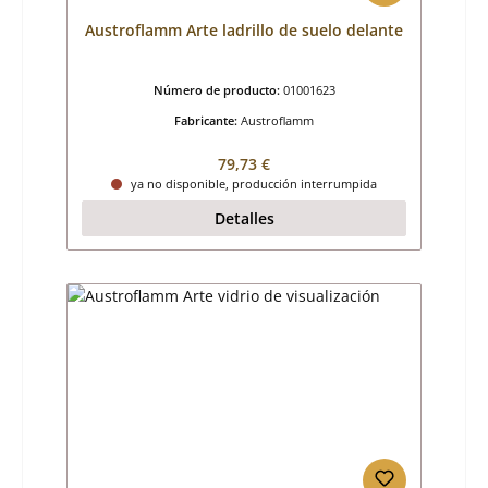
Austroflamm Arte ladrillo de suelo delante
Número de producto:
01001623
Fabricante:
Austroflamm
Precio normal:
79,73 €
ya no disponible, producción interrumpida
Detalles