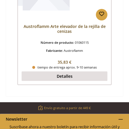
Austroflamm Arte elevador de la rejilla de
cenizas
Número de producto:
01060115
Fabricante:
Austroflamm
Precio normal:
35,83 €
tiempo de entrega aprox. 9-10 semanas
Detalles
Envío gratuito a partir de 449 €
Newsletter
Suscríbase ahora a nuestro boletín para recibir información útil y