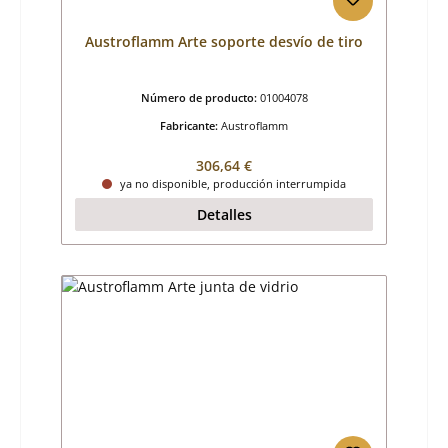
Austroflamm Arte soporte desvío de tiro
Número de producto:
01004078
Fabricante:
Austroflamm
Precio normal:
306,64 €
ya no disponible, producción interrumpida
Detalles