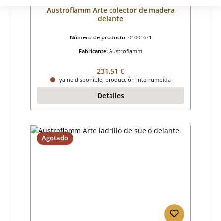
Austroflamm Arte colector de madera
delante
Número de producto:
01001621
Fabricante:
Austroflamm
Precio normal:
231,51 €
ya no disponible, producción interrumpida
Detalles
Agotado