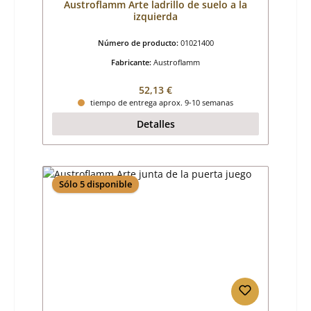
Austroflamm Arte ladrillo de suelo a la
izquierda
Número de producto:
01021400
Fabricante:
Austroflamm
Precio normal:
52,13 €
tiempo de entrega aprox. 9-10 semanas
Detalles
Sólo 5 disponible