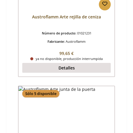
Austroflamm Arte rejilla de ceniza
Número de producto:
01021231
Fabricante:
Austroflamm
Precio normal:
99,65 €
ya no disponible, producción interrumpida
Detalles
Sólo 5 disponible