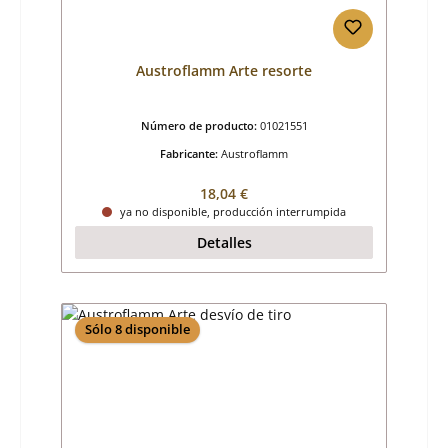
Austroflamm Arte resorte
Número de producto:
01021551
Fabricante:
Austroflamm
Precio normal:
18,04 €
ya no disponible, producción interrumpida
Detalles
Sólo 8 disponible