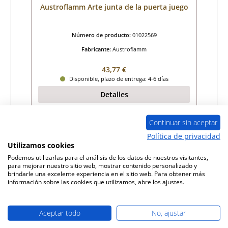
Austroflamm Arte junta de la puerta juego
Número de producto:
01022569
Fabricante:
Austroflamm
Precio normal:
43,77 €
Disponible, plazo de entrega: 4-6 días
Detalles
Continuar sin aceptar
Política de privacidad
Agotado
Utilizamos cookies
Podemos utilizarlas para el análisis de los datos de nuestros visitantes,
para mejorar nuestro sitio web, mostrar contenido personalizado y
brindarle una excelente experiencia en el sitio web. Para obtener más
información sobre las cookies que utilizamos, abre los ajustes.
Aceptar todo
No, ajustar