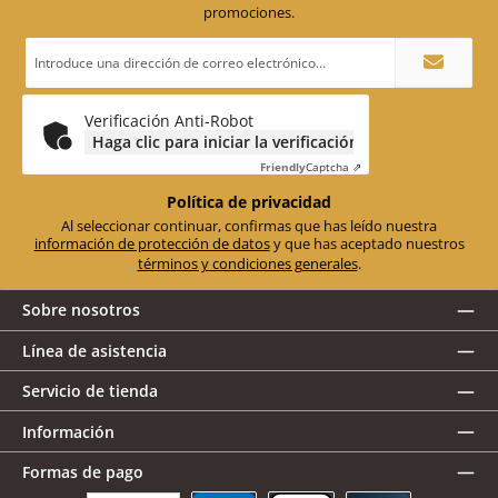
promociones.
Dirección
de
correo
electrónico
*
Verificación Anti-Robot
Haga clic para iniciar la verificación
Friendly
Captcha ⇗
Política de privacidad
Al seleccionar continuar, confirmas que has leído nuestra
información de protección de datos
y que has aceptado nuestros
términos y condiciones generales
.
Sobre nosotros
Línea de asistencia
Servicio de tienda
Información
Formas de pago