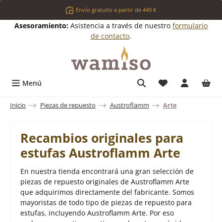
Saltar al contenido principal
Envío gratuito a partir de 449 €
Asesoramiento:
Asistencia a través de nuestro
formulario
de contacto
.
Tienes 0 artícul
Menú
Inicio
Piezas de repuesto
Austroflamm
Arte
Recambios originales para
estufas Austroflamm Arte
En nuestra tienda encontrará una gran selección de
piezas de repuesto originales de Austroflamm Arte
que adquirimos directamente del fabricante. Somos
mayoristas de todo tipo de piezas de repuesto para
estufas, incluyendo Austroflamm Arte. Por eso