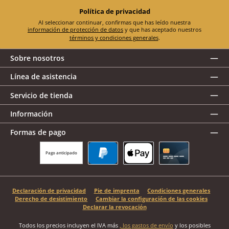
Política de privacidad
Al seleccionar continuar, confirmas que has leído nuestra
información de protección de datos
y que has aceptado nuestros
términos y condiciones generales
.
Sobre nosotros
Línea de asistencia
Servicio de tienda
Información
Formas de pago
Pago anticipado
PayPal
Apple Pay
Tarjeta de crédito
Declaración de privacidad
Pie de imprenta
Condiciones generales
Derecho de desistimiento
Cambiar la configuración de las cookies
Declarar la revocación
Todos los precios incluyen el IVA más
, los gastos de envío
y los posibles