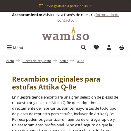
Saltar al contenido principal
Envío gratuito a partir de 449 €
Asesoramiento:
Asistencia a través de nuestro
formulario de
contacto
.
Tienes 0 artículos 
Menú
Inicio
Piezas de repuesto
Attika
Q-Be
Recambios originales para
estufas Attika Q-Be
En nuestra tienda encontrará una gran selección de piezas de
repuesto originales de Attika Q-Be que adquirimos
directamente del fabricante. Somos mayoristas de todo tipo
de piezas de repuesto para estufas, incluyendo Attika Q-Be.
Por eso podemos garantizar un tiempo de entrega rápido y
un asesoramiento profesional. Si no está seguro de que la
pieza de repuesto que busca sea la correcta, no dude en