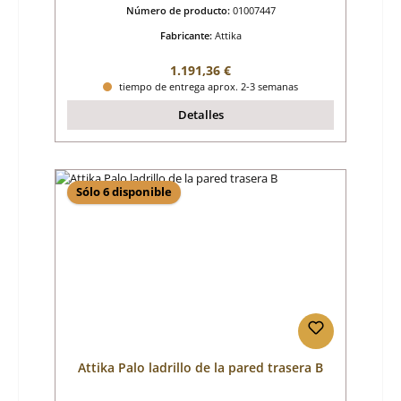
Número de producto:
01007447
Fabricante:
Attika
Precio normal:
1.191,36 €
tiempo de entrega aprox. 2-3 semanas
Detalles
Sólo 6 disponible
Attika Palo ladrillo de la pared trasera B