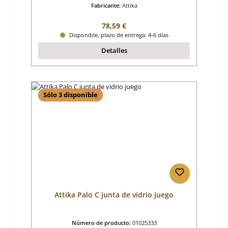
Fabricante:
Attika
Precio normal:
78,59 €
Disponible, plazo de entrega: 4-6 días
Detalles
Sólo 3 disponible
Attika Palo C junta de vidrio juego
Número de producto:
01025333