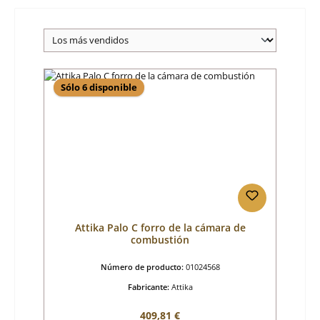
Sólo 6 disponible
Attika Palo C forro de la cámara de
combustión
Número de producto:
01024568
Fabricante:
Attika
Precio normal:
409,81 €