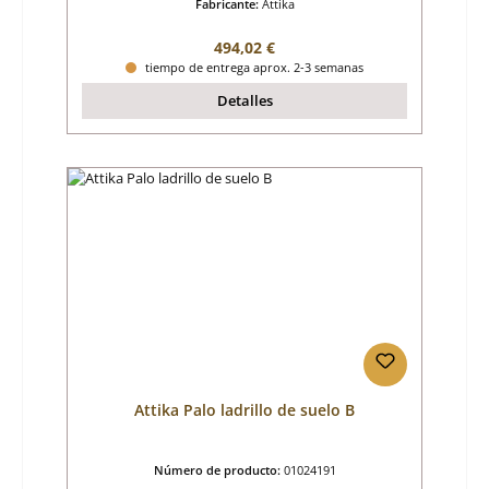
Fabricante:
Attika
Precio normal:
494,02 €
tiempo de entrega aprox. 2-3 semanas
Detalles
Attika Palo ladrillo de suelo B
Número de producto:
01024191