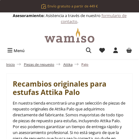
Saltar al contenido principal
Envío gratuito a partir de 449 €
Asesoramiento:
Asistencia a través de nuestro
formulario de
contacto
.
Tienes 0 artículos 
Menú
Inicio
Piezas de repuesto
Attika
Palo
Recambios originales para
estufas Attika Palo
En nuestra tienda encontrará una gran selección de piezas de
repuesto originales de Attika Palo que adquirimos
directamente del fabricante. Somos mayoristas de todo tipo
de piezas de repuesto para estufas, incluyendo Attika Palo.
Por eso podemos garantizar un tiempo de entrega rápido y
un asesoramiento profesional. Si no está seguro de que la
pieza de repuesto que busca sea la correcta, no dude en