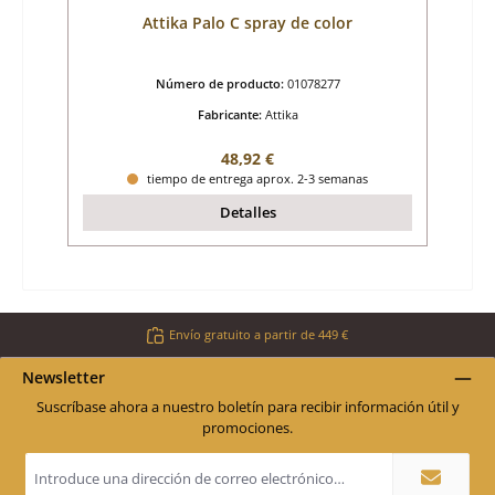
Attika Palo C spray de color
Número de producto:
01078277
Fabricante:
Attika
Precio normal:
48,92 €
tiempo de entrega aprox. 2-3 semanas
Detalles
Envío gratuito a partir de 449 €
Newsletter
Suscríbase ahora a nuestro boletín para recibir información útil y
promociones.
Dirección
de