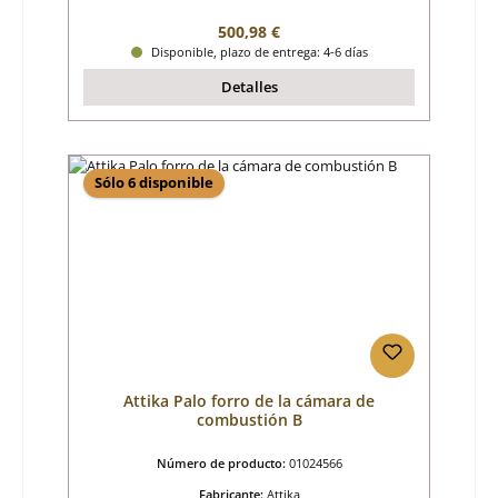
Precio normal:
500,98 €
Disponible, plazo de entrega: 4-6 días
Detalles
Sólo 6 disponible
Attika Palo forro de la cámara de
combustión B
Número de producto:
01024566
Fabricante:
Attika