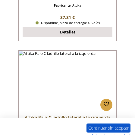
Fabricante:
Attika
Precio normal:
37,31 €
Disponible, plazo de entrega: 4-6 días
Detalles
Attika Palo C ladrillo lateral a la izquierda
Continuar sin aceptar
Número de producto:
01024762