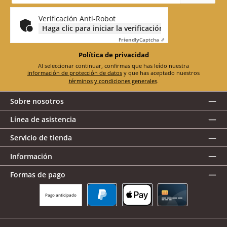
correo
electrónico
*
Verificación Anti-Robot
Haga clic para iniciar la verificación
Friendly
Captcha ⇗
Política de privacidad
Al seleccionar continuar, confirmas que has leído nuestra
información de protección de datos
y que has aceptado nuestros
términos y condiciones generales
.
Sobre nosotros
Línea de asistencia
Servicio de tienda
Información
Formas de pago
Pago anticipado
PayPal
Apple Pay
Tarjeta de crédito