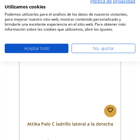
Política de privacidad
Utilizamos cookies
Fabricante:
Attika
Podemos utilizarlas para el análisis de los datos de nuestros visitantes,
para mejorar nuestro sitio web, mostrar contenido personalizado y
Precio normal:
78,59 €
brindarle una excelente experiencia en el sitio web. Para obtener más
Disponible, plazo de entrega: 4-6 días
información sobre las cookies que utilizamos, abre los ajustes.
Detalles
Aceptar todo
No, ajustar
Attika Palo C ladrillo lateral a la derecha