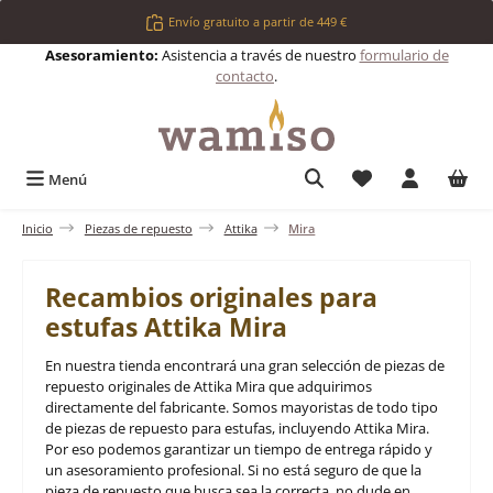
Saltar al contenido principal
Envío gratuito a partir de 449 €
Asesoramiento:
Asistencia a través de nuestro
formulario de
contacto
.
Tienes 0 artículos 
Menú
Inicio
Piezas de repuesto
Attika
Mira
Recambios originales para
estufas Attika Mira
En nuestra tienda encontrará una gran selección de piezas de
repuesto originales de Attika Mira que adquirimos
directamente del fabricante. Somos mayoristas de todo tipo
de piezas de repuesto para estufas, incluyendo Attika Mira.
Por eso podemos garantizar un tiempo de entrega rápido y
un asesoramiento profesional. Si no está seguro de que la
pieza de repuesto que busca sea la correcta, no dude en