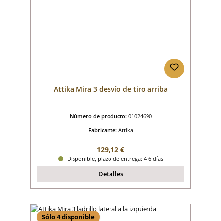
Attika Mira 3 desvío de tiro arriba
Número de producto:
01024690
Fabricante:
Attika
Precio normal:
129,12 €
Disponible, plazo de entrega: 4-6 días
Detalles
Sólo 4 disponible