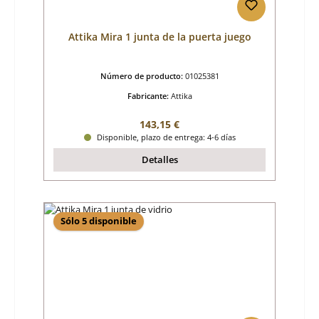
Attika Mira 1 junta de la puerta juego
Número de producto:
01025381
Fabricante:
Attika
Precio normal:
143,15 €
Disponible, plazo de entrega: 4-6 días
Detalles
Sólo 5 disponible