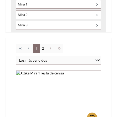
Mira 1
Mira 2
Mira 3
Página
Página
1
2