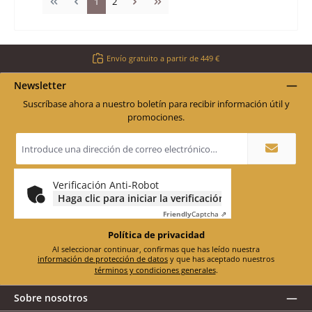
Página
Página
1
2
Envío gratuito a partir de 449 €
Newsletter
Suscríbase ahora a nuestro boletín para recibir información útil y
promociones.
Dirección
de
correo
electrónico
*
Verificación Anti-Robot
Haga clic para iniciar la verificación
Friendly
Captcha ⇗
Política de privacidad
Al seleccionar continuar, confirmas que has leído nuestra
información de protección de datos
y que has aceptado nuestros
términos y condiciones generales
.
Sobre nosotros