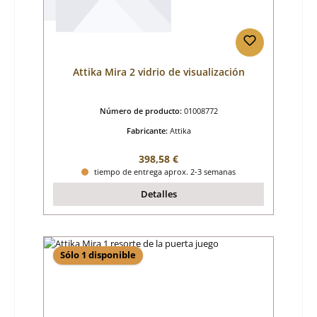
Attika Mira 2 vidrio de visualización
Número de producto:
01008772
Fabricante:
Attika
Precio normal:
398,58 €
tiempo de entrega aprox. 2-3 semanas
Detalles
Sólo 1 disponible