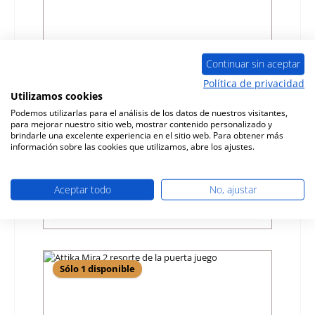
Continuar sin aceptar
Política de privacidad
Attika Mira 3 ladrillo de suelo
Utilizamos cookies
Podemos utilizarlas para el análisis de los datos de nuestros visitantes,
para mejorar nuestro sitio web, mostrar contenido personalizado y
Número de producto:
01024170
brindarle una excelente experiencia en el sitio web. Para obtener más
Fabricante:
Attika
información sobre las cookies que utilizamos, abre los ajustes.
Precio normal:
89,82 €
Disponible, plazo de entrega: 4-6 días
Aceptar todo
No, ajustar
Detalles
Sólo 1 disponible