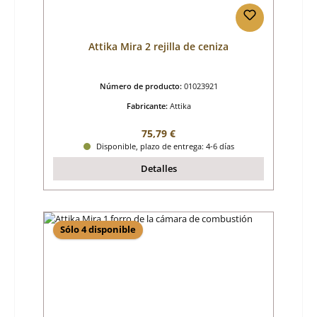
Attika Mira 2 rejilla de ceniza
Número de producto:
01023921
Fabricante:
Attika
Precio normal:
75,79 €
Disponible, plazo de entrega: 4-6 días
Detalles
Sólo 4 disponible