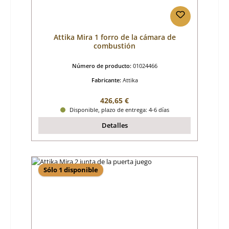
Attika Mira 1 forro de la cámara de
combustión
Número de producto:
01024466
Fabricante:
Attika
Precio normal:
426,65 €
Disponible, plazo de entrega: 4-6 días
Detalles
Sólo 1 disponible