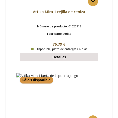
Attika Mira 1 rejilla de ceniza
Número de producto:
01023918
Fabricante:
Attika
Precio normal:
75,79 €
Disponible, plazo de entrega: 4-6 días
Detalles
Sólo 1 disponible