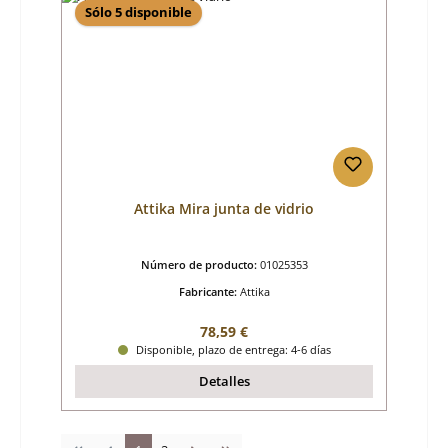
Sólo 5 disponible
Attika Mira junta de vidrio
Número de producto:
01025353
Fabricante:
Attika
Precio normal:
78,59 €
Disponible, plazo de entrega: 4-6 días
Detalles