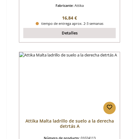
Fabricante:
Attika
Precio normal:
16,84 €
tiempo de entrega aprox. 2-3 semanas
Detalles
Attika Malta ladrillo de suelo a la derecha
detrtás A
Número de producto:
01024113