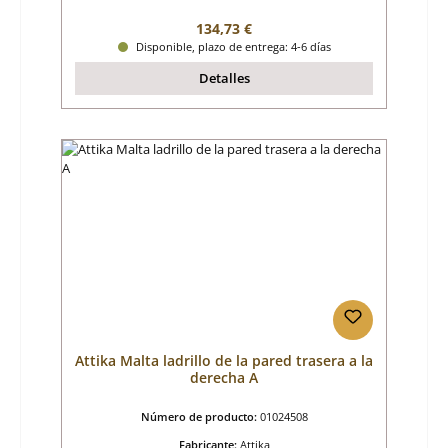
Precio normal:
134,73 €
Disponible, plazo de entrega: 4-6 días
Detalles
Attika Malta ladrillo de la pared trasera a la
derecha A
Número de producto:
01024508
Fabricante:
Attika