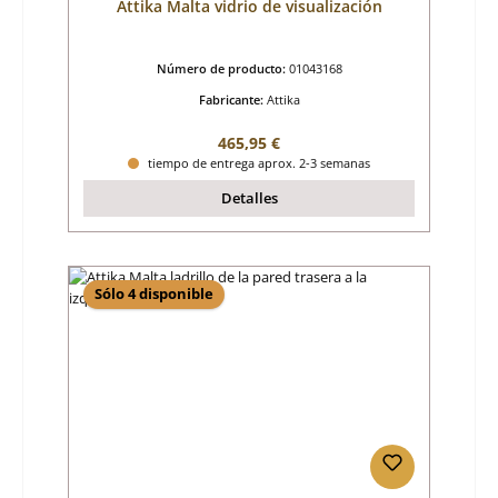
Attika Malta vidrio de visualización
Número de producto:
01043168
Fabricante:
Attika
Precio normal:
465,95 €
tiempo de entrega aprox. 2-3 semanas
Detalles
Sólo 4 disponible