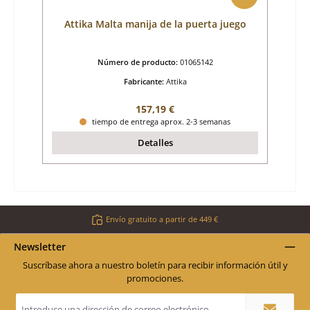
Attika Malta manija de la puerta juego
Número de producto:
01065142
Fabricante:
Attika
Precio normal:
157,19 €
tiempo de entrega aprox. 2-3 semanas
Detalles
Envío gratuito a partir de 449 €
Newsletter
Suscríbase ahora a nuestro boletín para recibir información útil y
promociones.
Dirección
de