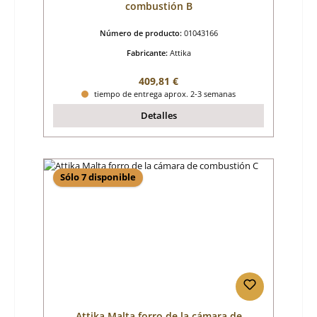
combustión B
Número de producto:
01043166
Fabricante:
Attika
Precio normal:
409,81 €
tiempo de entrega aprox. 2-3 semanas
Detalles
Sólo 7 disponible
Attika Malta forro de la cámara de