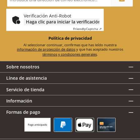
correo
electrónico
*
Verificación Anti-Robot
Haga clic para iniciar la verificación
Friendly
Captcha ⇗
Política de privacidad
Al seleccionar continuar, confirmas que has leído nuestra
información de protección de datos
y que has aceptado nuestros
términos y condiciones generales
.
Sobre nosotros
Línea de asistencia
Servicio de tienda
Información
Formas de pago
Pago anticipado
PayPal
Apple Pay
Tarjeta de crédito