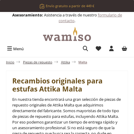
Saltar al contenido principal
Envío gratuito a partir de 449 €
Asesoramiento:
Asistencia a través de nuestro
formulario de
contacto
.
Tienes 0 artículos 
Menú
Inicio
Piezas de repuesto
Attika
Malta
Recambios originales para
estufas Attika Malta
En nuestra tienda encontrará una gran selección de piezas de
repuesto originales de Attika Malta que adquirimos
directamente del fabricante. Somos mayoristas de todo tipo
de piezas de repuesto para estufas, incluyendo Attika Malta.
Por eso podemos garantizar un tiempo de entrega rápido y
un asesoramiento profesional. Si no está seguro de que la
pieza de repuesto que busca sea la correcta, no dude en