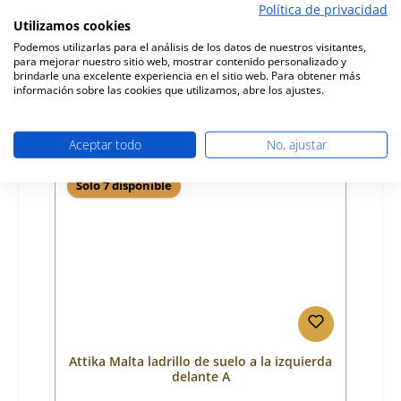
Número de producto:
01024708
Política de privacidad
Utilizamos cookies
Fabricante:
Attika
Podemos utilizarlas para el análisis de los datos de nuestros visitantes,
para mejorar nuestro sitio web, mostrar contenido personalizado y
Precio normal:
70,17 €
brindarle una excelente experiencia en el sitio web. Para obtener más
Disponible, plazo de entrega: 4-6 días
información sobre las cookies que utilizamos, abre los ajustes.
Detalles
Aceptar todo
No, ajustar
Sólo 7 disponible
Attika Malta ladrillo de suelo a la izquierda
delante A