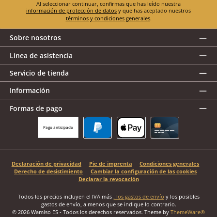
Al seleccionar continuar, confirmas que has leído nuestra
información de protección de datos
y que has aceptado nuestros
términos y condiciones generales
.
Sobre nosotros
Línea de asistencia
Servicio de tienda
Información
Formas de pago
Pago anticipado
PayPal
Apple Pay
Tarjeta de crédito
Declaración de privacidad
Pie de imprenta
Condiciones generales
Derecho de desistimiento
Cambiar la configuración de las cookies
Declarar la revocación
Todos los precios incluyen el IVA más
, los gastos de envío
y los posibles
gastos de envío, a menos que se indique lo contrario.
© 2026 Wamiso ES - Todos los derechos reservados. Theme by
ThemeWare®