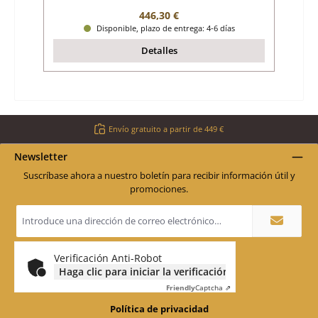
Precio normal:
446,30 €
Disponible, plazo de entrega: 4-6 días
Detalles
Envío gratuito a partir de 449 €
Newsletter
Suscríbase ahora a nuestro boletín para recibir información útil y
promociones.
Dirección
de
correo
electrónico
*
Verificación Anti-Robot
Haga clic para iniciar la verificación
Friendly
Captcha ⇗
Política de privacidad