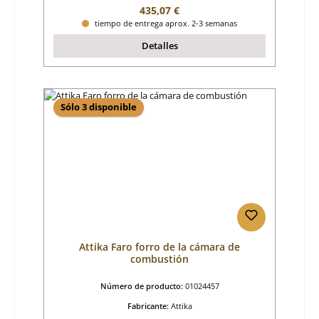
Precio normal:
435,07 €
tiempo de entrega aprox. 2-3 semanas
Detalles
Sólo 3 disponible
Attika Faro forro de la cámara de
combustión
Número de producto:
01024457
Fabricante:
Attika