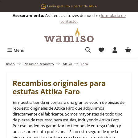
Saltar al contenido principal
Envío gratuito a partir de 449 €
Asesoramiento:
Asistencia a través de nuestro
formulario de
contacto
.
Tienes 0 artículos 
Menú
Inicio
Piezas de repuesto
Attika
Faro
Recambios originales para
estufas Attika Faro
En nuestra tienda encontrará una gran selección de piezas de
repuesto originales de Attika Faro que adquirimos
directamente del fabricante. Somos mayoristas de todo tipo
de piezas de repuesto para estufas, incluyendo Attika Faro.
Por eso podemos garantizar un tiempo de entrega rápido y
un asesoramiento profesional. Si no está seguro de que la
pieza de repuesto que busca sea la correcta, no dude en