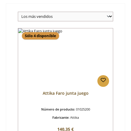
Sólo 4 disponible
Attika Faro junta juego
Número de producto:
01025200
Fabricante:
Attika
Precio normal:
140,35 €