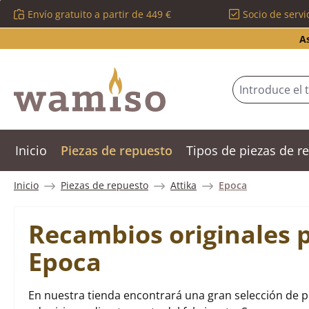
Envío gratuito a partir de 449 €
Socio de servi
tar al contenido principal
Saltar a la búsqueda
Saltar a la navegación principal
A
Inicio
Piezas de repuesto
Tipos de piezas de 
Inicio
Piezas de repuesto
Attika
Epoca
Recambios originales p
Epoca
En nuestra tienda encontrará una gran selección de p