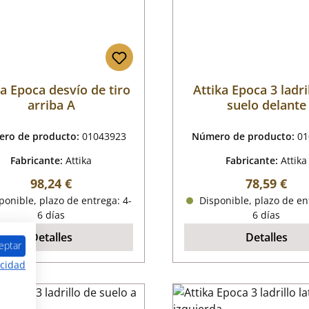
ka Epoca desvío de tiro
Attika Epoca 3 ladri
arriba A
suelo delante
ro de producto:
01043923
Número de producto:
01
Fabricante:
Attika
Fabricante:
Attika
Precio normal:
Precio nor
98,24 €
78,59 €
onible, plazo de entrega: 4-
Disponible, plazo de en
6 días
6 días
Detalles
Detalles
eptar
acidad