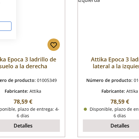
s
ika Epoca 3 ladrillo de
Attika Epoca 3 ladr
suelo a la derecha
lateral a la izqui
ro de producto:
01005349
Número de producto:
01
Fabricante:
Attika
Fabricante:
Attika
Precio normal:
Precio nor
78,59 €
78,59 €
onible, plazo de entrega: 4-
Disponible, plazo de en
6 días
6 días
Detalles
Detalles