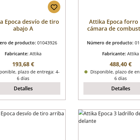
ka Epoca desvío de tiro
Attika Epoca forro 
abajo A
cámara de combust
ro de producto:
01043926
Número de producto:
01
Fabricante:
Attika
Fabricante:
Attika
Precio normal:
Precio norm
193,68 €
488,40 €
onible, plazo de entrega: 4-
Disponible, plazo de en
6 días
6 días
Detalles
Detalles