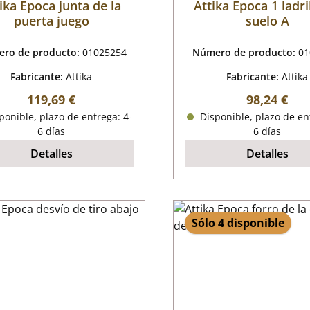
ika Epoca junta de la
Attika Epoca 1 ladri
puerta juego
suelo A
ro de producto:
01025254
Número de producto:
01
Fabricante:
Attika
Fabricante:
Attika
Precio normal:
Precio nor
119,69 €
98,24 €
onible, plazo de entrega: 4-
Disponible, plazo de en
6 días
6 días
Detalles
Detalles
Sólo 4 disponible