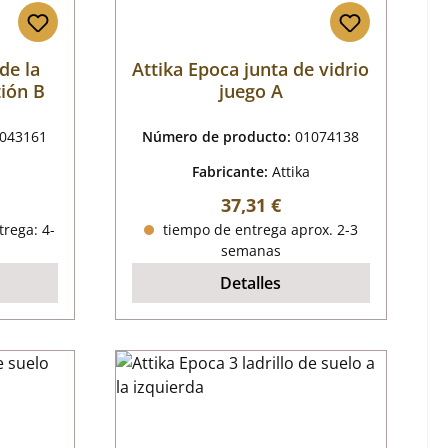
de la
Attika Epoca junta de vidrio
ión B
juego A
043161
Número de producto:
01074138
Fabricante:
Attika
al:
Precio normal:
37,31 €
trega: 4-
tiempo de entrega aprox. 2-3
semanas
Detalles