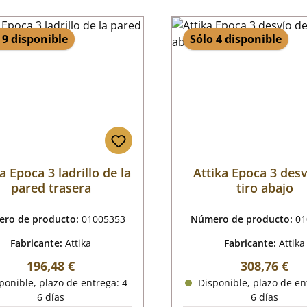
 9 disponible
Sólo 4 disponible
a Epoca 3 ladrillo de la
Attika Epoca 3 desv
pared trasera
tiro abajo
ro de producto:
01005353
Número de producto:
01
Fabricante:
Attika
Fabricante:
Attika
Precio normal:
Precio norm
196,48 €
308,76 €
onible, plazo de entrega: 4-
Disponible, plazo de en
6 días
6 días