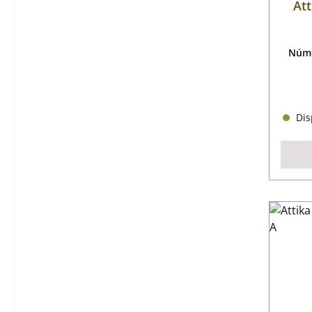
Att
Núme
Disp