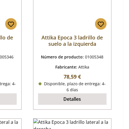
llo de
Attika Epoca 3 ladrillo de
suelo a la izquierda
005346
Número de producto:
01005348
Fabricante:
Attika
mal:
Precio normal:
78,59 €
trega: 4-
Disponible, plazo de entrega: 4-
6 días
Detalles