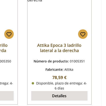
illo
Attika Epoca 3 ladrillo
erda
lateral a la derecha
005350
Número de producto:
01005351
Fabricante:
Attika
mal:
Precio normal:
78,59 €
trega: 4-
Disponible, plazo de entrega: 4-
6 días
Detalles