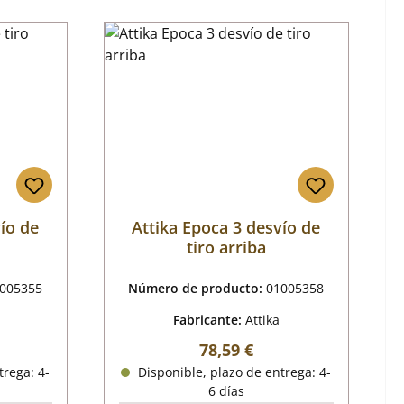
ío de
Attika Epoca 3 desvío de
tiro arriba
005355
Número de producto:
01005358
Fabricante:
Attika
al:
Precio normal:
78,59 €
trega: 4-
Disponible, plazo de entrega: 4-
6 días