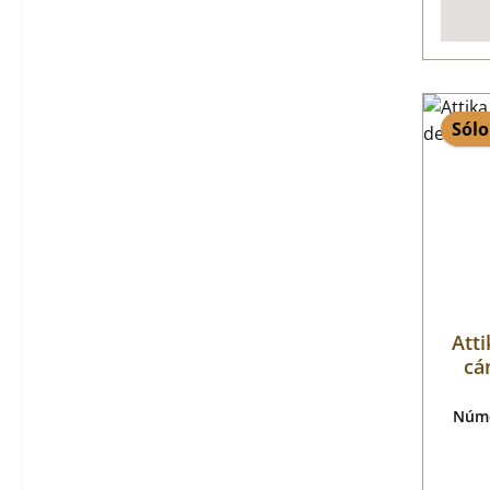
Sólo
Atti
cá
Núme