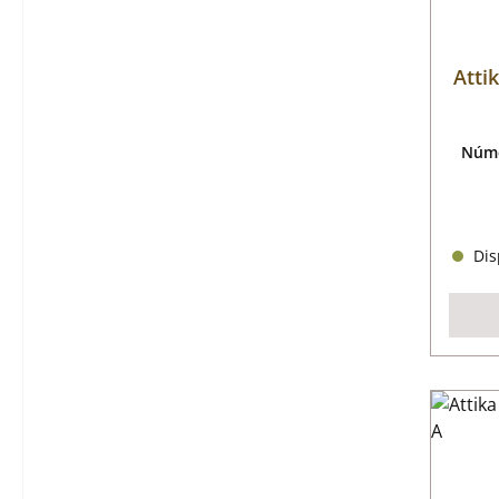
Atti
Núme
Disp