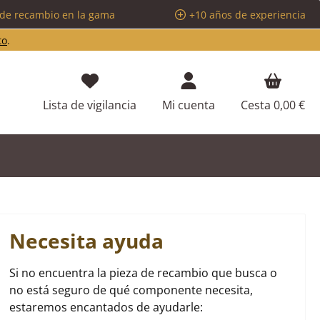
 de recambio en la gama
+10 años de experiencia
to
.
Tienes 0 artículos en tu lista de d
Lista de vigilancia
Mi cuenta
Cesta
0,00 €
Necesita ayuda
Si no encuentra la pieza de recambio que busca o
no está seguro de qué componente necesita,
estaremos encantados de ayudarle: