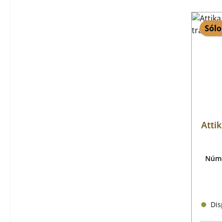
Sólo
Attik
Núme
Disp