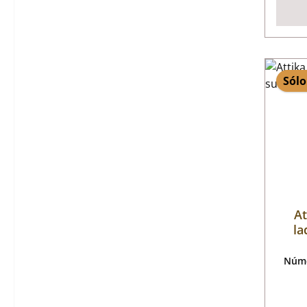
Sólo
At
la
Núme