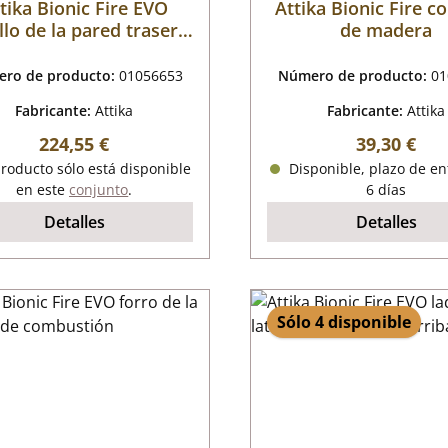
tika Bionic Fire EVO
Attika Bionic Fire c
illo de la pared trasera
de madera
arriba
ro de producto:
01056653
Número de producto:
01
Fabricante:
Attika
Fabricante:
Attika
Precio normal:
Precio nor
224,55 €
39,30 €
roducto sólo está disponible
Disponible, plazo de en
en este
conjunto
.
6 días
Detalles
Detalles
Sólo 4 disponible