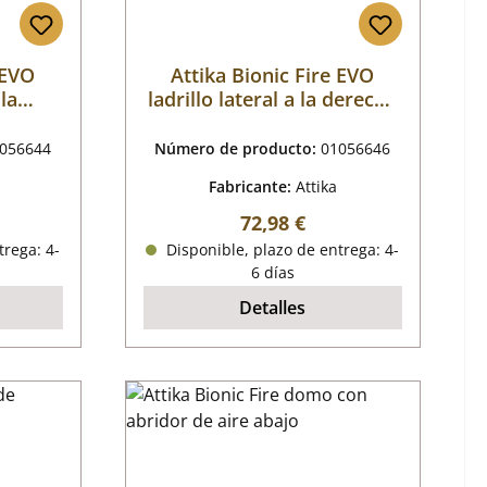
 EVO
Attika Bionic Fire EVO
 la
ladrillo lateral a la derecha
a
arriba
056644
Número de producto:
01056646
Fabricante:
Attika
mal:
Precio normal:
72,98 €
trega: 4-
Disponible, plazo de entrega: 4-
6 días
Detalles