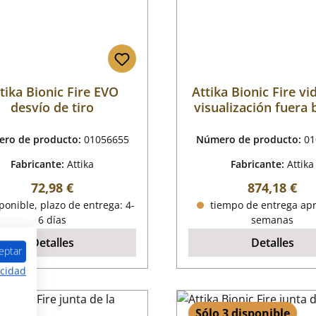
tika Bionic Fire EVO
Attika Bionic Fire vi
desvío de tiro
visualización fuera 
ro de producto:
01056655
Número de producto:
01
Fabricante:
Attika
Fabricante:
Attika
Precio normal:
Precio norm
72,98 €
874,18 €
onible, plazo de entrega: 4-
tiempo de entrega apr
6 días
semanas
Detalles
Detalles
eptar
acidad
Sólo 3 disponible