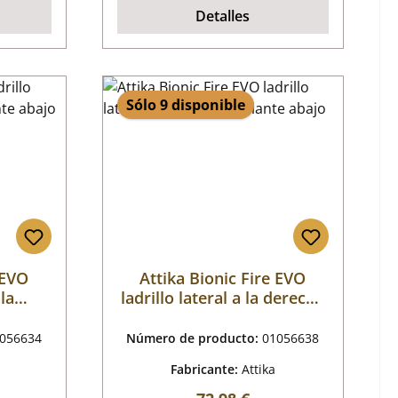
Detalles
Sólo 9 disponible
 EVO
Attika Bionic Fire EVO
 la
ladrillo lateral a la derecha
abajo
delante abajo
056634
Número de producto:
01056638
Fabricante:
Attika