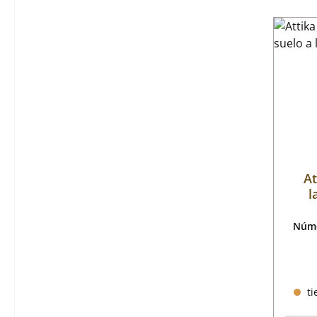
At
l
Núme
ti