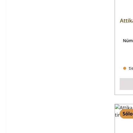
Attik
Núme
ti
Sólo