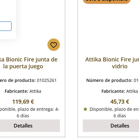
s
ka Bionic Fire junta de
Attika Bionic Fire j
la puerta juego
vidrio
ro de producto:
01025261
Número de producto:
01
Fabricante:
Attika
Fabricante:
Attika
Precio normal:
Precio nor
119,69 €
45,73 €
onible, plazo de entrega: 4-
Disponible, plazo de en
6 días
6 días
Detalles
Detalles