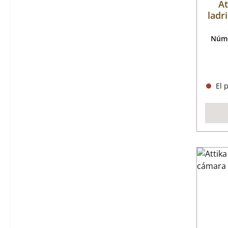
At
ladr
Núme
El p