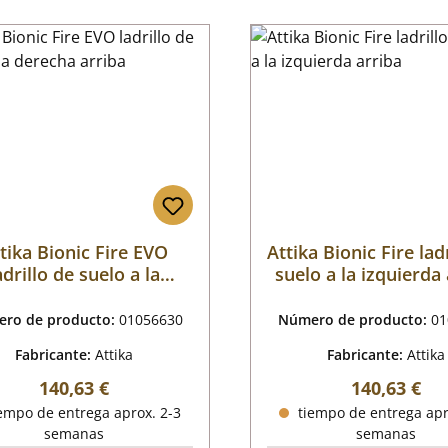
tika Bionic Fire EVO
Attika Bionic Fire lad
adrillo de suelo a la
suelo a la izquierda
derecha arriba
ro de producto:
01056630
Número de producto:
01
Fabricante:
Attika
Fabricante:
Attika
Precio normal:
Precio norm
140,63 €
140,63 €
empo de entrega aprox. 2-3
tiempo de entrega apr
semanas
semanas