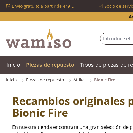
Envío gratuito a partir de 449 €
Socio de servi
tar al contenido principal
Saltar a la búsqueda
Saltar a la navegación principal
A
Inicio
Piezas de repuesto
Tipos de piezas de 
Inicio
Piezas de repuesto
Attika
Bionic Fire
Recambios originales p
Bionic Fire
En nuestra tienda encontrará una gran selección de pi