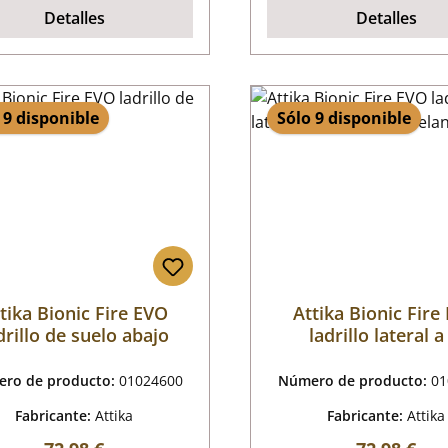
Detalles
Detalles
 9 disponible
Sólo 9 disponible
tika Bionic Fire EVO
Attika Bionic Fire
drillo de suelo abajo
ladrillo lateral a
izquierda delante 
ro de producto:
01024600
Número de producto:
01
Fabricante:
Attika
Fabricante:
Attika