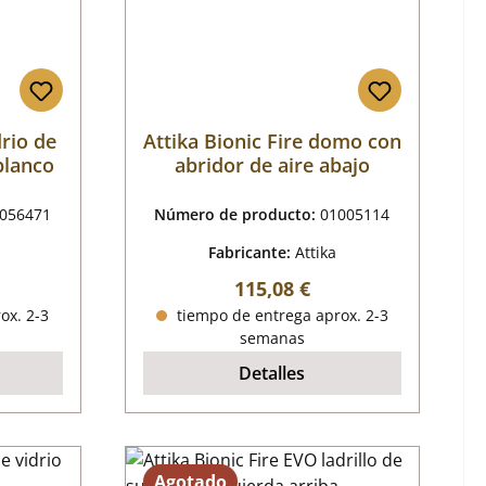
drio de
Attika Bionic Fire domo con
blanco
abridor de aire abajo
056471
Número de producto:
01005114
Fabricante:
Attika
al:
Precio normal:
115,08 €
ox. 2-3
tiempo de entrega aprox. 2-3
semanas
Detalles
Agotado