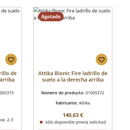
Agotado
rillo de
Attika Bionic Fire ladrillo de
 arriba
suelo a la derecha arriba
005373
Número de producto:
01005372
Fabricante:
Attika
al:
Precio normal:
140,63 €
ox. 2-3
sólo disponible previa solicitud