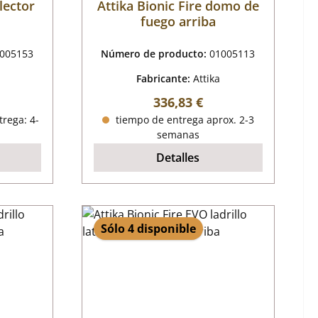
olector
Attika Bionic Fire domo de
fuego arriba
005153
Número de producto:
01005113
Fabricante:
Attika
mal:
Precio normal:
336,83 €
trega: 4-
tiempo de entrega aprox. 2-3
semanas
Detalles
Sólo 4 disponible