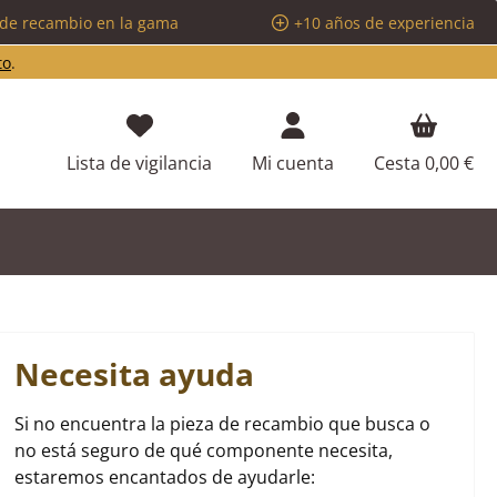
 de recambio en la gama
+10 años de experiencia
to
.
Tienes 0 artículos en tu lista de d
Lista de vigilancia
Mi cuenta
Cesta
0,00 €
Necesita ayuda
Si no encuentra la pieza de recambio que busca o
no está seguro de qué componente necesita,
estaremos encantados de ayudarle: