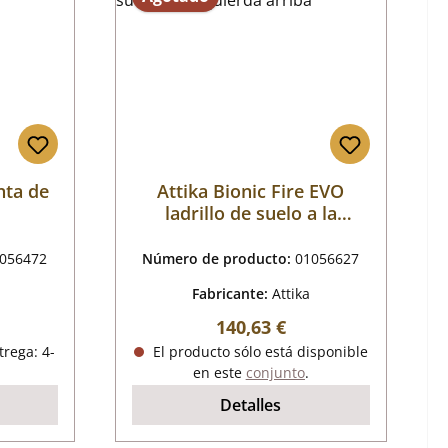
unta de
Attika Bionic Fire EVO
ladrillo de suelo a la
izquierda arriba
056472
Número de producto:
01056627
Fabricante:
Attika
mal:
Precio normal:
140,63 €
trega: 4-
El producto sólo está disponible
en este
conjunto
.
Detalles