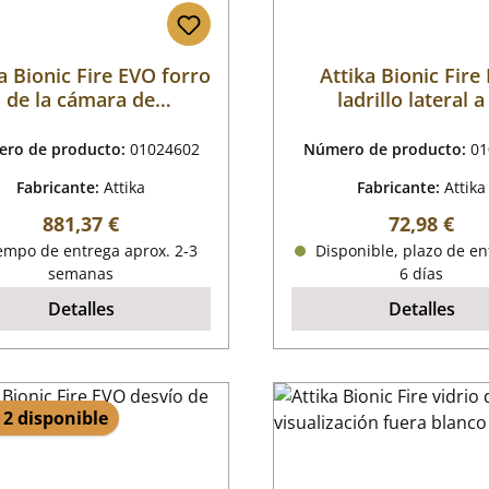
a Bionic Fire EVO forro
Attika Bionic Fire
de la cámara de
ladrillo lateral a
combustión
izquierda arrib
ro de producto:
01024602
Número de producto:
01
Fabricante:
Attika
Fabricante:
Attika
Precio normal:
Precio nor
881,37 €
72,98 €
empo de entrega aprox. 2-3
Disponible, plazo de en
semanas
6 días
Detalles
Detalles
 2 disponible