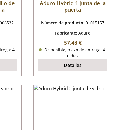
llo de
Aduro Hybrid 1 junta de la
ha
puerta
006532
Número de producto:
01015157
Fabricante:
Aduro
mal:
Precio normal:
57,48 €
trega: 4-
Disponible, plazo de entrega: 4-
6 días
Detalles