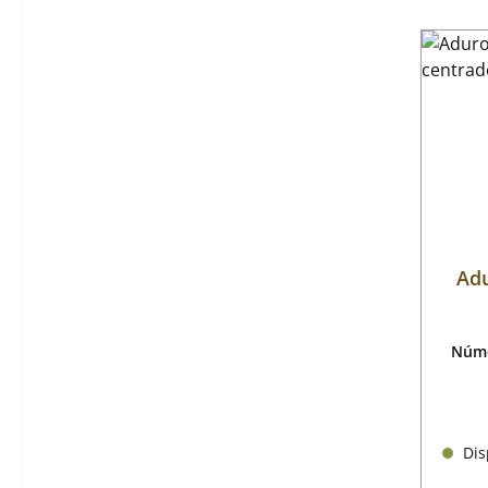
Adu
Núme
Disp