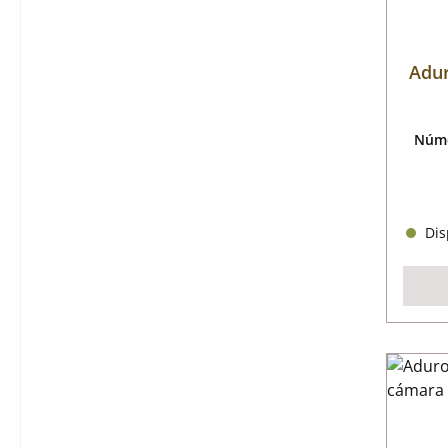
Adur
Núme
Disp