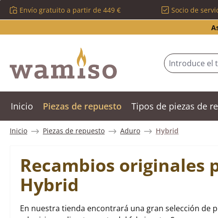
Envío gratuito a partir de 449 €
Socio de servi
tar al contenido principal
Saltar a la búsqueda
Saltar a la navegación principal
A
Inicio
Piezas de repuesto
Tipos de piezas de 
Inicio
Piezas de repuesto
Aduro
Hybrid
Recambios originales 
Hybrid
En nuestra tienda encontrará una gran selección de p