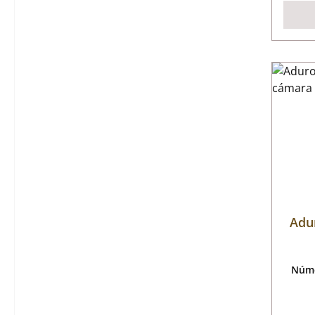
Adu
Núme