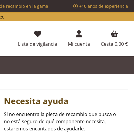
 de recambio en la gama
+10 años de experiencia
to
.
Tienes 0 artículos en tu lista de d
Lista de vigilancia
Mi cuenta
Cesta
0,00 €
Necesita ayuda
Si no encuentra la pieza de recambio que busca o
no está seguro de qué componente necesita,
estaremos encantados de ayudarle: