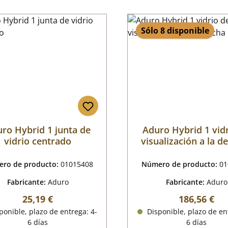
Sólo 8 disponible
ro Hybrid 1 junta de
Aduro Hybrid 1 vid
vidrio centrado
visualización a la d
ro de producto:
01015408
Número de producto:
01
Fabricante:
Aduro
Fabricante:
Aduro
Precio normal:
Precio norm
25,19 €
186,56 €
onible, plazo de entrega: 4-
Disponible, plazo de en
6 días
6 días