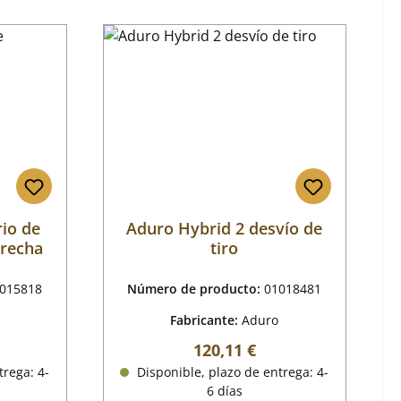
rio de
Aduro Hybrid 2 desvío de
erecha
tiro
015818
Número de producto:
01018481
Fabricante:
Aduro
al:
Precio normal:
120,11 €
trega: 4-
Disponible, plazo de entrega: 4-
6 días