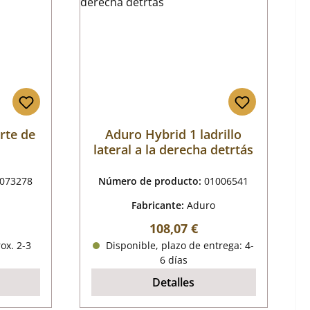
rte de
Aduro Hybrid 1 ladrillo
lateral a la derecha detrtás
073278
Número de producto:
01006541
Fabricante:
Aduro
mal:
Precio normal:
108,07 €
ox. 2-3
Disponible, plazo de entrega: 4-
6 días
Detalles