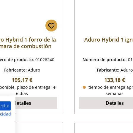
o Hybrid 1 forro de la
Aduro Hybrid 1 ign
mara de combustión
ro de producto:
01026240
Número de producto:
01
Fabricante:
Aduro
Fabricante:
Aduro
Precio normal:
Precio norm
195,17 €
133,18 €
onible, plazo de entrega: 4-
tiempo de entrega apr
6 días
semanas
Detalles
Detalles
eptar
acidad