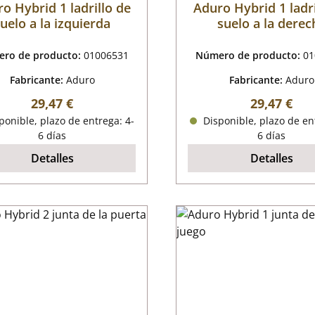
o Hybrid 1 ladrillo de
Aduro Hybrid 1 ladri
uelo a la izquierda
suelo a la derec
ro de producto:
01006531
Número de producto:
01
Fabricante:
Aduro
Fabricante:
Aduro
Precio normal:
Precio nor
29,47 €
29,47 €
onible, plazo de entrega: 4-
Disponible, plazo de en
6 días
6 días
Detalles
Detalles