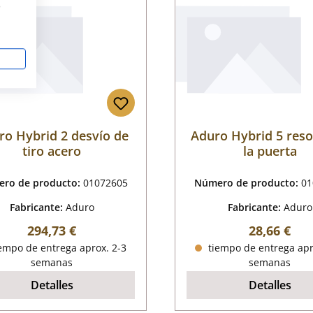
s
ro Hybrid 2 desvío de
Aduro Hybrid 5 reso
tiro acero
la puerta
ro de producto:
01072605
Número de producto:
01
Fabricante:
Aduro
Fabricante:
Aduro
Precio normal:
Precio nor
294,73 €
28,66 €
empo de entrega aprox. 2-3
tiempo de entrega apr
semanas
semanas
Detalles
Detalles