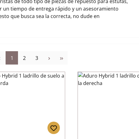
stas de todo tipo de piezas de repuesto para estufas,
r un tiempo de entrega rápido y un asesoramiento
uesto que busca sea la correcta, no dude en
Página
Página
Página
1
2
3