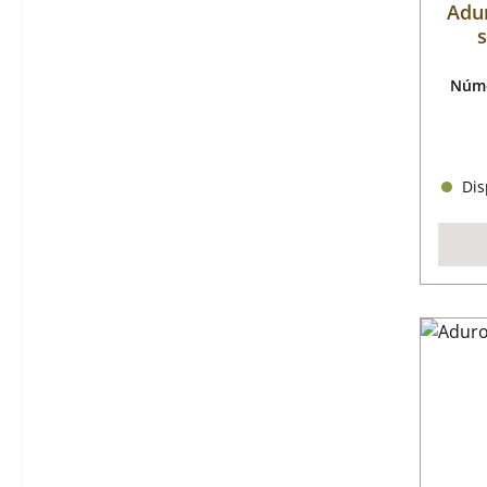
Adur
s
Núme
Disp