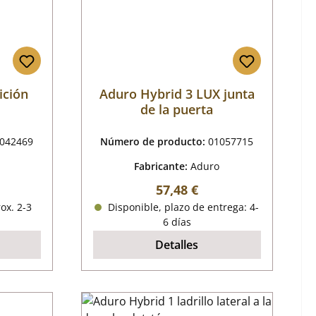
ición
Aduro Hybrid 3 LUX junta
de la puerta
042469
Número de producto:
01057715
Fabricante:
Aduro
al:
Precio normal:
57,48 €
ox. 2-3
Disponible, plazo de entrega: 4-
6 días
Detalles