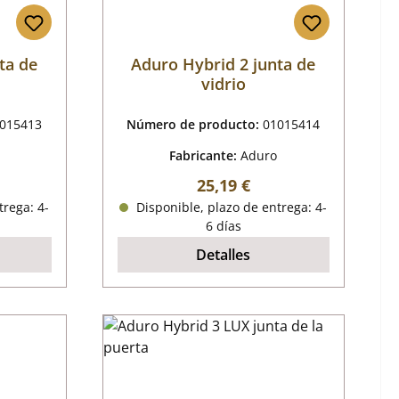
ta de
Aduro Hybrid 2 junta de
vidrio
015413
Número de producto:
01015414
Fabricante:
Aduro
mal:
Precio normal:
25,19 €
trega: 4-
Disponible, plazo de entrega: 4-
6 días
Detalles