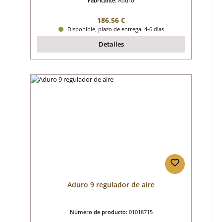
Fabricante:
Aduro
Precio normal:
186,56 €
Disponible, plazo de entrega: 4-6 días
Detalles
Aduro 9 regulador de aire
Número de producto:
01018715