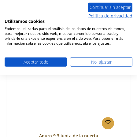
Continuar sin aceptar
Número de producto:
01016884
Política de privacidad
Utilizamos cookies
Fabricante:
Aduro
Podemos utilizarlas para el análisis de los datos de nuestros visitantes,
para mejorar nuestro sitio web, mostrar contenido personalizado y
Precio normal:
53,11 €
brindarle una excelente experiencia en el sitio web. Para obtener más
Disponible, plazo de entrega: 4-6 días
información sobre las cookies que utilizamos, abre los ajustes.
Detalles
Aceptar todo
No, ajustar
Aduro 9.3 junta de la puerta