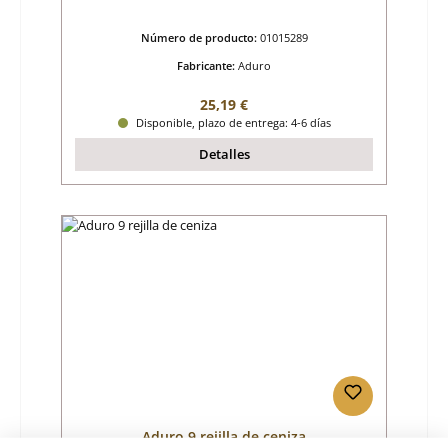
Número de producto:
01015289
Fabricante:
Aduro
Precio normal:
25,19 €
Disponible, plazo de entrega: 4-6 días
Detalles
Aduro 9 rejilla de ceniza