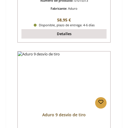
Número de producto:
01015313
Fabricante:
Aduro
Precio normal:
58,95 €
Disponible, plazo de entrega: 4-6 días
Detalles
Aduro 9 desvío de tiro