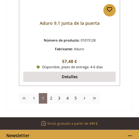
Aduro 9.1 junta de la puerta
Número de producto:
01015128
Fabricante:
Aduro
Precio normal:
57,48 €
Disponible, plazo de entrega: 4-6 días
Detalles
Página
Página
Página
Página
Página
1
2
3
4
5
Envío gratuito a partir de 449 €
Newsletter