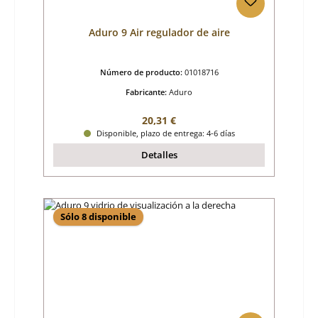
Aduro 9 Air regulador de aire
Número de producto:
01018716
Fabricante:
Aduro
Precio normal:
20,31 €
Disponible, plazo de entrega: 4-6 días
Detalles
Sólo 8 disponible