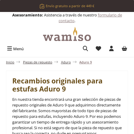
Saltar al contenido principal
Envío gratuito a partir de 449 €
Asesoramiento:
Asistencia a través de nuestro
formulario de
contacto
.
Tienes 0 artículos 
Menú
Inicio
Piezas de repuesto
Aduro
Aduro 9
Recambios originales para
estufas Aduro 9
En nuestra tienda encontrará una gran selección de piezas de
repuesto originales de Aduro 9 que adquirimos directamente
del fabricante. Somos mayoristas de todo tipo de piezas de
repuesto para estufas, incluyendo Aduro 9. Por eso podemos
garantizar un tiempo de entrega rápido y un asesoramiento
profesional. Si no está seguro de que la pieza de repuesto que
busca sea la correcta, no dude en preguntarnos