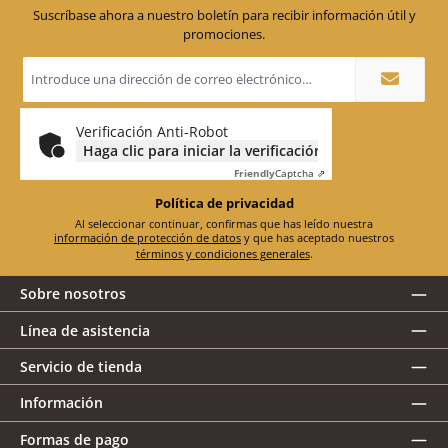
Suscríbase ahora a nuestro boletín para recibir información útil y
promociones.
Dirección
de
correo
electrónico
*
Verificación Anti-Robot
Haga clic para iniciar la verificación
Friendly
Captcha ⇗
Política de privacidad
Al seleccionar continuar, confirmas que has leído nuestra
información de protección de datos
y que has aceptado nuestros
términos y condiciones generales
.
Sobre nosotros
Línea de asistencia
Servicio de tienda
Información
Formas de pago