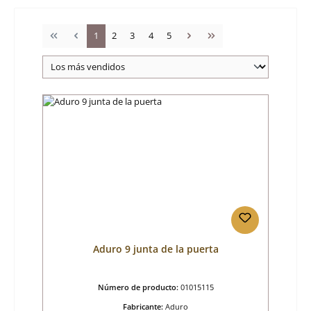
Página
Página
Página
Página
Página
1
2
3
4
5
Aduro 9 junta de la puerta
Número de producto:
01015115
Fabricante:
Aduro