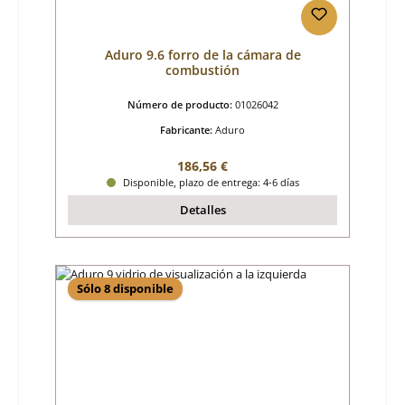
Aduro 9.6 forro de la cámara de
combustión
Número de producto:
01026042
Fabricante:
Aduro
Precio normal:
186,56 €
Disponible, plazo de entrega: 4-6 días
Detalles
Sólo 8 disponible