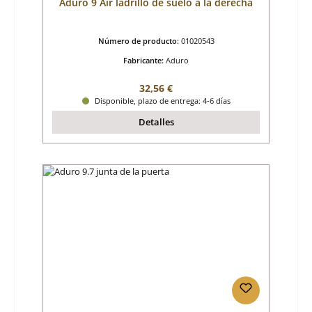
Aduro 9 Air ladrillo de suelo a la derecha
Número de producto:
01020543
Fabricante:
Aduro
Precio normal:
32,56 €
Disponible, plazo de entrega: 4-6 días
Detalles