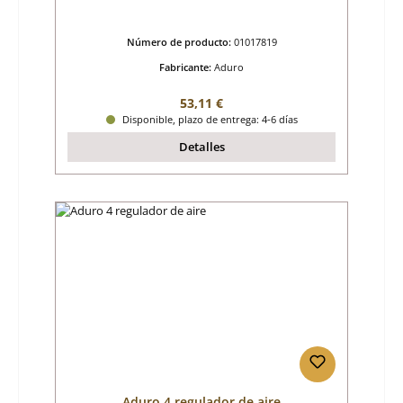
Número de producto:
01017819
Fabricante:
Aduro
Precio normal:
53,11 €
Disponible, plazo de entrega: 4-6 días
Detalles
Aduro 4 regulador de aire