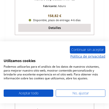
Fabricante:
Aduro
Precio normal:
158,82 €
Disponible, plazo de entrega: 4-6 días
Detalles
Continuar sin aceptar
Política de privacidad
Utilizamos cookies
Podemos utilizarlas para el análisis de los datos de nuestros visitantes,
para mejorar nuestro sitio web, mostrar contenido personalizado y
brindarle una excelente experiencia en el sitio web. Para obtener más
información sobre las cookies que utilizamos, abre los ajustes.
Aceptar todo
No, ajustar
Aduro 4 ladrillo de suelo delante B