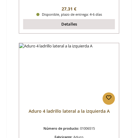
Precio normal:
27,31 €
Disponible, plazo de entrega: 4-6 días
Detalles
Aduro 4 ladrillo lateral a la izquierda A
Número de producto:
01006515
Fabricante:
Aduro