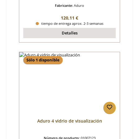
Fabricante:
Aduro
Precio normal:
120,11 €
tiempo de entrega aprox. 2-3 semanas
Detalles
Sólo 1 disponible
Aduro 4 vidrio de visualización
Número de producto:
01007123