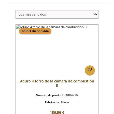
Sólo 1 disponible
Aduro 4 forro de la cámara de combustión
B
Número de producto:
01026004
Fabricante:
Aduro
Precio normal:
186,56 €