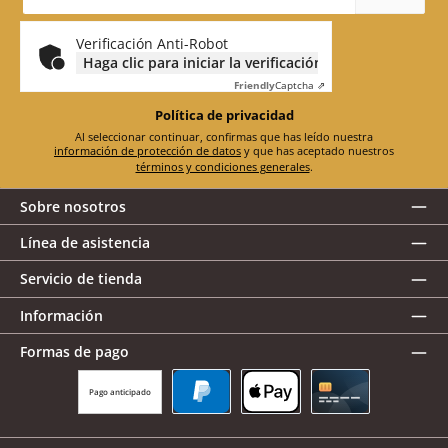
correo
electrónico
*
Verificación Anti-Robot
Haga clic para iniciar la verificación
Friendly
Captcha ⇗
Política de privacidad
Al seleccionar continuar, confirmas que has leído nuestra
información de protección de datos
y que has aceptado nuestros
términos y condiciones generales
.
Sobre nosotros
Línea de asistencia
Servicio de tienda
Información
Formas de pago
Pago anticipado
PayPal
Apple Pay
Tarjeta de crédito