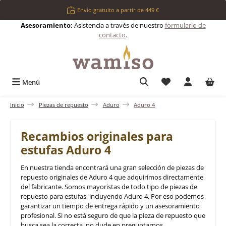
Saltar al contenido principal
Envío gratuito a partir de 449 €
Asesoramiento:
Asistencia a través de nuestro
formulario de
contacto
.
Tienes 0 artículos 
Menú
Inicio
Piezas de repuesto
Aduro
Aduro 4
Recambios originales para
estufas Aduro 4
En nuestra tienda encontrará una gran selección de piezas de
repuesto originales de Aduro 4 que adquirimos directamente
del fabricante. Somos mayoristas de todo tipo de piezas de
repuesto para estufas, incluyendo Aduro 4. Por eso podemos
garantizar un tiempo de entrega rápido y un asesoramiento
profesional. Si no está seguro de que la pieza de repuesto que
busca sea la correcta, no dude en preguntarnos