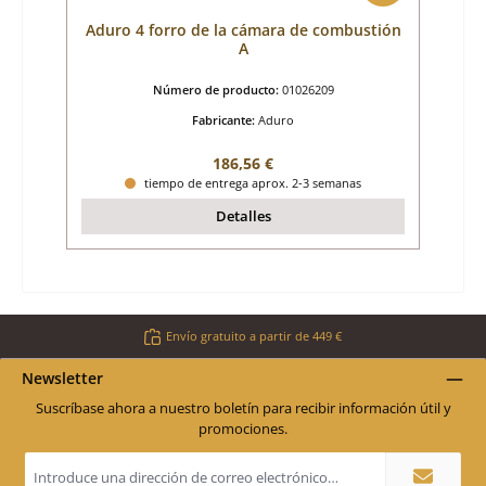
Aduro 4 forro de la cámara de combustión
A
Número de producto:
01026209
Fabricante:
Aduro
Precio normal:
186,56 €
tiempo de entrega aprox. 2-3 semanas
Detalles
Envío gratuito a partir de 449 €
Newsletter
Suscríbase ahora a nuestro boletín para recibir información útil y
promociones.
Dirección
de