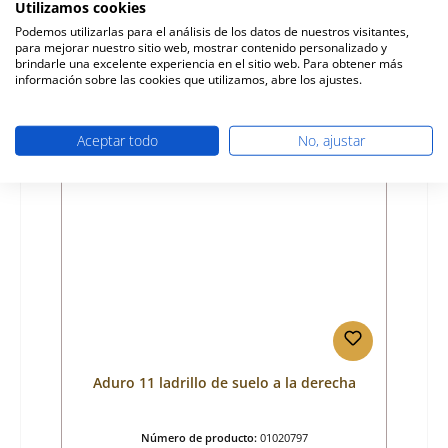
Utilizamos cookies
Fabricante:
Aduro
Podemos utilizarlas para el análisis de los datos de nuestros visitantes,
para mejorar nuestro sitio web, mostrar contenido personalizado y
Precio normal:
17,84 €
brindarle una excelente experiencia en el sitio web. Para obtener más
Disponible, plazo de entrega: 4-6 días
información sobre las cookies que utilizamos, abre los ajustes.
Detalles
Aceptar todo
No, ajustar
Aduro 11 ladrillo de suelo a la derecha
Número de producto:
01020797