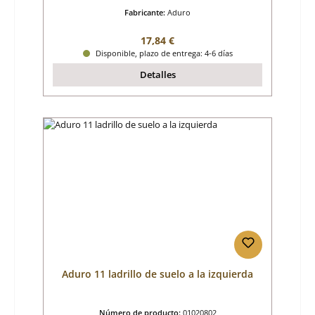
Fabricante:
Aduro
Precio normal:
17,84 €
Disponible, plazo de entrega: 4-6 días
Detalles
Aduro 11 ladrillo de suelo a la izquierda
Número de producto:
01020802