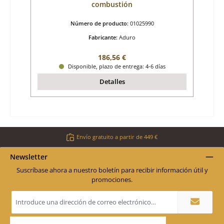
combustión
Número de producto:
01025990
Fabricante:
Aduro
Precio normal:
186,56 €
Disponible, plazo de entrega: 4-6 días
Detalles
Envío gratuito a partir de 449 €
Newsletter
Suscríbase ahora a nuestro boletín para recibir información útil y
promociones.
Dirección
de
correo
electrónico