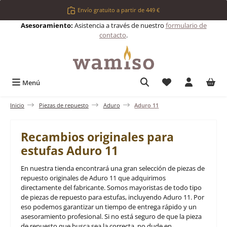
Saltar al contenido principal
Envío gratuito a partir de 449 €
Asesoramiento:
Asistencia a través de nuestro
formulario de
contacto
.
Tienes 0 artículos 
Menú
Inicio
Piezas de repuesto
Aduro
Aduro 11
Recambios originales para
estufas Aduro 11
En nuestra tienda encontrará una gran selección de piezas de
repuesto originales de Aduro 11 que adquirimos
directamente del fabricante. Somos mayoristas de todo tipo
de piezas de repuesto para estufas, incluyendo Aduro 11. Por
eso podemos garantizar un tiempo de entrega rápido y un
asesoramiento profesional. Si no está seguro de que la pieza
de repuesto que busca sea la correcta, no dude en