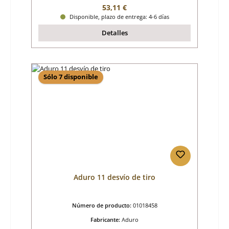
Precio normal:
53,11 €
Disponible, plazo de entrega: 4-6 días
Detalles
Sólo 7 disponible
Aduro 11 desvío de tiro
Número de producto:
01018458
Fabricante:
Aduro