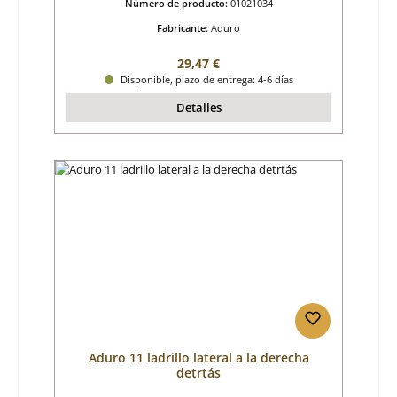
Número de producto:
01021034
Fabricante:
Aduro
Precio normal:
29,47 €
Disponible, plazo de entrega: 4-6 días
Detalles
Aduro 11 ladrillo lateral a la derecha
detrtás