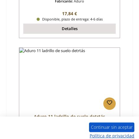
Fabricante:
Aduro
Precio normal:
17,84 €
Disponible, plazo de entrega: 4-6 días
Detalles
Aduro 11 ladrillo de suelo detrtás
Continuar sin aceptar
Número de producto:
01020792
Política de privacidad