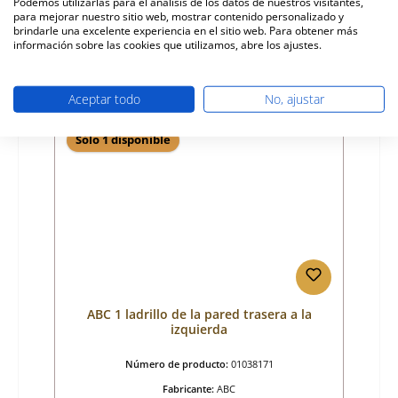
Podemos utilizarlas para el análisis de los datos de nuestros visitantes,
para mejorar nuestro sitio web, mostrar contenido personalizado y
Precio normal:
19,22 €
brindarle una excelente experiencia en el sitio web. Para obtener más
Disponible, plazo de entrega: 4-6 días
información sobre las cookies que utilizamos, abre los ajustes.
Detalles
Aceptar todo
No, ajustar
Sólo 1 disponible
ABC 1 ladrillo de la pared trasera a la
izquierda
Número de producto:
01038171
Fabricante:
ABC