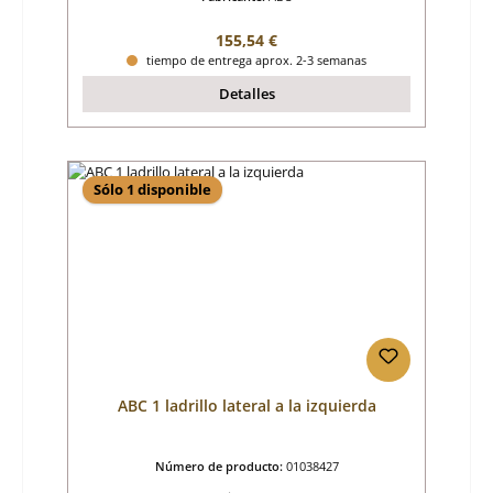
Precio normal:
155,54 €
tiempo de entrega aprox. 2-3 semanas
Detalles
Sólo 1 disponible
ABC 1 ladrillo lateral a la izquierda
Número de producto:
01038427