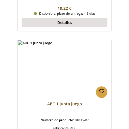
Precio normal:
19,22 €
Disponible, plazo de entrega: 4-6 días
Detalles
ABC 1 junta juego
Número de producto:
01036787
Fabricante:
ABC