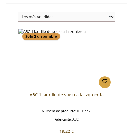
Sólo 2 disponible
ABC 1 ladrillo de suelo a la izquierda
Número de producto:
01037769
Fabricante:
ABC
Precio normal:
19,22 €