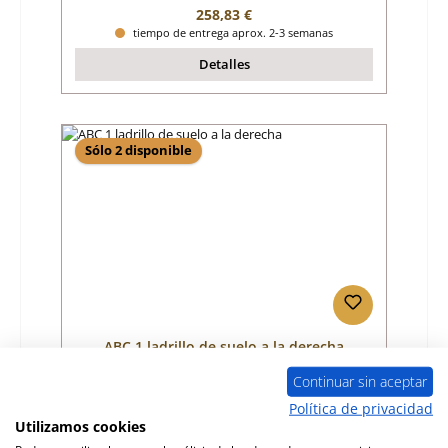
Precio normal:
258,83 €
tiempo de entrega aprox. 2-3 semanas
Detalles
Sólo 2 disponible
ABC 1 ladrillo de suelo a la derecha
Continuar sin aceptar
Número de producto:
01037768
Política de privacidad
Utilizamos cookies
Fabricante:
ABC