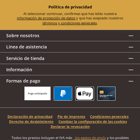
Política de privacidad
Al seleccionar continuar, confirmas que has leído nuestra
información de protección de datos
y que has aceptado nuestros
términos y condiciones generales
.
Sobre nosotros
Línea de asistencia
Servicio de tienda
Información
Formas de pago
Pago anticipado
PayPal
Apple Pay
Tarjeta de crédito
Declaración de privacidad
Pie de imprenta
Condiciones generales
Derecho de desistimiento
Cambiar la configuración de las cookies
Declarar la revocación
Todos los precios incluyen el IVA más
, los gastos de envío
y los posibles