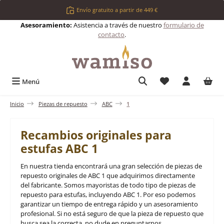
Saltar al contenido principal
Envío gratuito a partir de 449 €
Asesoramiento:
Asistencia a través de nuestro
formulario de
contacto
.
Tienes 0 artículos 
Menú
Inicio
Piezas de repuesto
ABC
1
Recambios originales para
estufas ABC 1
En nuestra tienda encontrará una gran selección de piezas de
repuesto originales de ABC 1 que adquirimos directamente
del fabricante. Somos mayoristas de todo tipo de piezas de
repuesto para estufas, incluyendo ABC 1. Por eso podemos
garantizar un tiempo de entrega rápido y un asesoramiento
profesional. Si no está seguro de que la pieza de repuesto que
busca sea la correcta, no dude en preguntarnos