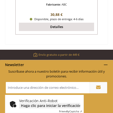
Fabricante:
ABC
Precio normal:
30,88 €
Disponible, plazo de entrega: 4-6 días
Detalles
Envío gratuito a partir de 449 €
Newsletter
Suscríbase ahora a nuestro boletín para recibir información útil y
promociones.
Dirección
de
correo
electrónico
*
Verificación Anti-Robot
Haga clic para iniciar la verificación
Friendly
Captcha ⇗