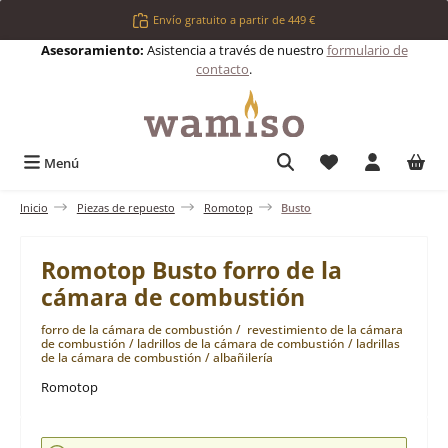
Saltar al contenido principal
Envío gratuito a partir de 449 €
Asesoramiento:
Asistencia a través de nuestro
formulario de
contacto
.
Tienes 0 artículos 
Menú
Inicio
Piezas de repuesto
Romotop
Busto
Romotop Busto forro de la
cámara de combustión
forro de la cámara de combustión / revestimiento de la cámara
de combustión / ladrillos de la cámara de combustión / ladrillas
de la cámara de combustión / albañilería
Romotop
Omitir galería de imágenes