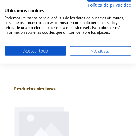
Descripción
Política de privacidad
original forro de la cámara de combustión para el estufa
Utilizamos cookies
de chimenea Romotop Busto Romotop Busto forro de la
Podemos utilizarlas para el análisis de los datos de nuestros visitantes,
cámara de comb…
Más
para mejorar nuestro sitio web, mostrar contenido personalizado y
brindarle una excelente experiencia en el sitio web. Para obtener más
información sobre las cookies que utilizamos, abre los ajustes.
Características
Información sobre la seguridad de los productos
Aceptar todo
No, ajustar
Omitir la galería de productos
Productos similares