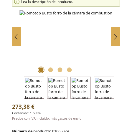
Lea la descripción del producto.
Precio normal:
273,38 €
Contenido:
1 pieza
Precios con IVA incluido, más gastos de envío
Número de producto:
01065079