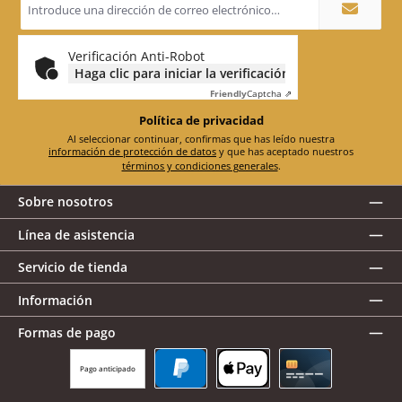
de
correo
electrónico
*
Verificación Anti-Robot
Haga clic para iniciar la verificación
Friendly
Captcha ⇗
Política de privacidad
Al seleccionar continuar, confirmas que has leído nuestra
información de protección de datos
y que has aceptado nuestros
términos y condiciones generales
.
Sobre nosotros
Línea de asistencia
Servicio de tienda
Información
Formas de pago
Pago anticipado
PayPal
Apple Pay
Tarjeta de crédito