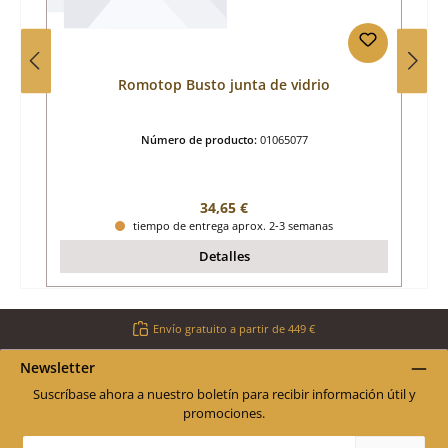
Romotop Busto junta de vidrio
Número de producto:
01065077
Precio normal:
34,65 €
tiempo de entrega aprox. 2-3 semanas
Detalles
Envío gratuito a partir de 449 €
Newsletter
Suscríbase ahora a nuestro boletín para recibir información útil y
promociones.
Dirección