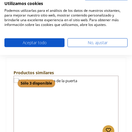
de calefacción Nordpeis S-31A Nordpeis S-31A forro de la
Utilizamos cookies
cámara d…
Más
Podemos utilizarlas para el análisis de los datos de nuestros visitantes,
para mejorar nuestro sitio web, mostrar contenido personalizado y
Características
brindarle una excelente experiencia en el sitio web. Para obtener más
información sobre las cookies que utilizamos, abre los ajustes.
Información sobre la seguridad de los productos
Aceptar todo
No, ajustar
Omitir la galería de productos
Productos similares
Sólo 3 disponible