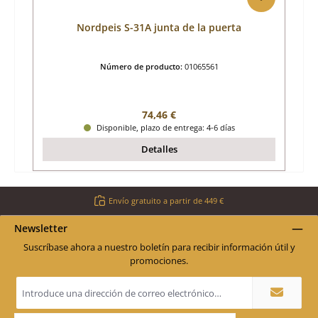
Nordpeis S-31A junta de la puerta
Número de producto:
01065561
Precio normal:
74,46 €
Disponible, plazo de entrega: 4-6 días
Detalles
Envío gratuito a partir de 449 €
Newsletter
Suscríbase ahora a nuestro boletín para recibir información útil y
promociones.
Dirección
de
correo
electrónico