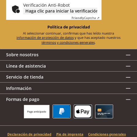
*
Verificación Anti-Robot
Haga clic para iniciar la verificación
Friendly
Captcha ⇗
Política de privacidad
Al seleccionar continuar, confirmas que has leído nuestra
información de protección de datos
y que has aceptado nuestros
términos y condiciones generales
.
Sobre nosotros
Línea de asistencia
Servicio de tienda
Información
Formas de pago
Pago anticipado
PayPal
Apple Pay
Tarjeta de crédito
Declaración de privacidad
Pie de imprenta
Condiciones generales