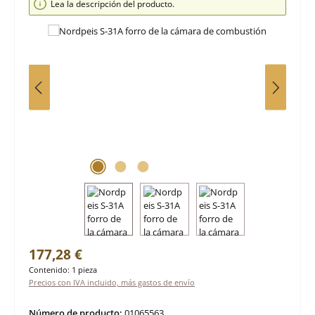
Lea la descripción del producto.
Precio normal:
177,28 €
Contenido:
1 pieza
Precios con IVA incluido, más gastos de envío
Número de producto:
01065563