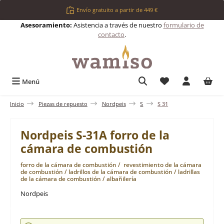
Saltar al contenido principal
Envío gratuito a partir de 449 €
Asesoramiento:
Asistencia a través de nuestro
formulario de
contacto
.
Tienes 0 artículos 
Menú
Inicio
Piezas de repuesto
Nordpeis
S
S 31
Nordpeis S-31A forro de la
cámara de combustión
forro de la cámara de combustión / revestimiento de la cámara
de combustión / ladrillos de la cámara de combustión / ladrillas
de la cámara de combustión / albañilería
Nordpeis
Omitir galería de imágenes