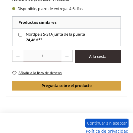
Disponible, plazo de entrega: 4-6 días
Productos similares
Nordpeis S-31A junta de la puerta
74,46 €*¹
Cantidad del producto: introduce la cantidad deseada o usa los botones para 
A la cesta
Añadir a la lista de deseos
Pregunta sobre el producto
Descripción
Continuar sin aceptar
original forro de la cámara de combustión para el inserto
Política de privacidad