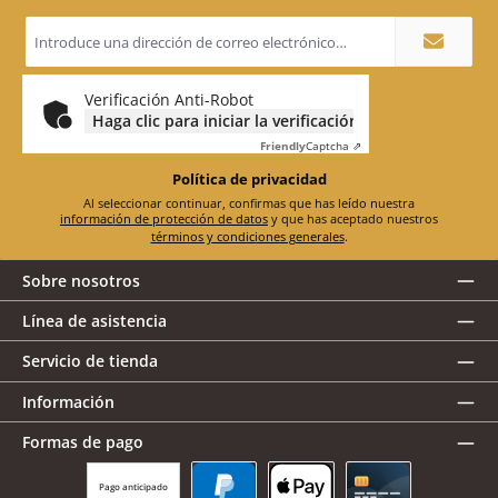
Dirección
de
correo
electrónico
*
Verificación Anti-Robot
Haga clic para iniciar la verificación
Friendly
Captcha ⇗
Política de privacidad
Al seleccionar continuar, confirmas que has leído nuestra
información de protección de datos
y que has aceptado nuestros
términos y condiciones generales
.
Sobre nosotros
Línea de asistencia
Servicio de tienda
Información
Formas de pago
Pago anticipado