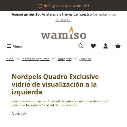
Saltar al contenido principal
Envío gratuito a partir de 449 €
Asesoramiento:
Asistencia a través de nuestro
formulario de
contacto
.
Tienes 0 artículos 
Menú
Inicio
Piezas de repuesto
Nordpeis
Quadro
Nordpeis Quadro Exclusive
vidrio de visualización a la
izquierda
vidrio de visualización / panel de vidrio / cerámica de vidrio /
vidrio de la puerta / cristal de inspección
Nordpeis