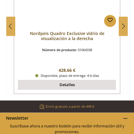
Nordpeis Quadro Exclusive vidrio de
visualización a la derecha
Número de producto:
01064338
Precio normal:
428,66 €
Disponible, plazo de entrega: 4-6 días
Detalles
Envío gratuito a partir de 449 €
Newsletter
Suscríbase ahora a nuestro boletín para recibir información útil y
promociones.