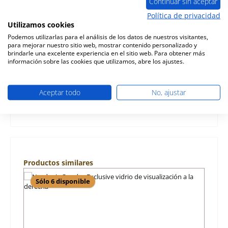
Continuar sin aceptar
Política de privacidad
Descripción
Utilizamos cookies
original vidrio de visualización a la izquierda para el estufa
Podemos utilizarlas para el análisis de los datos de nuestros visitantes,
de chimenea Nordpeis Quadro Exclusive Nordpeis
para mejorar nuestro sitio web, mostrar contenido personalizado y
Quadro Exclus…
Más
brindarle una excelente experiencia en el sitio web. Para obtener más
información sobre las cookies que utilizamos, abre los ajustes.
Características
Aceptar todo
No, ajustar
Información sobre la seguridad de los productos
Omitir la galería de productos
Productos similares
Sólo 6 disponible