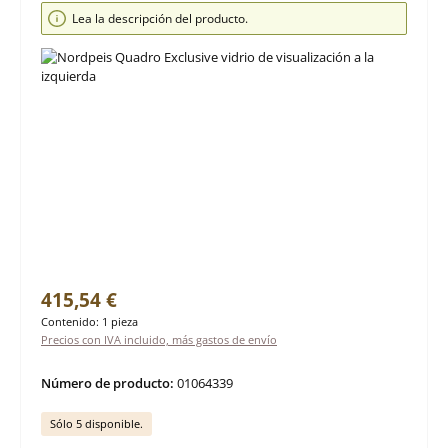
Omitir galería de imágenes
Lea la descripción del producto.
Precio normal:
415,54 €
Contenido:
1 pieza
Precios con IVA incluido, más gastos de envío
Número de producto:
01064339
Sólo 5 disponible.